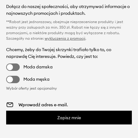
Dołącz do naszej społeczności, aby otrzymywać informacje o
najnowszych promocjach i produktach.
**Rabat jest jednorazowy, obejmuje nieprzecenione produkty i jest
ważny przy zakupach za min. 350 zł. Rabat nie łączy się z innymi
promocjami, a niektóre produkty mogą być wyłączone z rabatu.
Szczegóły na stronie:
wykluczenia z promocji
.
Chcemy, żeby do Twojej skrzynki trafiało tylko to, co
naprawdę Cię interesuje. Powiedz, czy jest to:
Moda damska
Moda męska
Wybór oferty jest opcjonalny
Zapisz mnie