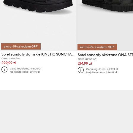
extra -5% z kodem: OFF*
extra -5% z kodem: OFF*
Sorel sandały damskie KINETIC SUNCHASE AN
Cena aktualna:
Cena aktualna:
299,99 zł
214,99 zł
Cena regularna:
439,99 zł
Cena regularna:
449,99 zł
Najniższa cena:
314,99 zł
Najniższa cena:
224,99 zł