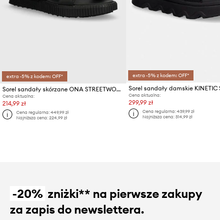
extra -5% z kodem: OFF*
extra -5% z kodem: OFF*
Sorel sandały skórzane ONA STREETWORKS GO-TO FL
Cena aktualna:
Cena aktualna:
299,99 zł
214,99 zł
Cena regularna:
439,99 zł
Cena regularna:
449,99 zł
Najniższa cena:
314,99 zł
Najniższa cena:
224,99 zł
-20%
zniżki** na pierwsze zakupy
za zapis do newslettera.