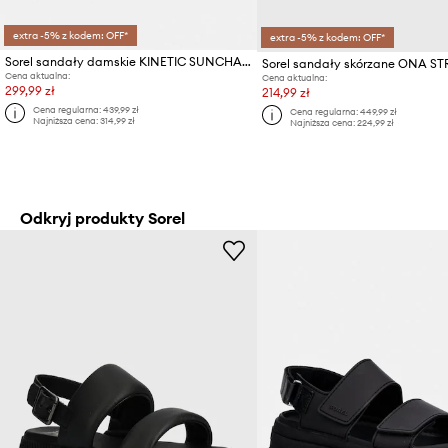
extra -5% z kodem: OFF*
extra -5% z kodem: OFF*
Sorel sandały damskie KINETIC SUNCHASE AN
Cena aktualna:
Cena aktualna:
299,99 zł
214,99 zł
Cena regularna:
439,99 zł
Cena regularna:
449,99 zł
Najniższa cena:
314,99 zł
Najniższa cena:
224,99 zł
Odkryj produkty Sorel