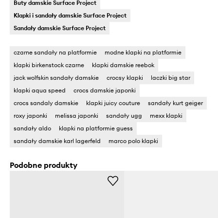
Buty damskie Surface Project
Klapki i sandały damskie Surface Project
Sandały damskie Surface Project
czarne sandały na platformie
modne klapki na platformie
klapki birkenstock czarne
klapki damskie reebok
jack wolfskin sandały damskie
crocsy klapki
laczki big star
klapki aqua speed
crocs damskie japonki
crocs sandaly damskie
klapki juicy couture
sandały kurt geiger
roxy japonki
melissa japonki
sandały ugg
mexx klapki
sandały aldo
klapki na platformie guess
sandały damskie karl lagerfeld
marco polo klapki
Podobne produkty