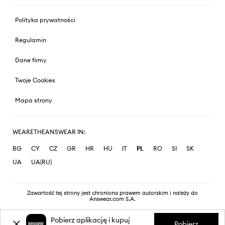
Polityka prywatności
Regulamin
Dane firmy
Twoje Cookies
Mapa strony
WEARETHEANSWEAR IN:
BG
CY
CZ
GR
HR
HU
IT
PL
RO
SI
SK
UA
UA(RU)
Zawartość tej strony jest chroniona prawem autorskim i należy do
Answear.com S.A.
Pobierz aplikację i kupuj
Pobierz