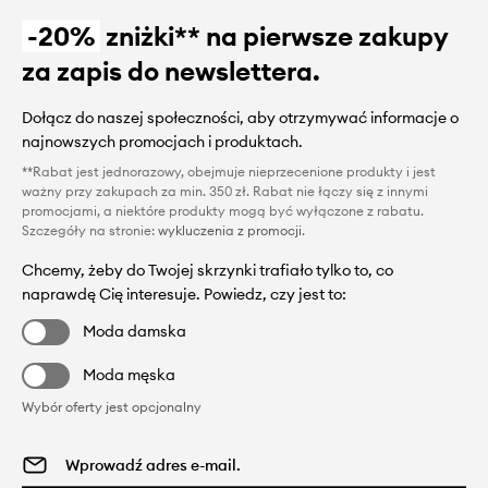
-20%
zniżki** na pierwsze zakupy
za zapis do newslettera.
Dołącz do naszej społeczności, aby otrzymywać informacje o
najnowszych promocjach i produktach.
**Rabat jest jednorazowy, obejmuje nieprzecenione produkty i jest
ważny przy zakupach za min. 350 zł. Rabat nie łączy się z innymi
promocjami, a niektóre produkty mogą być wyłączone z rabatu.
Szczegóły na stronie:
wykluczenia z promocji
.
Chcemy, żeby do Twojej skrzynki trafiało tylko to, co
naprawdę Cię interesuje. Powiedz, czy jest to:
Moda damska
Moda męska
Wybór oferty jest opcjonalny