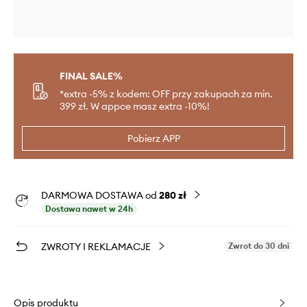
FINAL SALE%
*extra -5% z kodem: OFF przy zakupach za min.
399 zł. W appce masz extra -10%!
Pobierz APP
DARMOWA DOSTAWA od
280 zł
Dostawa nawet w 24h
ZWROTY I REKLAMACJE
Zwrot do 30 dni
Opis produktu