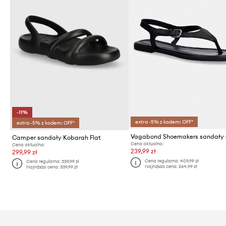
-11%
extra -5% z kodem: OFF*
extra -5% z kodem: OFF*
Camper sandały Kobarah Flat
Cena aktualna:
Cena aktualna:
239,99 zł
299,99 zł
Cena regularna:
409,99 zł
Cena regularna:
339,99 zł
Najniższa cena:
264,99 zł
Najniższa cena:
339,99 zł