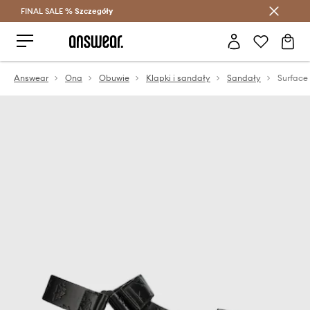
FINAL SALE %
Szczegóły
Oszczędzaj z Answear Club >
Answear
Ona
Obuwie
Klapki i sandały
Sandały
Surface