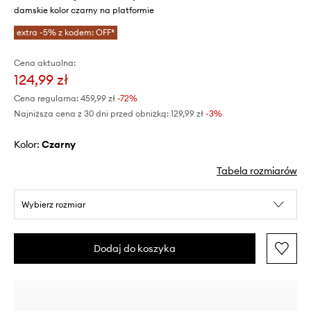
damskie kolor czarny na platformie
extra -5% z kodem: OFF*
Cena aktualna:
124,99 zł
Cena regularna:
459,99 zł
-72%
Najniższa cena z 30 dni przed obniżką:
129,99 zł
 -3%
Kolor:
czarny
Tabela rozmiarów
Wybierz rozmiar
Dodaj do koszyka