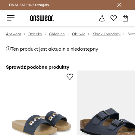
FINAL SALE %
Szczegóły
Oszczędzaj z Answear Club >
Answear
Dziecko
Chłopiec
Obuwie
Klapki i sandały
Soxo
Ten produkt jest aktualnie niedostępny
Sprawdź podobne produkty