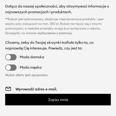
Dołącz do naszej społeczności, aby otrzymywać informacje o
najnowszych promocjach i produktach.
**Rabat jest jednorazowy, obejmuje nieprzecenione produkty i jest
ważny przy zakupach za min. 350 zł. Rabat nie łączy się z innymi
promocjami, a niektóre produkty mogą być wyłączone z rabatu.
Szczegóły na stronie:
wykluczenia z promocji
.
Chcemy, żeby do Twojej skrzynki trafiało tylko to, co
naprawdę Cię interesuje. Powiedz, czy jest to:
Moda damska
Moda męska
Wybór oferty jest opcjonalny
Zapisz mnie