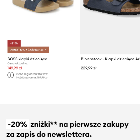
-21%
extra -5% z kodem: OFF*
BOSS klapki dziecięce
Birkenstock - Klapki dziecięce A
Cena aktualna:
149,99 zł
229,99 zł
Cena regularna:
189,99 zł
Najniższa cena:
189,99 zł
-20%
zniżki** na pierwsze zakupy
za zapis do newslettera.