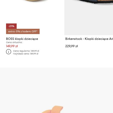
-21%
extra -5% z kodem: OFF*
BOSS klapki dziecięce
Birkenstock - Klapki dziecięce A
Cena aktualna:
149,99 zł
229,99 zł
Cena regularna:
189,99 zł
Najniższa cena:
189,99 zł