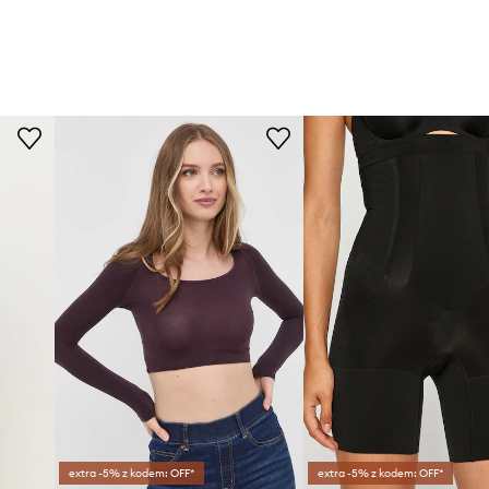
extra -5% z kodem: OFF*
extra -5% z kodem: OFF*