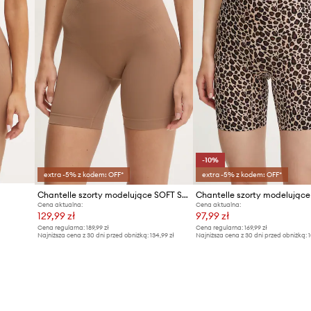
-10%
extra -5% z kodem: OFF*
extra -5% z kodem: OFF*
Chantelle szorty modelujące SOFT STRETCH
Chantelle szorty modelujące
Cena aktualna:
Cena aktualna:
129,99 zł
97,99 zł
Cena regularna:
189,99 zł
Cena regularna:
169,99 zł
Najniższa cena z 30 dni przed obniżką:
134,99 zł
Najniższa cena z 30 dni przed obniżką:
1