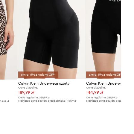
extra -5% z kodem: OFF*
extra -5% z kodem: OFF*
Calvin Klein Underwear szorty
Calvin Klein Underwear szo
Cena aktualna:
Cena aktualna:
189,99 zł
144,99 zł
Cena regularna:
329,99 zł
Cena regularna:
269,99 zł
Najniższa cena z 30 dni przed obniżką:
199,99 zł
Najniższa cena z 30 dni przed obniżką
09,99 zł