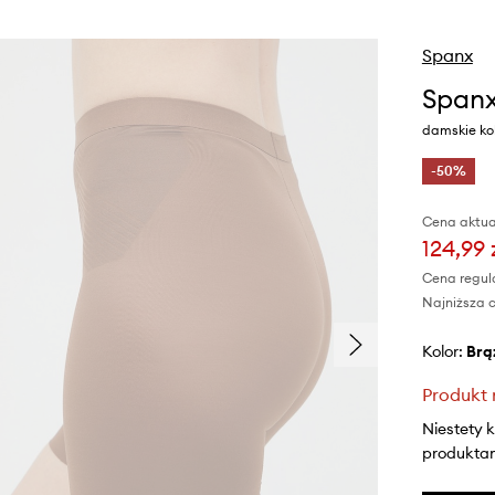
Spanx
Spanx
damskie ko
-50%
Cena aktua
124,99 
Cena regul
Najniższa c
Kolor:
br
Produkt 
Niestety 
produktami