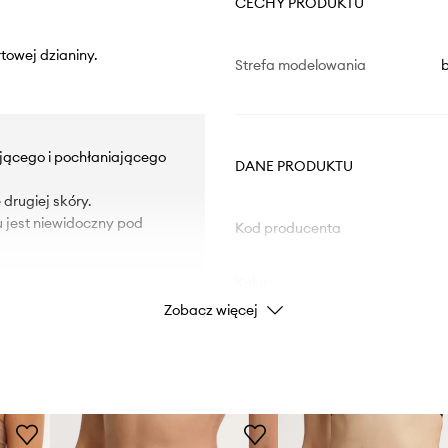
CECHY PRODUKTU
towej dzianiny.
Strefa modelowania
b
ającego i pochłaniającego
DANE PRODUKTU
drugiej skóry.
u jest niewidoczny pod
Kod producenta
Kolor
Zobacz więcej
Marka
ID Produktu