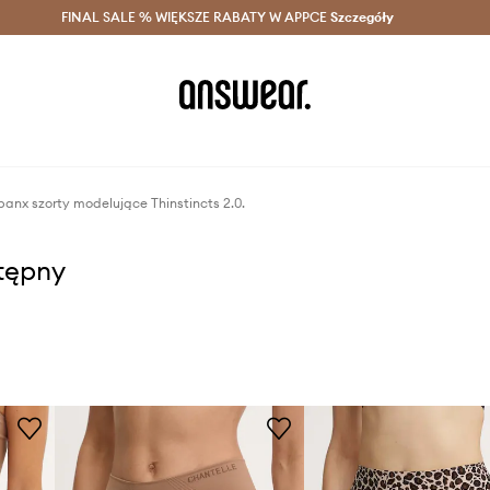
szczędzaj z Answear Club >
FINAL SALE % WIĘKSZE RABATY W APPCE
Dostawa nawet w 24h >
Szczegóły
News
panx szorty modelujące Thinstincts 2.0.
stępny