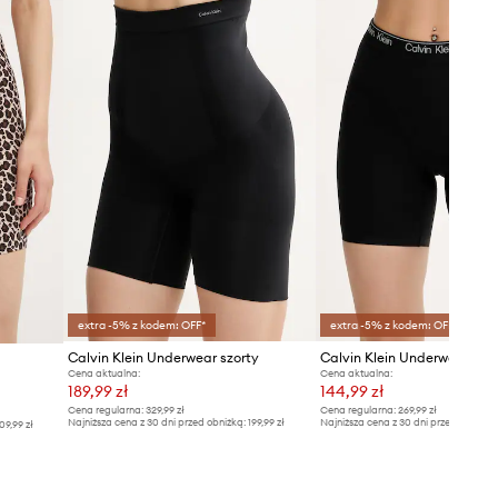
extra -5% z kodem: OFF*
extra -5% z kodem: OFF*
Calvin Klein Underwear szorty
Calvin Klein Underwear szo
Cena aktualna:
Cena aktualna:
189,99 zł
144,99 zł
Cena regularna:
329,99 zł
Cena regularna:
269,99 zł
Najniższa cena z 30 dni przed obniżką:
199,99 zł
Najniższa cena z 30 dni przed obniżką
09,99 zł