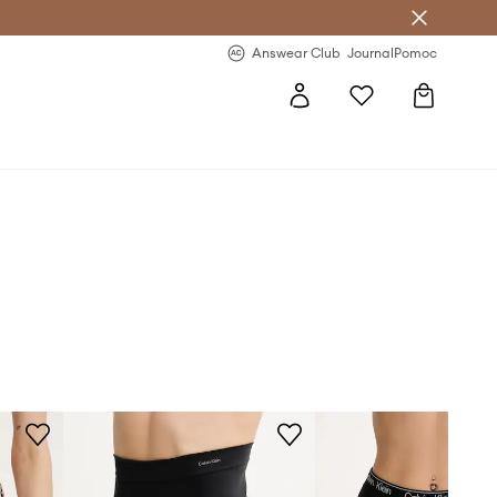
letter >
Regularne nowości >
Answear Club
Journal
Pomoc