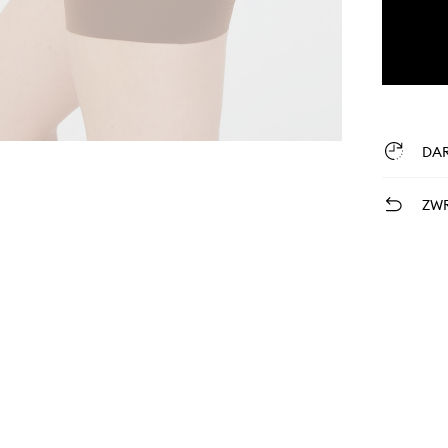
DA
ZWR