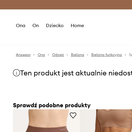
Premium Fashion Benefits >
O
Ona
On
Dziecko
Home
Answear
Ona
Odzież
Bielizna
Bielizna funkcyjna
S
Ten produkt jest aktualnie niedo
Sprawdź podobne produkty