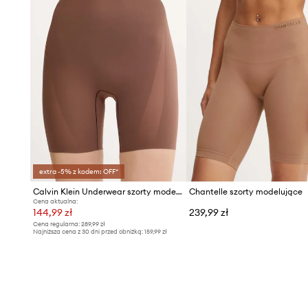
extra -5% z kodem: OFF*
Calvin Klein Underwear szorty modelujące
Chantelle szorty modelujące
Cena aktualna:
144,99 zł
239,99 zł
Cena regularna:
289,99 zł
Najniższa cena z 30 dni przed obniżką:
159,99 zł