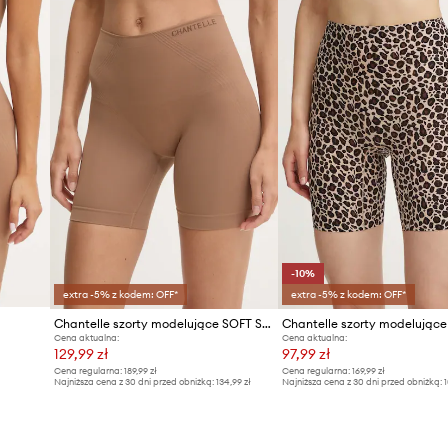
-10%
extra -5% z kodem: OFF*
extra -5% z kodem: OFF*
Chantelle szorty modelujące SOFT STRETCH
Chantelle szorty modelujące
Cena aktualna:
Cena aktualna:
129,99 zł
97,99 zł
Cena regularna:
189,99 zł
Cena regularna:
169,99 zł
Najniższa cena z 30 dni przed obniżką:
134,99 zł
Najniższa cena z 30 dni przed obniżką:
1