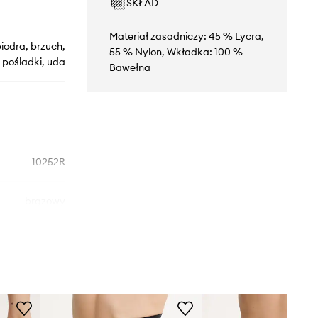
SKŁAD
Materiał zasadniczy: 45 % Lycra,
iodra, brzuch,
55 % Nylon, Wkładka: 100 %
pośladki, uda
Bawełna
10252R
brązowy
Spanx