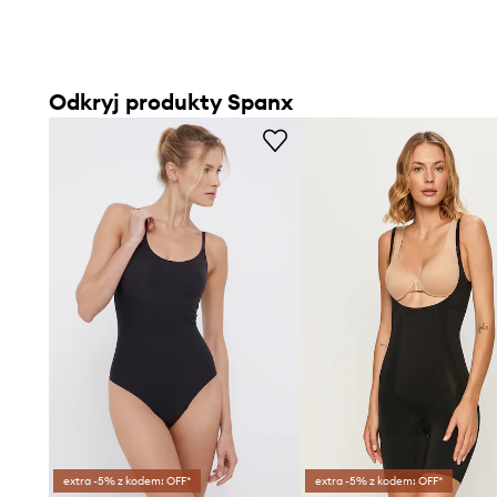
Odkryj produkty Spanx
extra -5% z kodem: OFF*
extra -5% z kodem: OFF*