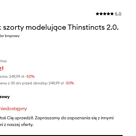
5.0
 szorty modelujące Thinstincts 2.0.
lor brązowy
lna:
zł
arna:
249,99 zł
-50%
ena z 30 dni przed obniżką:
249,99 zł
 -50%
ązowy
niedostępny
ktoś Cię uprzedził. Zapraszamy do zapoznania się z innymi
 z naszej oferty.