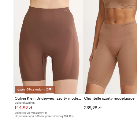
extra -5% z kodem: OFF*
Calvin Klein Underwear szorty modelujące
Chantelle szorty modelujące
Cena aktualna:
144,99 zł
239,99 zł
Cena regularna:
289,99 zł
Najniższa cena z 30 dni przed obniżką:
159,99 zł