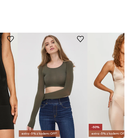
-50%
extra -5% z kodem: OFF*
extra -5% z kodem: OFF*