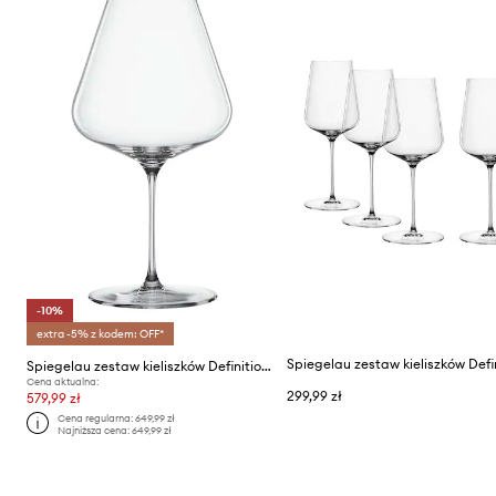
-10%
extra -5% z kodem: OFF*
Spiegelau zestaw kieliszków Definition 960 ml 6-pack
Cena aktualna:
299,99 zł
579,99 zł
Cena regularna:
649,99 zł
Najniższa cena:
649,99 zł