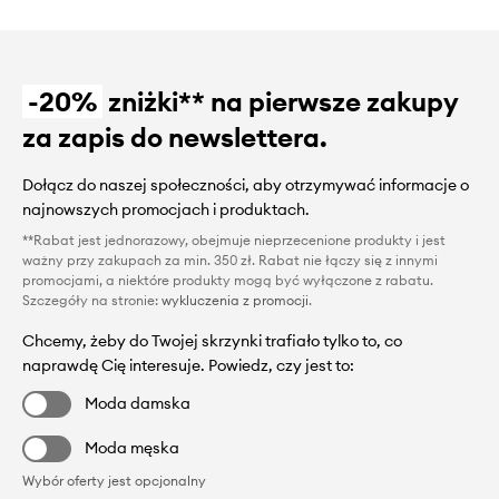
-20%
zniżki** na pierwsze zakupy
za zapis do newslettera.
Dołącz do naszej społeczności, aby otrzymywać informacje o
najnowszych promocjach i produktach.
**Rabat jest jednorazowy, obejmuje nieprzecenione produkty i jest
ważny przy zakupach za min. 350 zł. Rabat nie łączy się z innymi
promocjami, a niektóre produkty mogą być wyłączone z rabatu.
Szczegóły na stronie:
wykluczenia z promocji
.
Chcemy, żeby do Twojej skrzynki trafiało tylko to, co
naprawdę Cię interesuje. Powiedz, czy jest to:
Moda damska
Moda męska
Wybór oferty jest opcjonalny