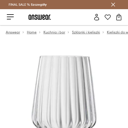
FINAL SALE %
Szczegóły
Oszczędzaj z Answear Club >
Answear
Home
Kuchnia i bar
Szklanki i kieliszki
Kieliszki do 