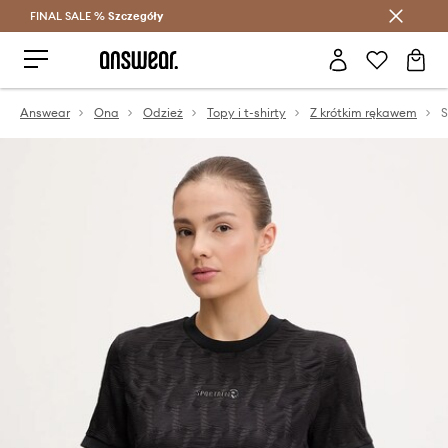
FINAL SALE %
Szczegóły
Oszczędzaj z Answear Club >
Answear
Ona
Odzież
Topy i t-shirty
Z krótkim rękawem
S