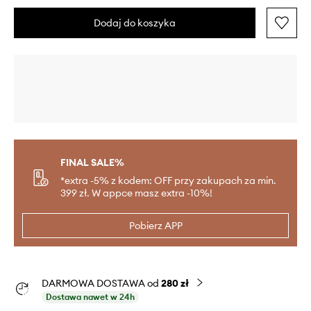
Dodaj do koszyka
FINAL SALE%
*extra -5% z kodem: OFF przy zakupach za min.
399 zł. W appce masz extra -10%!
Pobierz APP
DARMOWA DOSTAWA od
280 zł
Dostawa nawet w 24h