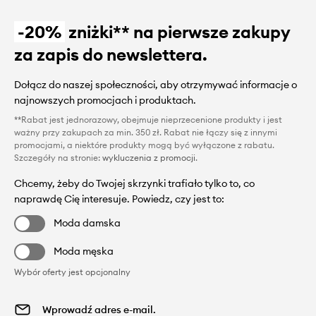
-20%
zniżki** na pierwsze zakupy
za zapis do newslettera.
Dołącz do naszej społeczności, aby otrzymywać informacje o
najnowszych promocjach i produktach.
**Rabat jest jednorazowy, obejmuje nieprzecenione produkty i jest
ważny przy zakupach za min. 350 zł. Rabat nie łączy się z innymi
promocjami, a niektóre produkty mogą być wyłączone z rabatu.
Szczegóły na stronie:
wykluczenia z promocji
.
Chcemy, żeby do Twojej skrzynki trafiało tylko to, co
naprawdę Cię interesuje. Powiedz, czy jest to:
Moda damska
Moda męska
Wybór oferty jest opcjonalny