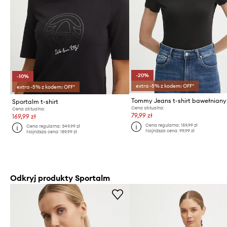
-20%
-10%
extra -5% z kodem: OFF*
extra -5% z kodem: OFF*
Tommy Jeans t-shirt bawełniany
Sportalm t-shirt
Cena aktualna:
Cena aktualna:
79,99 zł
169,99 zł
Cena regularna:
159,99 zł
Cena regularna:
349,99 zł
Najniższa cena:
99,99 zł
Najniższa cena:
189,99 zł
Odkryj produkty Sportalm