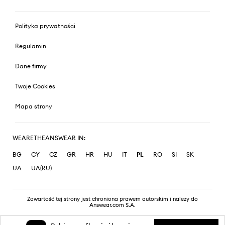
Polityka prywatności
Regulamin
Dane firmy
Twoje Cookies
Mapa strony
WEARETHEANSWEAR IN:
BG
CY
CZ
GR
HR
HU
IT
PL
RO
SI
SK
UA
UA(RU)
Zawartość tej strony jest chroniona prawem autorskim i należy do
Answear.com S.A.