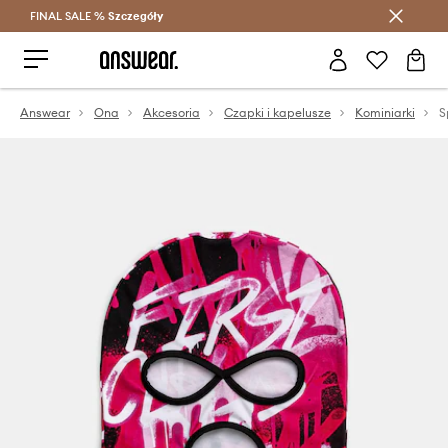
FINAL SALE %
Szczegóły
Oszczędzaj z Answear Club >
Answear
Ona
Akcesoria
Czapki i kapelusze
Kominiarki
S