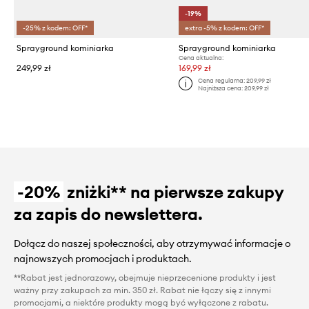
-19%
-25% z kodem: OFF*
extra -5% z kodem: OFF*
Sprayground kominiarka
Sprayground kominiarka
Cena aktualna:
249,99 zł
169,99 zł
Cena regularna:
209,99 zł
Najniższa cena:
209,99 zł
-20%
zniżki** na pierwsze zakupy
za zapis do newslettera.
Dołącz do naszej społeczności, aby otrzymywać informacje o
najnowszych promocjach i produktach.
**Rabat jest jednorazowy, obejmuje nieprzecenione produkty i jest
ważny przy zakupach za min. 350 zł. Rabat nie łączy się z innymi
promocjami, a niektóre produkty mogą być wyłączone z rabatu.