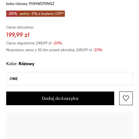
kolor różowy 910HW375NSZ
-20%
extra -5% z kodem: OFF*
Cena aktualna:
199,99 zł
Cena regularna:
249,99 zł
-20%
Najniższa cena z 30 dni przed obniżką:
249,99 zł
 -20%
Kolor:
różowy
ONE
Dodaj do koszyka