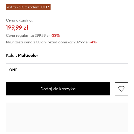
extra -5% z kodem: OFF*
Cena aktualna:
199,99 zł
Cena regularna:
299,99 zł
-33%
Najniższa cena z 30 dni przed obniżką:
209,99 zł
 -4%
Kolor:
multicolor
ONE
Dodaj do koszyka