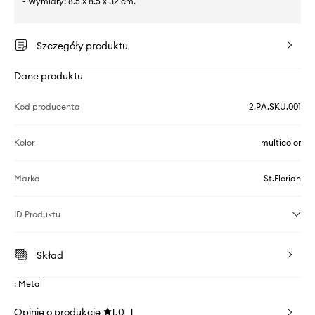
- Wymiary: 8.5 × 8.5 × 32 cm.
Szczegóły produktu
Dane produktu
Kod producenta
2.PA.SKU.001
Kolor
multicolor
Marka
St.Florian
ID Produktu
Skład
: Metal
Opinie o produkcie
1.0
1