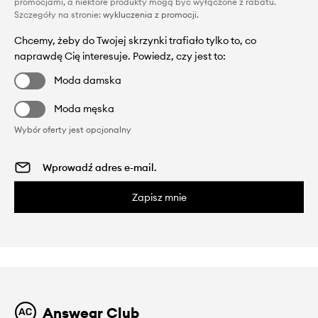
promocjami, a niektóre produkty mogą być wyłączone z rabatu.
Szczegóły na stronie:
wykluczenia z promocji
.
Chcemy, żeby do Twojej skrzynki trafiało tylko to, co
naprawdę Cię interesuje. Powiedz, czy jest to:
Moda damska
Moda męska
Wybór oferty jest opcjonalny
Zapisz mnie
Answear Club