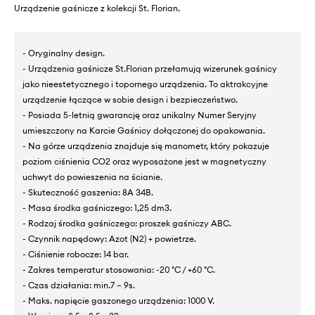
Urządzenie gaśnicze z kolekcji St. Florian.
- Oryginalny design.
- Urządzenia gaśnicze St.Florian przełamują wizerunek gaśnicy
jako nieestetycznego i topornego urządzenia. To aktrakcyjne
urządzenie łączące w sobie design i bezpieczeństwo.
- Posiada 5-letnią gwarancję oraz unikalny Numer Seryjny
umieszczony na Karcie Gaśnicy dołączonej do opakowania.
- Na górze urządzenia znajduje się manometr, który pokazuje
poziom ciśnienia CO2 oraz wyposażone jest w magnetyczny
uchwyt do powieszenia na ścianie.
- Skuteczność gaszenia: 8A 34B.
- Masa środka gaśniczego: 1,25 dm3.
- Rodzaj środka gaśniczego: proszek gaśniczy ABC.
- Czynnik napędowy: Azot (N2) + powietrze.
- Ciśnienie robocze: 14 bar.
- Zakres temperatur stosowania: -20 °C / +60 °C.
- Czas działania: min.7 – 9s.
- Maks. napięcie gaszonego urządzenia: 1000 V.