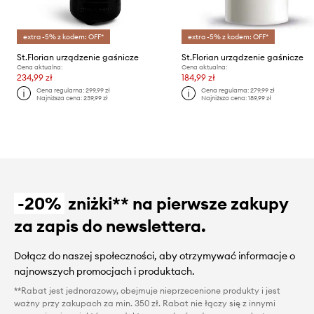
extra -5% z kodem: OFF*
extra -5% z kodem: OFF*
St.Florian urządzenie gaśnicze
St.Florian urządzenie gaśnicze
Cena aktualna:
Cena aktualna:
234,99 zł
184,99 zł
Cena regularna:
299,99 zł
Cena regularna:
279,99 zł
Najniższa cena:
239,99 zł
Najniższa cena:
189,99 zł
-20%
zniżki** na pierwsze zakupy
za zapis do newslettera.
Dołącz do naszej społeczności, aby otrzymywać informacje o
najnowszych promocjach i produktach.
**Rabat jest jednorazowy, obejmuje nieprzecenione produkty i jest
ważny przy zakupach za min. 350 zł. Rabat nie łączy się z innymi