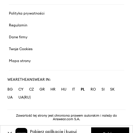
Polityka prywatności
Regulamin
Dane firmy
Twoje Cookies
Mapa strony
WEARETHEANSWEAR IN:
BG
CY
CZ
GR
HR
HU
IT
PL
RO
SI
SK
UA
UA(RU)
Zawartość tej strony jest chroniona prawem autorskim i należy do
Answear.com S.A.
Pobierz aplikację i kupuj