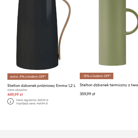
-15% z kodem: OFF*
extra -5% z kodem: OFF*
Stelton dzbanek próżniowy Emma 1,2 L
Cena aktualna:
359,99 zł
449,99 zł
Cena regularna:
569,99 zł
Najniższa cena:
469,99 zł