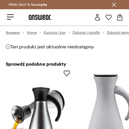
FINAL SALE %
Szczegóły
Oszczędzaj z Answear Club >
Answear
Home
Kuchnia i bar
Dzbanki i karafki
Dzbanki term
Ten produkt jest aktualnie niedostępny
Sprawdź podobne produkty