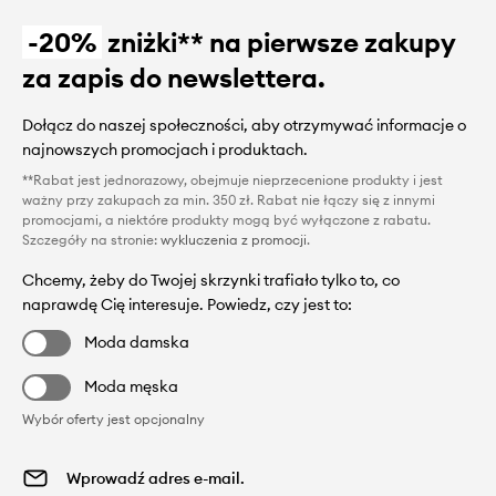
-20%
zniżki** na pierwsze zakupy
za zapis do newslettera.
Dołącz do naszej społeczności, aby otrzymywać informacje o
najnowszych promocjach i produktach.
**Rabat jest jednorazowy, obejmuje nieprzecenione produkty i jest
ważny przy zakupach za min. 350 zł. Rabat nie łączy się z innymi
promocjami, a niektóre produkty mogą być wyłączone z rabatu.
Szczegóły na stronie:
wykluczenia z promocji
.
Chcemy, żeby do Twojej skrzynki trafiało tylko to, co
naprawdę Cię interesuje. Powiedz, czy jest to:
Moda damska
Moda męska
Wybór oferty jest opcjonalny