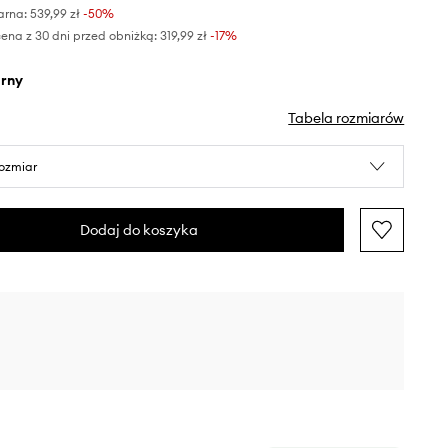
arna:
539,99 zł
-50%
ena z 30 dni przed obniżką:
319,99 zł
 -17%
arny
Tabela rozmiarów
rozmiar
Dodaj do koszyka