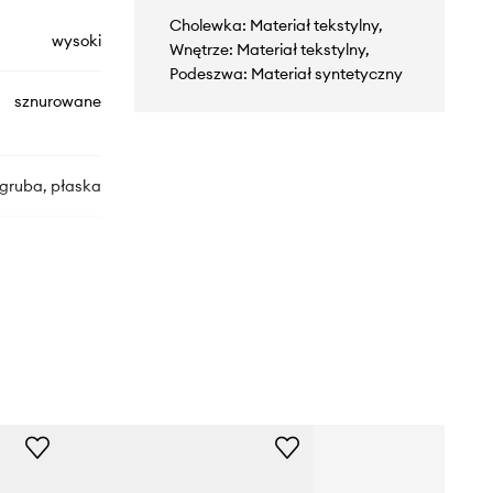
Cholewka: Materiał tekstylny,
wysoki
Wnętrze: Materiał tekstylny,
Podeszwa: Materiał syntetyczny
sznurowane
gruba, płaska
YA08012
BLKWHT
czarny