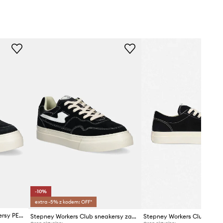
-10%
extra -5% z kodem: OFF*
Stepney Workers Club sneakersy PEARL S-STRIKE GEO-MERGED
Stepney Workers Club sneakersy zamszowe Pearl S-Strike Suede