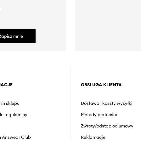
a
Zapisz mnie
MACJE
OBSŁUGA KLIENTA
in sklepu
Dostawa i koszty wysyłki
łe regulaminy
Metody płatności
Zwroty/odstąp od umowy
 Answear Club
Reklamacje