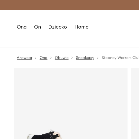
Premium Fashion Benefits >
O
Ona
On
Dziecko
Home
Answear
Ona
Obuwie
Sneakersy
Stepney Workers Clu