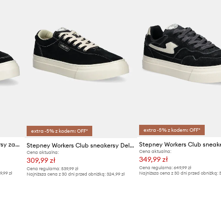
Marka
Stepney
ID Produktu
extra -5% z kodem: OFF*
extra -5% z kodem: OFF*
Stepney Workers Club sneakersy zamszowe PEARL SUEDE
Stepney Workers Club sneakersy Dellow 02 Cup Suede
Cena aktualna:
Cena aktualna:
349,99 zł
309,99 zł
Cena regularna:
649,99 zł
Cena regularna:
539,99 zł
9,99 zł
Najniższa cena z 30 dni przed obniżką:
3
Najniższa cena z 30 dni przed obniżką:
324,99 zł