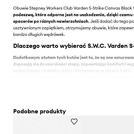
Obuwie Stepney Workers Club Varden S-Strike Canvas Black
podeszwę, która odporna jest na uszkodzenia, dzięki czemu
spacerów po różnych nawierzchniach
. Jeśli dodać do tego 
usztywnionym zapiętkiem, otrzymujemy obuwie, które zapew
bardzo długich wędrówek.
Dlaczego warto wybierać S.W.C. Varden S
Dodatkowym atutem tych butów jest to, że są one sznurowan
dopasują się do szerokości stopy, zapewniając komfort i w
podwyższona cholewka, które oferowane są w obuwiu S.W.C. 
zabezpieczają stopę przed urazami, a grubsza podeszwa gwa
amortyzację, ale również dobrze izoluje od podłoża.
Kiedy zakładać takie obuwie?
Pasują one zarówno do nastolatków, jak i osób w starszym wi
Podobne produkty
ponadczasowy wygląd.
Świetnie będą się komponowały ze 
chinosami czy krótkimi szortami
. Dlatego spokojnie można j
mieście, wyjścia na turystyczne szlaki, jak i podczas aktywno