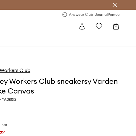
letter >
Regularne nowości >
Answear Club
Journal
Pomoc
 Workers Club
ey Workers Club sneakersy Varden
ike Canvas
y YA08012
lna:
zł