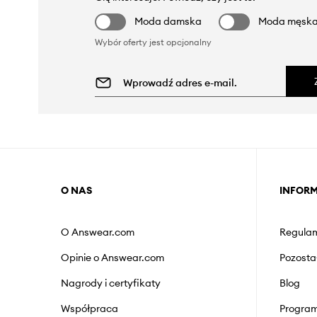
Moda damska
Moda męsk
Wybór oferty jest opcjonalny
O NAS
INFOR
O Answear.com
Regulam
Opinie o Answear.com
Pozosta
Nagrody i certyfikaty
Blog
Współpraca
Program