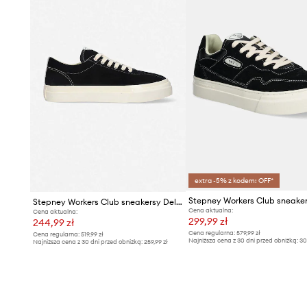
- Podwyższona cholewka.
- Okrągły nosek.
- Usztywniony zapiętek.
- Tekstylne wnętrze.
- Sznurowany model.
- Gumowa podeszwa.
extra -5% z kodem: OFF*
Stepney Workers Club sneakersy Dellow Suede
Cena aktualna:
Cena aktualna:
299,99 zł
244,99 zł
Cena regularna:
579,99 zł
Cena regularna:
519,99 zł
Najniższa cena z 30 dni przed obniżką:
30
Najniższa cena z 30 dni przed obniżką:
259,99 zł