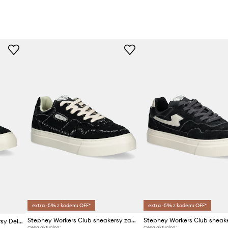
extra -5% z kodem: OFF*
extra -5% z kodem: OFF*
Stepney Workers Club sneakersy zamszowe PEARL SUEDE
Stepney Workers Club sneakersy Dellow 02 Cup Suede
Cena aktualna:
Cena aktualna: