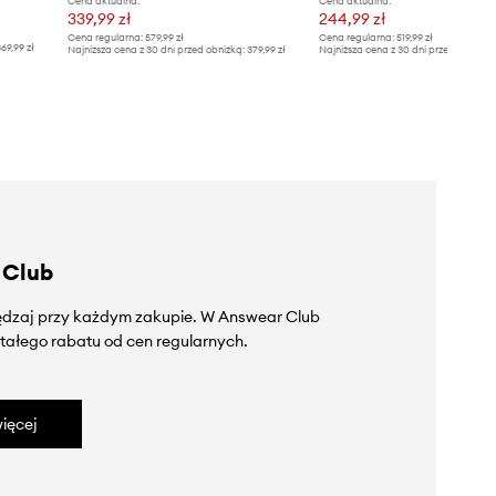
Cena aktualna:
Cena aktualna:
339,99 zł
244,99 zł
Cena regularna:
579,99 zł
Cena regularna:
519,99 zł
69,99 zł
Najniższa cena z 30 dni przed obniżką:
379,99 zł
Najniższa cena z 30 dni przed obniżką
 Club
zędzaj przy każdym zakupie. W Answear Club
tałego rabatu od cen regularnych.
ięcej