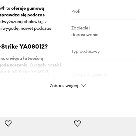
 White
oferuje gumową
Profil
 sprawdza się podczas
podwyższoną cholewkę, z
Zapięcie i
ni wygodę, nawet podczas
dopasowanie
-Strike YA08012?
Typ podeszwy
e, a więc z łatwością
ygodę noszenia
. Okrągły nosek i
Varden S-Strike YA08012,
DANE PRODUKTU
rantuje nie tylko odpowiednią
Zobacz więcej
Kod producenta
eku, ceniących wygodę i
Kolor producenta
spodniami jeansowymi,
e ubierać na wędrówki po
Kolor
ści, typu jazda na rowerze.