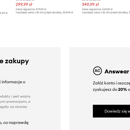
299,99 zł
349,99 zł
Cena regularna:
579,99 zł
Cena regularna:
649,99 zł
Najniższa cena z 30 dni przed obniżką:
309,99 zł
Najniższa cena z 30 dni przed obniżką:
3
4,99 zł
ze zakupy
Answear
 informacje o
Załóż konto i oszc
zyskujesz do
20%
s
dukty i jest ważny
nnymi promocjami, a
góły na stronie:
Dowiedz się w
to, co naprawdę