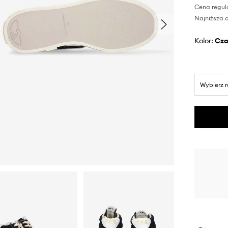
Cena regul
Najniższa c
Kolor:
cz
Wybierz 