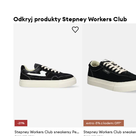
Odkryj produkty Stepney Workers Club
-21%
extra -5% z kodem: OFF*
Stepney Workers Club sneakersy Pearl S-Strike Suede