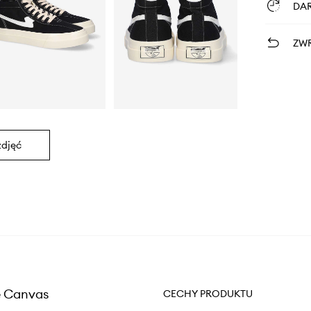
DA
ZWR
zdjęć
e Canvas
CECHY PRODUKTU