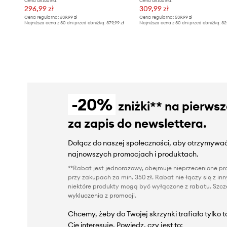
Cena aktualna:
Cena aktualna:
296,99 zł
309,99 zł
Cena regularna:
639,99 zł
Cena regularna:
539,99 zł
Najniższa cena z 30 dni przed obniżką:
379,99 zł
Najniższa cena z 30 dni przed obniżką:
32
-20%
zniżki** na pierws
za zapis do newslettera.
Dołącz do naszej społeczności, aby otrzymywać
najnowszych promocjach i produktach.
**Rabat jest jednorazowy, obejmuje nieprzecenione pro
przy zakupach za min. 350 zł. Rabat nie łączy się z i
niektóre produkty mogą być wyłączone z rabatu. Szcze
wykluczenia z promocji
.
Chcemy, żeby do Twojej skrzynki trafiało tylko 
Cię interesuje. Powiedz, czy jest to: