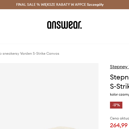
szczędzaj z Answear Club >
FINAL SALE % WIĘKSZE RABATY W APPCE
Dostawa nawet w 24h >
Szczegóły
News
b sneakersy Varden S-Strike Canvas
Stepney
Stepn
S-Str
kolor czarn
-17%
Cena aktua
264,99 