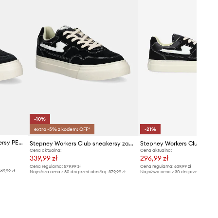
 Workers Club
-10%
extra -5% z kodem: OFF*
-21%
Stepney Workers Club sneakersy PEARL S-STRIKE GEO-MERGED
Stepney Workers Club sneakersy zamszowe Pearl S-Strike Suede
Cena aktualna:
Cena aktualna:
339,99 zł
296,99 zł
Cena regularna:
579,99 zł
Cena regularna:
639,99 zł
69,99 zł
Najniższa cena z 30 dni przed obniżką:
379,99 zł
Najniższa cena z 30 dni przed obniżką