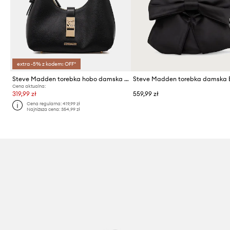
extra -5% z kodem: OFF*
Steve Madden torebka hobo damska z imitacji skóry Bovie
Cena aktualna:
319,99 zł
559,99 zł
Cena regularna:
419,99 zł
Najniższa cena:
354,99 zł