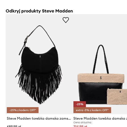
Odkryj produkty Steve Madden
-25%
-25% z kodem: OFF*
extra -5% z kodem: OFF*
Steve Madden torebka damska zamszowa Bblaize
Cena aktualna:
689,99 zł
314,99 zł