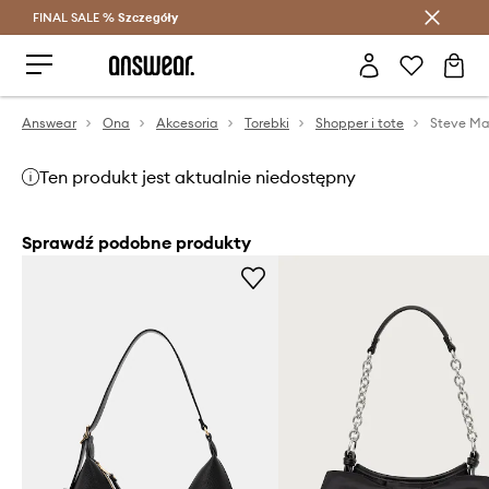
FINAL SALE %
Szczegóły
Oszczędzaj z Answear Club >
Answear
Ona
Akcesoria
Torebki
Shopper i tote
Steve Ma
Ten produkt jest aktualnie niedostępny
Sprawdź podobne produkty