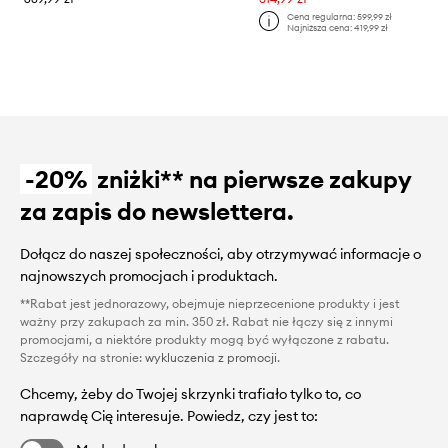
Cena regularna:
599,99 zł
Najniższa cena:
419,99 zł
-20%
zniżki** na pierwsze zakupy
za zapis do newslettera.
Dołącz do naszej społeczności, aby otrzymywać informacje o
najnowszych promocjach i produktach.
**Rabat jest jednorazowy, obejmuje nieprzecenione produkty i jest
ważny przy zakupach za min. 350 zł. Rabat nie łączy się z innymi
promocjami, a niektóre produkty mogą być wyłączone z rabatu.
Szczegóły na stronie:
wykluczenia z promocji
.
Chcemy, żeby do Twojej skrzynki trafiało tylko to, co
naprawdę Cię interesuje. Powiedz, czy jest to: