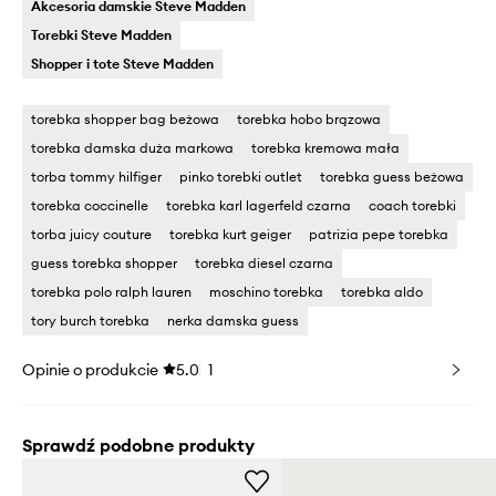
Akcesoria damskie Steve Madden
Torebki Steve Madden
Shopper i tote Steve Madden
torebka shopper bag beżowa
torebka hobo brązowa
torebka damska duża markowa
torebka kremowa mała
torba tommy hilfiger
pinko torebki outlet
torebka guess beżowa
torebka coccinelle
torebka karl lagerfeld czarna
coach torebki
torba juicy couture
torebka kurt geiger
patrizia pepe torebka
guess torebka shopper
torebka diesel czarna
torebka polo ralph lauren
moschino torebka
torebka aldo
tory burch torebka
nerka damska guess
Opinie o produkcie
5.0
1
Sprawdź podobne produkty