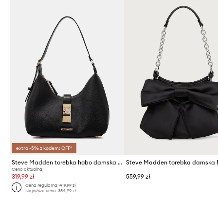
extra -5% z kodem: OFF*
Steve Madden torebka hobo damska z imitacji skóry Bovie
Cena aktualna:
319,99 zł
559,99 zł
Cena regularna:
419,99 zł
Najniższa cena:
354,99 zł