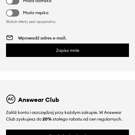
Moda damska
Moda męska
Wybór oferty jest opcjonalny
Zapisz mnie
Answear Club
Załóż konto i oszczędzaj przy każdym zakupie. W Answear
Club zyskujesz do
20%
stałego rabatu od cen regularnych.