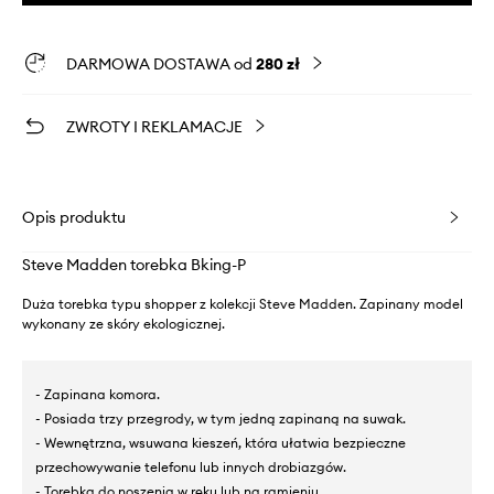
DARMOWA DOSTAWA od
280 zł
ZWROTY I REKLAMACJE
Opis produktu
Steve Madden torebka Bking-P
Duża torebka typu shopper z kolekcji Steve Madden. Zapinany model
wykonany ze skóry ekologicznej.
- Zapinana komora.
- Posiada trzy przegrody, w tym jedną zapinaną na suwak.
- Wewnętrzna, wsuwana kieszeń, która ułatwia bezpieczne
przechowywanie telefonu lub innych drobiazgów.
- Torebka do noszenia w ręku lub na ramieniu.