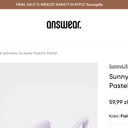
szczędzaj z Answear Club >
FINAL SALE % WIĘKSZE RABATY W APPCE
Dostawa nawet w 24h >
Szczegóły
News
e zabawka do wody Dolphin Pastel
SunnyLif
Sunny
Paste
59,99 z
Kolor:
fi