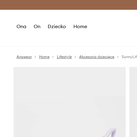
Premium Fashion Benefits >
O
Ona
On
Dziecko
Home
Answear
Home
Lifestyle
Akcesoria dziecięce
SunnyLif