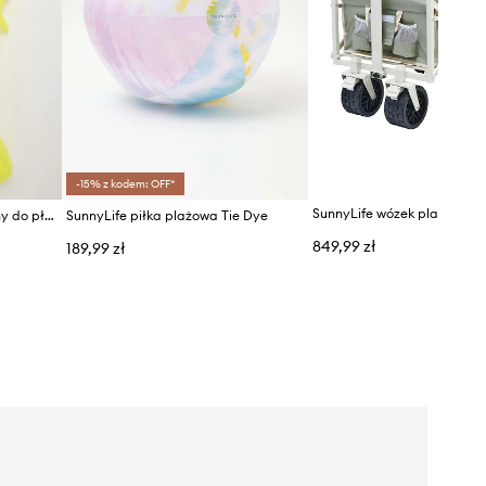
-15% z kodem: OFF*
SunnyLife materac dmuchany do pływania Luxe Lie-On Float
SunnyLife piłka plażowa Tie Dye
849,99 zł
189,99 zł