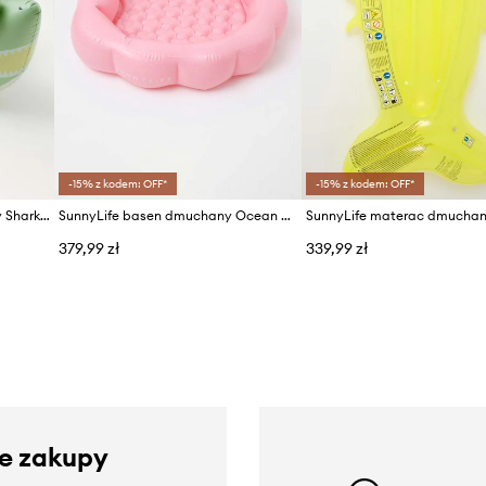
-15% z kodem: OFF*
-15% z kodem: OFF*
SunnyLife zraszacz dmuchany Shark Tribe
SunnyLife basen dmuchany Ocean Treasure
379,99 zł
339,99 zł
ze zakupy