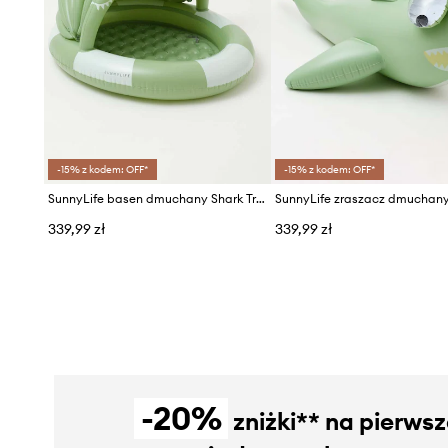
-15% z kodem: OFF*
-15% z kodem: OFF*
SunnyLife basen dmuchany Shark Tribe
339,99 zł
339,99 zł
-20%
zniżki** na pierws