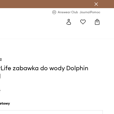
letter >
Regularne nowości >
Answear Club
Journal
Pomoc
e
Life zabawka do wody Dolphin
l
ł
oletowy