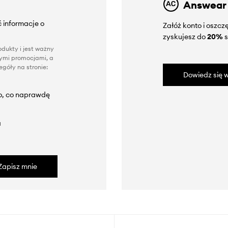
Answear
 informacje o
Załóż konto i oszc
zyskujesz do
20%
s
dukty i jest ważny
nnymi promocjami, a
góły na stronie:
Dowiedz się w
to, co naprawdę
a
Zapisz mnie