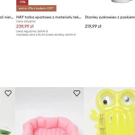
-11%
extra -5% z kodem: OFF*
Stanley kubek termiczny ze stali nierdzewnej Quencher® H2.O FlowState™ 1.18L
HAY torba sportowa z materiału tekstylnego 36 x 70 x 32 cm
Cena aktualna:
239,99 zł
219,99 zł
Cena regularna:
269,99 zł
Najniższa cena z 30 dni przed obniżką:
269,99 zł