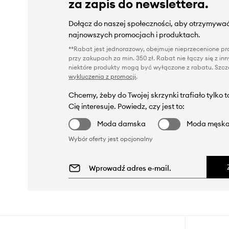
za zapis do newslettera.
Dołącz do naszej społeczności, aby otrzymywać
najnowszych promocjach i produktach.
**Rabat jest jednorazowy, obejmuje nieprzecenione pro
przy zakupach za min. 350 zł. Rabat nie łączy się z i
niektóre produkty mogą być wyłączone z rabatu. Szcze
wykluczenia z promocji
.
Chcemy, żeby do Twojej skrzynki trafiało tylko 
Cię interesuje. Powiedz, czy jest to:
Moda damska
Moda męsk
Wybór oferty jest opcjonalny