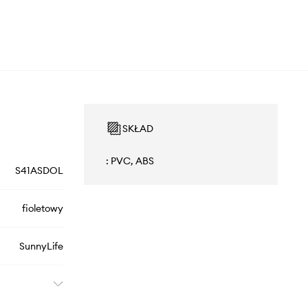
SKŁAD
: PVC, ABS
S41ASDOL
fioletowy
SunnyLife