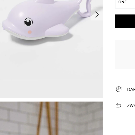
ONE
DA
ZWR