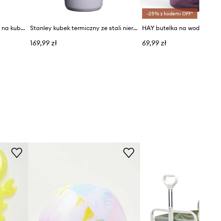
-25% z kodem: OFF*
Stanley pokrowiec z paskiem na kubek termiczny The All-Day Quencher Carry-All 1,18 l
Stanley kubek termiczny ze stali nierdzewnej The IceFlow™ Flip Straw 2.0 Tumbler 0.41L
HAY butelka na wodę Miz 5
169,99 zł
69,99 zł