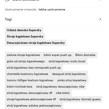
Usztywnienie miseczki
:
lekkie usztywnienie
Tagi
Odzież damska Superdry
Stroje kąpielowe Superdry
Dwuczęściowe stroje kąpielowe Superdry
zielone stroje kąpielowe
bikini super push up
Bikini damskie
góra od stroju kąpielowego
strój kąpielowy mały biust
strój kąpielowy bez ramiączek push up
chantelle kostiumy kąpielowe
desigual strój kąpielowy
tommy hilfiger kostium kąpielowy
pinko stroj kapielowy
bikini michael kors
strój kąpielowy dwuczęściowy nike
strój kąpielowy dwuczęściowy 4f
nike bikini
stroje kąpielowe jednoczęściowe 4f
strój kąpielowy damski guess
strój kąpielowy adidas jednoczęściowy