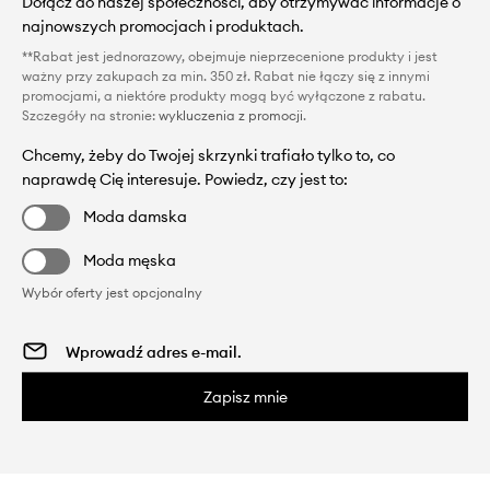
Dołącz do naszej społeczności, aby otrzymywać informacje o
najnowszych promocjach i produktach.
**Rabat jest jednorazowy, obejmuje nieprzecenione produkty i jest
ważny przy zakupach za min. 350 zł. Rabat nie łączy się z innymi
promocjami, a niektóre produkty mogą być wyłączone z rabatu.
Szczegóły na stronie:
wykluczenia z promocji
.
Chcemy, żeby do Twojej skrzynki trafiało tylko to, co
naprawdę Cię interesuje. Powiedz, czy jest to:
Moda damska
Moda męska
Wybór oferty jest opcjonalny
Zapisz mnie