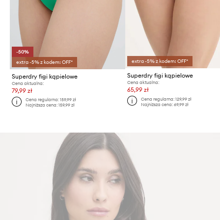
-50%
extra -5% z kodem: OFF*
extra -5% z kodem: OFF*
Superdry figi kąpielowe
Superdry figi kąpielowe
Cena aktualna:
Cena aktualna:
65,99 zł
79,99 zł
Cena regularna:
129,99 zł
Cena regularna:
159,99 zł
Najniższa cena:
69,99 zł
Najniższa cena:
159,99 zł