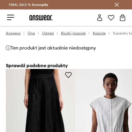
FINAL SALE %
Szczegóły
Oszczędzaj z Answear Club >
Answear
Ona
Odzież
Bluzki i koszule
Koszule
Superdry k
Ten produkt jest aktualnie niedostępny
Sprawdź podobne produkty