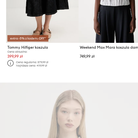
extra -5% z kodem: OFF*
Tommy Hilfiger koszula
Cena aktualna:
399,99 zł
749,99 zł
Cena regularna:
579,99 zł
Najniższa cena:
419,99 zł