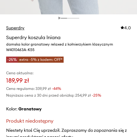
Superdry
4.0
Superdry koszula lniana
damska kolor granatowy relaxed z kołnierzykiem klasycznym
W4010463A-K55
-25%
extra -5% z kodem: OFF*
Cena aktualna:
189,99 zł
Cena regularna:
339,99 zł
-44%
Najniższa cena z 30 dni przed obniżką:
254,99 zł
 -25%
Kolor:
granatowy
Produkt niedostępny
Niestety ktoś Cię uprzedził. Zapraszamy do zapoznania się z