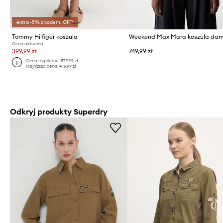
extra -5% z kodem: OFF*
Tommy Hilfiger koszula
Cena aktualna:
399,99 zł
749,99 zł
Cena regularna:
579,99 zł
Najniższa cena:
419,99 zł
Odkryj produkty Superdry