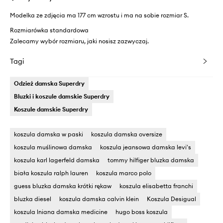
Modelka ze zdjęcia ma 177 cm wzrostu i ma na sobie rozmiar S.
Rozmiarówka standardowa
Zalecamy wybór rozmiaru, jaki nosisz zazwyczaj.
Tagi
Odzież damska Superdry
Bluzki i koszule damskie Superdry
Koszule damskie Superdry
koszula damska w paski
koszula damska oversize
koszula muślinowa damska
koszula jeansowa damska levi's
koszula karl lagerfeld damska
tommy hilfiger bluzka damska
biała koszula ralph lauren
koszula marco polo
guess bluzka damska krótki rękaw
koszula elisabetta franchi
bluzka diesel
koszula damska calvin klein
Koszula Desigual
koszula lniana damska medicine
hugo boss koszula