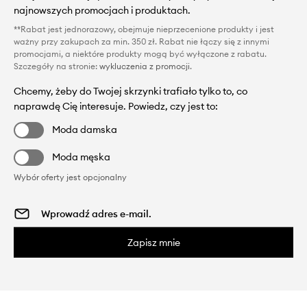
najnowszych promocjach i produktach.
**Rabat jest jednorazowy, obejmuje nieprzecenione produkty i jest
ważny przy zakupach za min. 350 zł. Rabat nie łączy się z innymi
promocjami, a niektóre produkty mogą być wyłączone z rabatu.
Szczegóły na stronie:
wykluczenia z promocji
.
Chcemy, żeby do Twojej skrzynki trafiało tylko to, co
naprawdę Cię interesuje. Powiedz, czy jest to:
Moda damska
Moda męska
Wybór oferty jest opcjonalny
Zapisz mnie