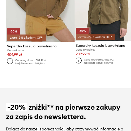
-50%
-50%
extra -5% z kodem: OFF*
extra -5% z kodem: OFF*
Superdry koszula bawełniana
Superdry koszula bawełniana
Cena aktualna:
Cena aktualna:
209,99 zł
404,99 zł
Cena regularna:
419,99 zł
Cena regularna:
809,99 zł
Najniższa cena:
419,99 zł
Najniższa cena:
809,99 zł
-20%
zniżki** na pierwsze zakupy
za zapis do newslettera.
Dołącz do naszej społeczności, aby otrzymywać informacje o