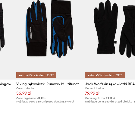
extra -5% z kodem: OFF*
extra -5% z kodem: OFF*
The North Face rękawiczki treningowe FLEX
Viking rękawiczki Runway Multifunction
Jack Wolfskin rękawiczki RE
Cena aktualna:
Cena aktualna:
56,99 zł
79,99 zł
Cena regularna:
69,99 zł
Cena regularna:
99,99 zł
Najniższa cena z 30 dni przed obniżką:
59,99 zł
Najniższa cena z 30 dni przed obniżką:
8