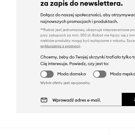
za zapis do newslettera.
Dołącz do naszej społeczności, aby otrzymywać
najnowszych promocjach i produktach.
**Rabat jest jednorazowy, obejmuje nieprzecenione pro
przy zakupach za min. 350 zł. Rabat nie łączy się z i
niektóre produkty mogą być wyłączone z rabatu. Szcze
wykluczenia z promocji
.
Chcemy, żeby do Twojej skrzynki trafiało tylko 
Cię interesuje. Powiedz, czy jest to:
Moda damska
Moda męsk
Wybór oferty jest opcjonalny