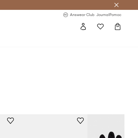
letter >
Regularne nowości >
Answear Club
Journal
Pomoc