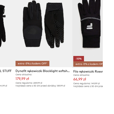
-10%
extra -5% z kodem: OFF*
extra -5% z kodem: OFF*
AL STUFF
Dynafit rękawiczki Blacklight softshell
Fila rękawiczki Rossmoor
Cena aktualna:
Cena aktualna:
179,99 zł
66,99 zł
Cena regularna:
259,99 zł
Cena regularna:
149,99 zł
4,99 zł
Najniższa cena z 30 dni przed obniżką:
189,99 zł
Najniższa cena z 30 dni przed obniżką