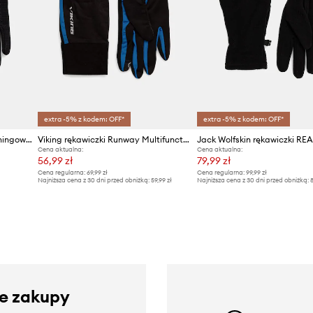
extra -5% z kodem: OFF*
extra -5% z kodem: OFF*
The North Face rękawiczki treningowe FLEX
Viking rękawiczki Runway Multifunction
Jack Wolfskin rękawiczki RE
Cena aktualna:
Cena aktualna:
56,99 zł
79,99 zł
Cena regularna:
69,99 zł
Cena regularna:
99,99 zł
Najniższa cena z 30 dni przed obniżką:
59,99 zł
Najniższa cena z 30 dni przed obniżką:
8
ze zakupy