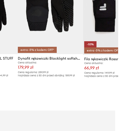
-10%
extra -5% z kodem: OFF*
extra -5% z kodem: OFF*
AL STUFF
Dynafit rękawiczki Blacklight softshell
Fila rękawiczki Rossmoor
Cena aktualna:
Cena aktualna:
179,99 zł
66,99 zł
Cena regularna:
259,99 zł
Cena regularna:
149,99 zł
4,99 zł
Najniższa cena z 30 dni przed obniżką:
189,99 zł
Najniższa cena z 30 dni przed obniżką