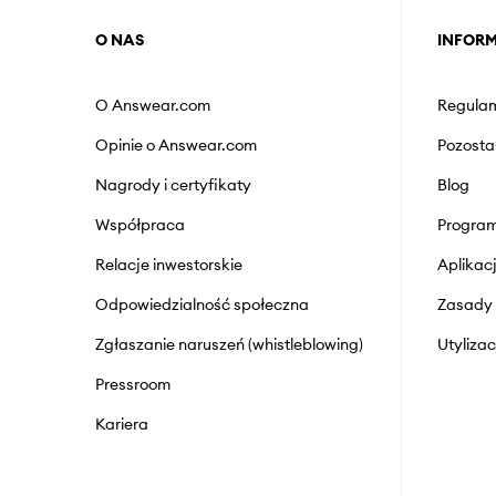
O NAS
INFOR
O Answear.com
Regulam
Opinie o Answear.com
Pozosta
Nagrody i certyfikaty
Blog
Współpraca
Program
Relacje inwestorskie
Aplika
Odpowiedzialność społeczna
Zasady 
Zgłaszanie naruszeń (whistleblowing)
Utyliza
Pressroom
Kariera