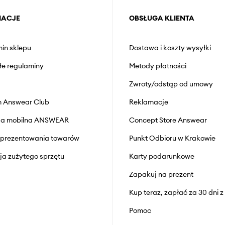
MACJE
OBSŁUGA KLIENTA
in sklepu
Dostawa i koszty wysyłki
łe regulaminy
Metody płatności
Zwroty/odstąp od umowy
 Answear Club
Reklamacje
cja mobilna ANSWEAR
Concept Store Answear
prezentowania towarów
Punkt Odbioru w Krakowie
cja zużytego sprzętu
Karty podarunkowe
Zapakuj na prezent
Kup teraz, zapłać za 30 dni 
Pomoc