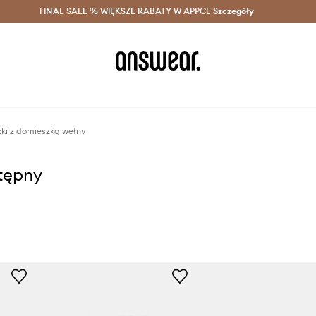
szczędzaj z Answear Club >
FINAL SALE % WIĘKSZE RABATY W APPCE
Dostawa nawet w 24h >
Szczegóły
News
zki z domieszką wełny
stępny