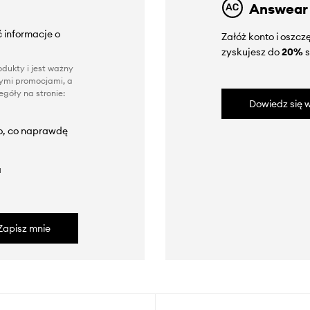
Answear
 informacje o
Załóż konto i oszc
zyskujesz do
20%
s
dukty i jest ważny
nnymi promocjami, a
góły na stronie:
Dowiedz się w
to, co naprawdę
a
Zapisz mnie