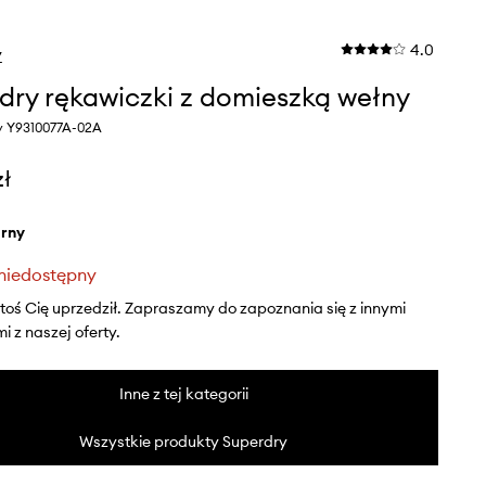
4.0
y
dry rękawiczki z domieszką wełny
ny Y9310077A-02A
zł
arny
niedostępny
ktoś Cię uprzedził. Zapraszamy do zapoznania się z innymi
 z naszej oferty.
Inne z tej kategorii
Wszystkie produkty Superdry