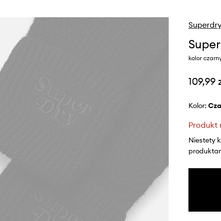
Superdr
Super
kolor czar
109,99 
Kolor:
cz
Produkt 
Niestety 
produktami