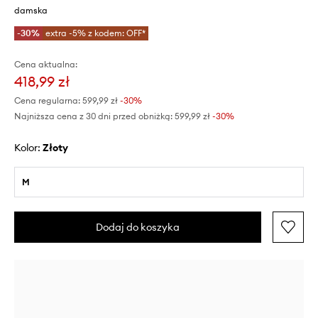
damska
-30%
extra -5% z kodem: OFF*
Cena aktualna:
418,99 zł
Cena regularna:
599,99 zł
-30%
Najniższa cena z 30 dni przed obniżką:
599,99 zł
 -30%
Kolor:
złoty
M
Dodaj do koszyka