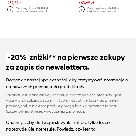
489,99 zł
663,99 zł
Cena regularna:
549,99 zł
Cena regularna:
849,99 zł
Najniższa cena:
549,99 zł
Najniższa cena:
849,99 zł
-20%
zniżki** na pierwsze zakupy
za zapis do newslettera.
Dołącz do naszej społeczności, aby otrzymywać informacje o
najnowszych promocjach i produktach.
**Rabat jest jednorazowy, obejmuje nieprzecenione produkty i jest
ważny przy zakupach za min. 350 zł. Rabat nie łączy się z innymi
promocjami, a niektóre produkty mogą być wyłączone z rabatu.
Szczegóły na stronie:
wykluczenia z promocji
.
Chcemy, żeby do Twojej skrzynki trafiało tylko to, co
naprawdę Cię interesuje. Powiedz, czy jest to: