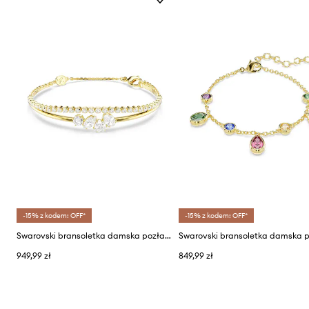
-15% z kodem: OFF*
-15% z kodem: OFF*
Swarovski bransoletka damska pozłacana z cyrkonią MESMERA
949,99 zł
849,99 zł