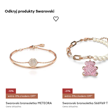
Odkryj produkty Swarovski
-10%
-21%
extra -5% z kodem: OFF*
extra -5% z kodem: OFF*
Swarovski bransoletka METEORA
Swarovski bransoletka 5669169 
Cena aktualna:
Cena aktualna: