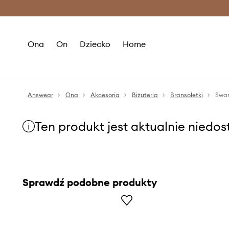
Premium Fashion Benefits >
O
Ona
On
Dziecko
Home
Answear
Ona
Akcesoria
Biżuteria
Bransoletki
Swar
Ten produkt jest aktualnie niedo
Sprawdź podobne produkty