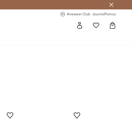
letter >
Regularne nowości >
Answear Club
Journal
Pomoc