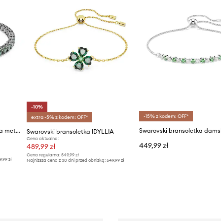
-10%
-15% z kodem: OFF*
extra -5% z kodem: OFF*
Swarovski bransoletka damska metalowa z kryształem Swarovski MATRIX
Swarovski bransoletka IDYLLIA
Cena aktualna:
449,99 zł
489,99 zł
Cena regularna:
549,99 zł
9,99 zł
Najniższa cena z 30 dni przed obniżką:
549,99 zł