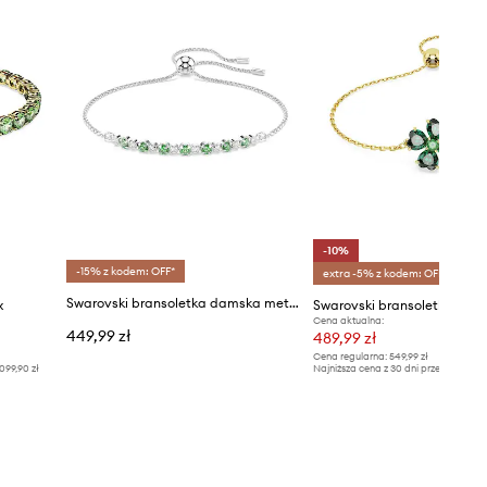
-10%
-15% z kodem: OFF*
extra -5% z kodem: OFF*
Swarovski bransoletka damska metalowa z cyrkonią MATRIX
x
Swarovski bransoletka IDYL
Cena aktualna:
449,99 zł
489,99 zł
Cena regularna:
549,99 zł
099,90 zł
Najniższa cena z 30 dni przed obniżką