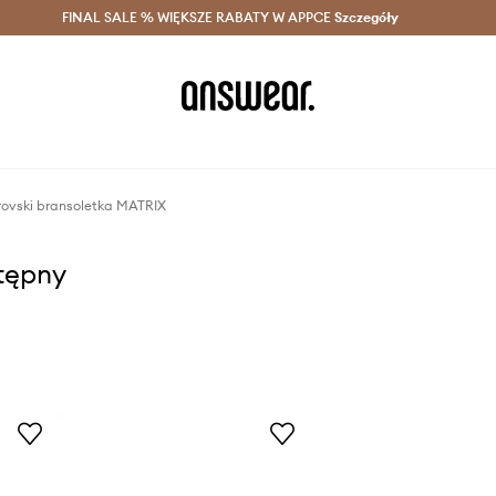
szczędzaj z Answear Club >
FINAL SALE % WIĘKSZE RABATY W APPCE
Dostawa nawet w 24h >
Szczegóły
News
ovski bransoletka MATRIX
stępny