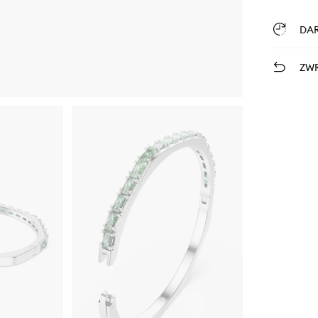
DA
ZWR