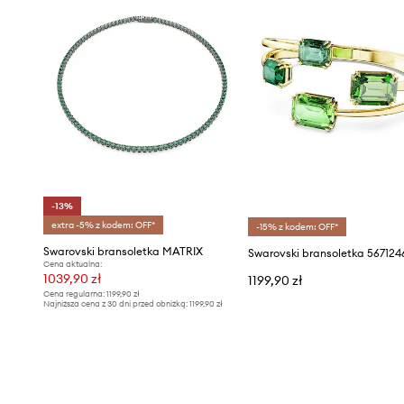
-13%
extra -5% z kodem: OFF*
-15% z kodem: OFF*
Swarovski bransoletka MATRIX
Cena aktualna:
1039,90 zł
1199,90 zł
Cena regularna:
1199,90 zł
Najniższa cena z 30 dni przed obniżką:
1199,90 zł