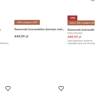
-10%
-15% z kodem: OFF*
extra -5% z kodem: OFF*
Swarovski bransoletka damska metalowa z cyrkonią MATRIX
x
Swarovski bransoletka IDYL
Cena aktualna:
449,99 zł
489,99 zł
Cena regularna:
549,99 zł
099,90 zł
Najniższa cena z 30 dni przed obniżką