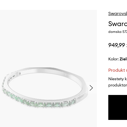
Swarovs
Swaro
damska 57
949,99 
Kolor:
zi
Produkt 
Niestety 
produktami