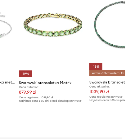
-13%
extra -5% z kodem: OFF*
-19%
Swarovski bransoletka damska metalowa z cyrkonią MATRIX
Swarovski bransoletka MAT
Swarovski bransoletka Matrix
Cena aktualna:
Cena aktualna:
1039,90 zł
879,99 zł
Cena regularna:
1199,90 zł
Cena regularna:
1099,90 zł
Najniższa cena z 30 dni przed obniżką
Najniższa cena z 30 dni przed obniżką:
1099,90 zł