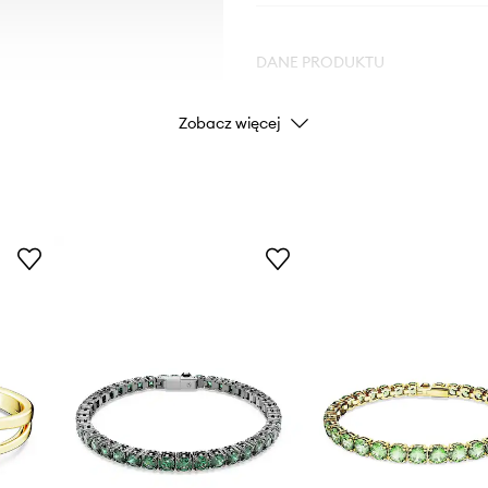
DANE PRODUKTU
Zobacz więcej
Kod producenta
Kolor
Marka
Producent
ID Produktu