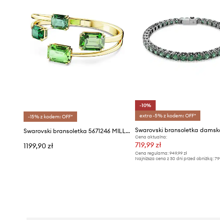
-10%
extra -5% z kodem: OFF*
-15% z kodem: OFF*
Swarovski bransoletka 5671246 MILLENIA
Cena aktualna:
719,99 zł
1199,90 zł
Cena regularna:
949,99 zł
Najniższa cena z 30 dni przed obniżką:
79