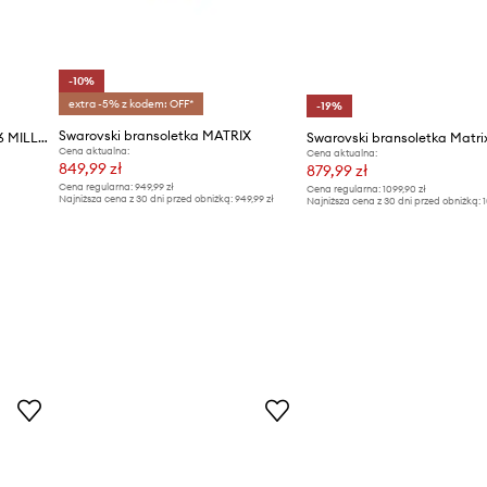
-10%
extra -5% z kodem: OFF*
-19%
Swarovski bransoletka MATRIX
Swarovski bransoletka 5671246 MILLENIA
Swarovski bransoletka Matri
Cena aktualna:
Cena aktualna:
849,99 zł
879,99 zł
Cena regularna:
949,99 zł
Cena regularna:
1099,90 zł
Najniższa cena z 30 dni przed obniżką:
949,99 zł
Najniższa cena z 30 dni przed obniżką:
1