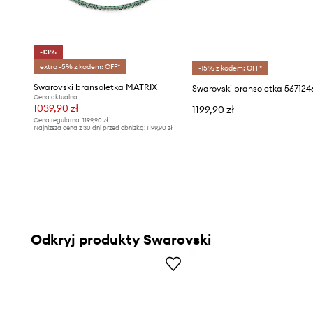
-13%
extra -5% z kodem: OFF*
-15% z kodem: OFF*
Swarovski bransoletka MATRIX
Cena aktualna:
1039,90 zł
1199,90 zł
Cena regularna:
1199,90 zł
Najniższa cena z 30 dni przed obniżką:
1199,90 zł
Odkryj produkty Swarovski