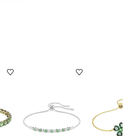
5720498
zielony
Swarovski