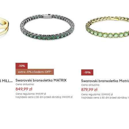
-10%
extra -5% z kodem: OFF*
-19%
Swarovski bransoletka MATRIX
Swarovski bransoletka 5671246 MILLENIA
Swarovski bransoletka Matri
Cena aktualna:
Cena aktualna:
849,99 zł
879,99 zł
Cena regularna:
949,99 zł
Cena regularna:
1099,90 zł
Najniższa cena z 30 dni przed obniżką:
949,99 zł
Najniższa cena z 30 dni przed obniżką:
1