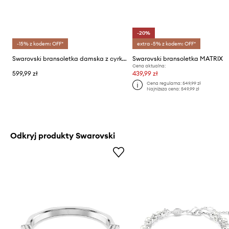
-20%
-15% z kodem: OFF*
extra -5% z kodem: OFF*
Swarovski bransoletka damska z cyrkonią SUBLIMA
Swarovski bransoletka MATRIX
Cena aktualna:
599,99 zł
439,99 zł
Cena regularna:
549,99 zł
Najniższa cena:
549,99 zł
Odkryj produkty Swarovski