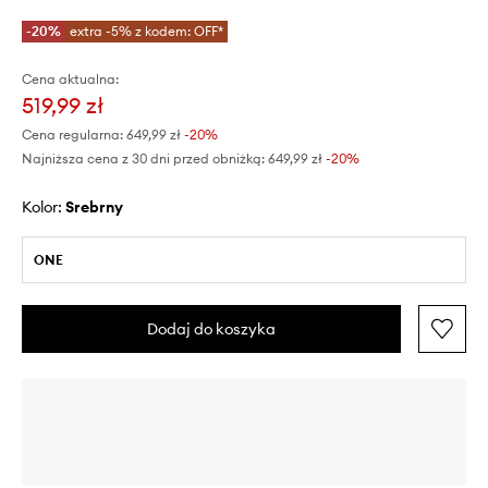
-20%
extra -5% z kodem: OFF*
Cena aktualna:
519,99 zł
Cena regularna:
649,99 zł
-20%
Najniższa cena z 30 dni przed obniżką:
649,99 zł
 -20%
Kolor:
srebrny
ONE
Dodaj do koszyka