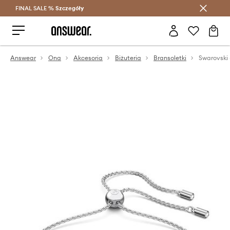
FINAL SALE %
Szczegóły
Oszczędzaj z Answear Club >
Answear
Ona
Akcesoria
Biżuteria
Bransoletki