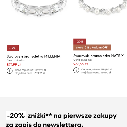
-20%
extra -5% z kodem: OFF*
-19%
Swarovski bransoletka MATRIX
Swarovski bransoletka MILLENIA
Cena aktualna:
Cena aktualna:
958,99 zł
879,99 zł
Cena regularna:
1199,90 zł
Cena regularna:
1099,90 zł
Najniższa cena:
1199,90 zł
Najniższa cena:
1099,90 zł
-20%
zniżki** na pierwsze zakupy
za zapis do newslettera.