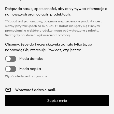
Dołącz do naszej społeczności, aby otrzymywać informacje o
najnowszych promocjach i produktach.
**Rabat jest jednorazowy, obejmuje nieprzecenione produkty i jest
ważny przy zakupach za min. 350 zł. Rabat nie łączy się z innymi
promocjami, a niektóre produkty mogą być wyłączone z rabatu.
Szczegóły na stronie:
wykluczenia z promocji
.
Chcemy, żeby do Twojej skrzynki trafiało tylko to, co
naprawdę Cię interesuje. Powiedz, czy jest to:
Moda damska
Moda męska
Wybór oferty jest opcjonalny
Zapisz mnie