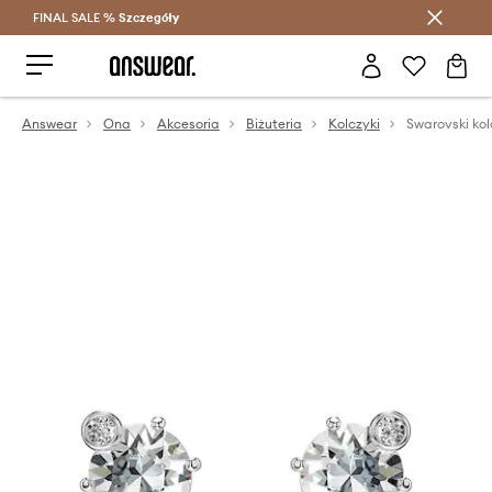
FINAL SALE %
Szczegóły
Oszczędzaj z Answear Club >
Answear
Ona
Akcesoria
Biżuteria
Kolczyki
Swarovski ko