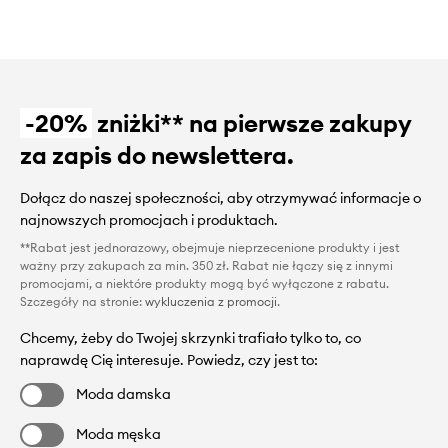
-20%
zniżki** na pierwsze zakupy
za zapis do newslettera.
Dołącz do naszej społeczności, aby otrzymywać informacje o
najnowszych promocjach i produktach.
**Rabat jest jednorazowy, obejmuje nieprzecenione produkty i jest
ważny przy zakupach za min. 350 zł. Rabat nie łączy się z innymi
promocjami, a niektóre produkty mogą być wyłączone z rabatu.
Szczegóły na stronie:
wykluczenia z promocji
.
Chcemy, żeby do Twojej skrzynki trafiało tylko to, co
naprawdę Cię interesuje. Powiedz, czy jest to:
Moda damska
Moda męska