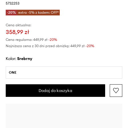
5732253
-20%
extra -5% z kodem: OFF*
Cena aktualna:
358,99 zł
Cena regularna:
449,99 zł
-20%
Najniższa cena z 30 dni przed obniżką:
449,99 zł
 -20%
Kolor:
srebrny
ONE
Dodaj do koszyka