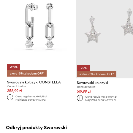
-20%
-20%
extra -5% z kodem: OFF*
extra -5% z kodem: OFF*
Swarovski kolczyki CONSTELLA
Swarovski kolczyki
Cena aktualna:
Cena aktualna:
358,99 zł
519,99 zł
Cena regularna:
449,99 zł
Cena regularna:
649,99 zł
Najniższa cena:
449,99 zł
Najniższa cena:
649,99 zł
Odkryj produkty Swarovski