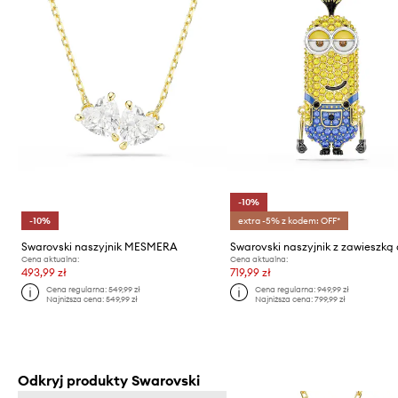
-10%
-10%
extra -5% z kodem: OFF*
Swarovski naszyjnik MESMERA
Cena aktualna:
Cena aktualna:
493,99 zł
719,99 zł
Cena regularna:
549,99 zł
Cena regularna:
949,99 zł
Najniższa cena:
549,99 zł
Najniższa cena:
799,99 zł
Odkryj produkty Swarovski