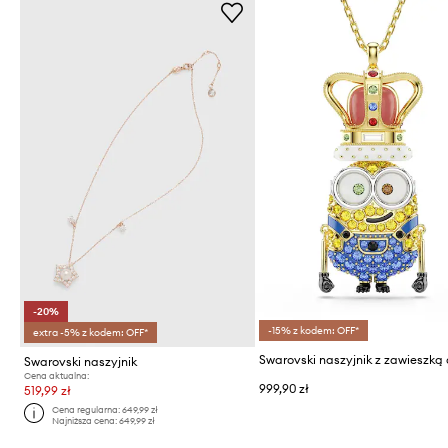
-20%
-15% z kodem: OFF*
extra -5% z kodem: OFF*
Swarovski naszyjnik
Cena aktualna:
999,90 zł
519,99 zł
Cena regularna:
649,99 zł
Najniższa cena:
649,99 zł