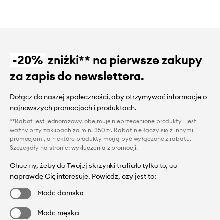
-20%
zniżki** na pierwsze zakupy
za zapis do newslettera.
Dołącz do naszej społeczności, aby otrzymywać informacje o
najnowszych promocjach i produktach.
**Rabat jest jednorazowy, obejmuje nieprzecenione produkty i jest
ważny przy zakupach za min. 350 zł. Rabat nie łączy się z innymi
promocjami, a niektóre produkty mogą być wyłączone z rabatu.
Szczegóły na stronie:
wykluczenia z promocji
.
Chcemy, żeby do Twojej skrzynki trafiało tylko to, co
naprawdę Cię interesuje. Powiedz, czy jest to:
Moda damska
Moda męska