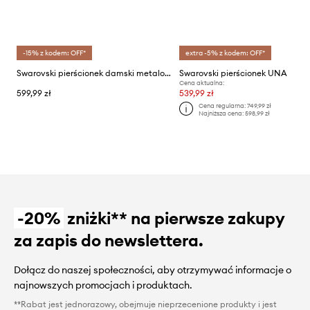
-15% z kodem: OFF*
extra -5% z kodem: OFF*
Swarovski pierścionek damski metalowy z kryształem Swarovskiego Ariana Grande x Swarovski
Swarovski pierścionek UNA
Cena aktualna:
599,99 zł
539,99 zł
Cena regularna:
749,99 zł
Najniższa cena:
598,99 zł
-20%
zniżki** na pierwsze zakupy
za zapis do newslettera.
Dołącz do naszej społeczności, aby otrzymywać informacje o
najnowszych promocjach i produktach.
**Rabat jest jednorazowy, obejmuje nieprzecenione produkty i jest