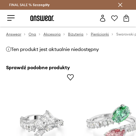
FINAL SALE %
Szczegóły
Oszczędzaj z Answear Club >
Answear
Ona
Akcesoria
Biżuteria
Pierścionki
Swarovski 
Ten produkt jest aktualnie niedostępny
Sprawdź podobne produkty