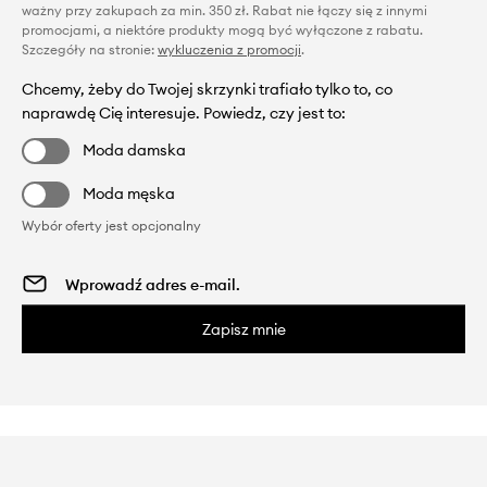
ważny przy zakupach za min. 350 zł. Rabat nie łączy się z innymi
promocjami, a niektóre produkty mogą być wyłączone z rabatu.
Szczegóły na stronie:
wykluczenia z promocji
.
Chcemy, żeby do Twojej skrzynki trafiało tylko to, co
naprawdę Cię interesuje. Powiedz, czy jest to:
Moda damska
Moda męska
Wybór oferty jest opcjonalny
Zapisz mnie