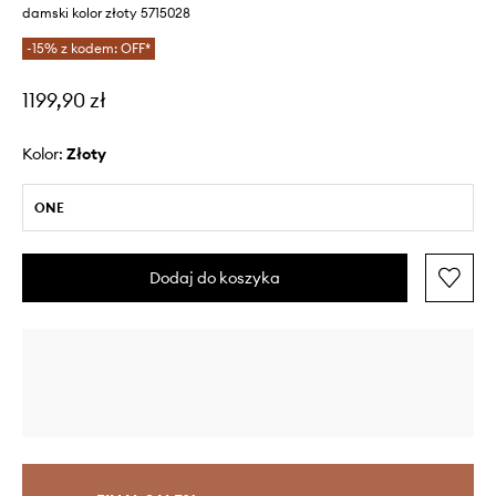
damski kolor złoty 5715028
-15% z kodem: OFF*
1199,90 zł
Kolor:
złoty
ONE
Dodaj do koszyka