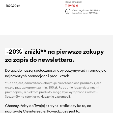
Cena aktualna:
1899,90 zł
1149,90 zł
Cena regularna:
1499,90 zł
Najniższa cena:
1279,90 zł
-20%
zniżki** na pierwsze zakupy
za zapis do newslettera.
Dołącz do naszej społeczności, aby otrzymywać informacje o
najnowszych promocjach i produktach.
**Rabat jest jednorazowy, obejmuje nieprzecenione produkty i jest
ważny przy zakupach za min. 350 zł. Rabat nie łączy się z innymi
promocjami, a niektóre produkty mogą być wyłączone z rabatu.
Szczegóły na stronie:
wykluczenia z promocji
.
Chcemy, żeby do Twojej skrzynki trafiało tylko to, co
naprawdę Cię interesuje. Powiedz, czy jest to: