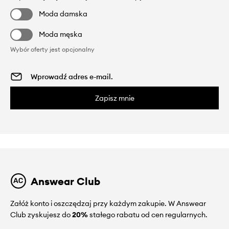
Moda damska
Moda męska
Wybór oferty jest opcjonalny
Zapisz mnie
Answear Club
Załóż konto i oszczędzaj przy każdym zakupie. W Answear
Club zyskujesz do
20%
stałego rabatu od cen regularnych.