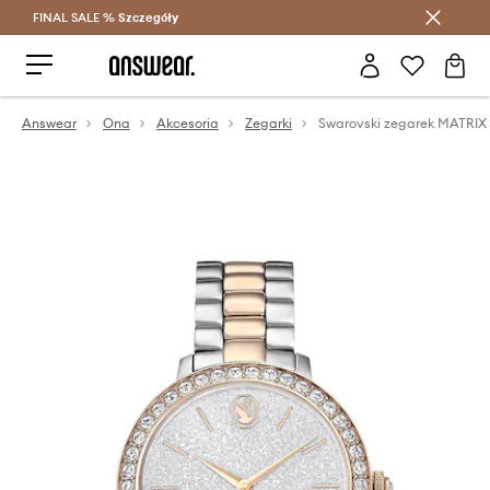
FINAL SALE %
Szczegóły
Oszczędzaj z Answear Club >
Answear
Ona
Akcesoria
Zegarki
Swarovski zegarek MATRIX