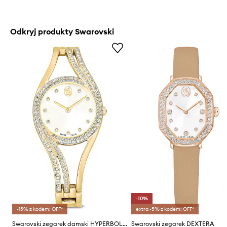
Odkryj produkty Swarovski
-10%
-15% z kodem: OFF*
extra -5% z kodem: OFF*
Swarovski zegarek damski HYPERBOLA
Swarovski zegarek DEXTERA