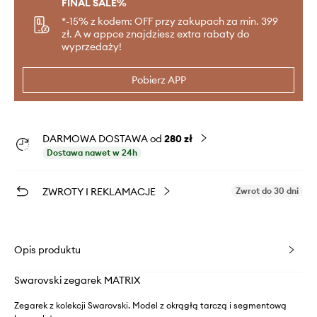
FINAL SALE%
*-15% z kodem: OFF przy zakupach za min. 399
zł. A w appce znajdziesz extra rabaty do
wyprzedaży!
Pobierz APP
DARMOWA DOSTAWA od
280 zł
Dostawa nawet w 24h
ZWROTY I REKLAMACJE
Zwrot do 30 dni
Opis produktu
Swarovski zegarek MATRIX
Zegarek z kolekcji Swarovski. Model z okrągłą tarczą i segmentową