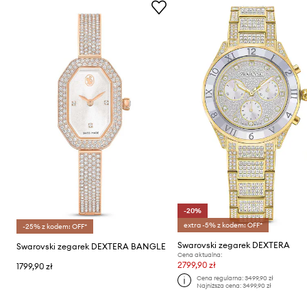
-20%
extra -5% z kodem: OFF*
-25% z kodem: OFF*
Swarovski zegarek DEXTERA
Swarovski zegarek DEXTERA BANGLE
Cena aktualna:
2799,90 zł
1799,90 zł
Cena regularna:
3499,90 zł
Najniższa cena:
3499,90 zł