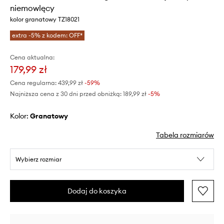
niemowlęcy
kolor granatowy TZ18021
extra -5% z kodem: OFF*
Cena aktualna:
179,99 zł
Cena regularna:
439,99 zł
-59%
Najniższa cena z 30 dni przed obniżką:
189,99 zł
 -5%
Kolor:
granatowy
Tabela rozmiarów
Wybierz rozmiar
Dodaj do koszyka