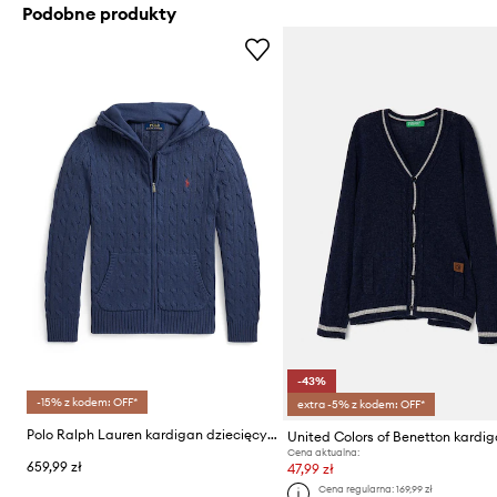
Podobne produkty
-43%
-15% z kodem: OFF*
extra -5% z kodem: OFF*
Polo Ralph Lauren kardigan dziecięcy bawełniany
Cena aktualna:
659,99 zł
47,99 zł
Cena regularna:
169,99 zł