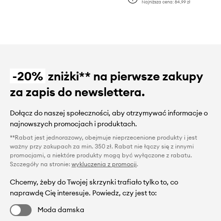
Najniższa cena:
84,99 zł
-20%
zniżki** na pierwsze zakupy
za zapis do newslettera.
Dołącz do naszej społeczności, aby otrzymywać informacje o
najnowszych promocjach i produktach.
**Rabat jest jednorazowy, obejmuje nieprzecenione produkty i jest
ważny przy zakupach za min. 350 zł. Rabat nie łączy się z innymi
promocjami, a niektóre produkty mogą być wyłączone z rabatu.
Szczegóły na stronie:
wykluczenia z promocji
.
Chcemy, żeby do Twojej skrzynki trafiało tylko to, co
naprawdę Cię interesuje. Powiedz, czy jest to:
Moda damska