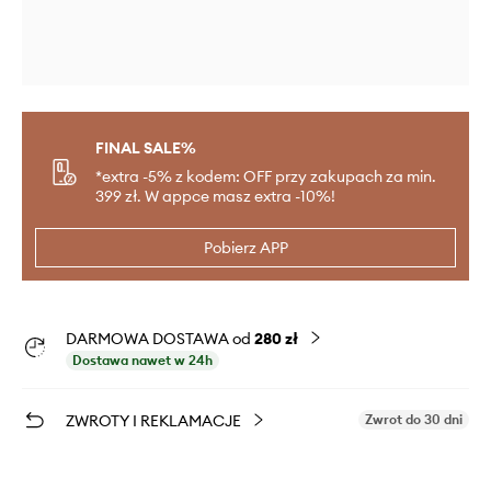
FINAL SALE%
*extra -5% z kodem: OFF przy zakupach za min.
399 zł. W appce masz extra -10%!
Pobierz APP
DARMOWA DOSTAWA od
280 zł
Dostawa nawet w 24h
ZWROTY I REKLAMACJE
Zwrot do 30 dni