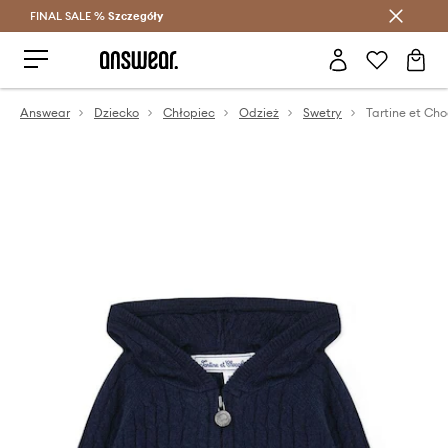
FINAL SALE %
Szczegóły
Oszczędzaj z Answear Club >
Answear
Dziecko
Chłopiec
Odzież
Swetry