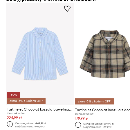
-50%
extra -5% z kodem: OFF*
extra -5% z kodem: OFF*
Tartine et Chocolat koszula bawełniana dziecięca
Cena aktualna:
Cena aktualna:
224,99 zł
179,99 zł
Cena regularna:
449,99 zł
Cena regularna:
399,99 zł
Najniższa cena:
449,99 zł
Najniższa cena:
189,99 zł