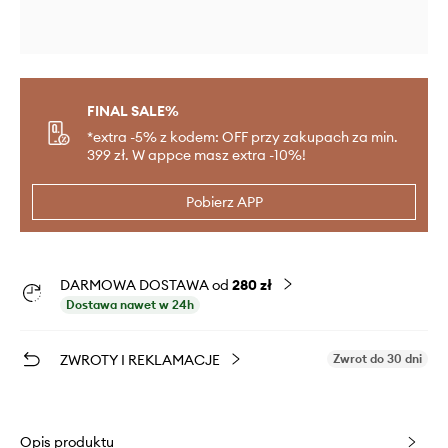
FINAL SALE%
*extra -5% z kodem: OFF przy zakupach za min.
399 zł. W appce masz extra -10%!
Pobierz APP
DARMOWA DOSTAWA od
280 zł
Dostawa nawet w 24h
ZWROTY I REKLAMACJE
Zwrot do 30 dni
Opis produktu