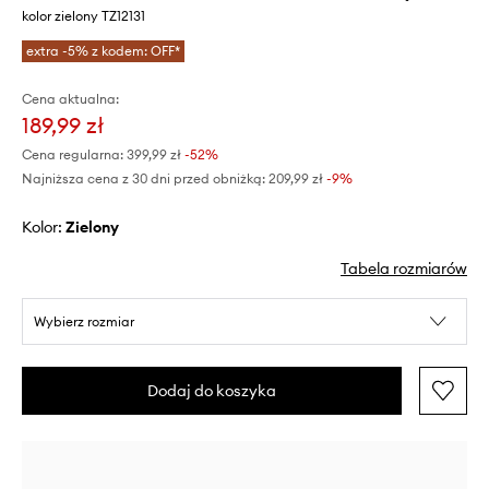
kolor zielony TZ12131
extra -5% z kodem: OFF*
Cena aktualna:
189,99 zł
Cena regularna:
399,99 zł
-52%
Najniższa cena z 30 dni przed obniżką:
209,99 zł
 -9%
Kolor:
zielony
Tabela rozmiarów
Wybierz rozmiar
Dodaj do koszyka