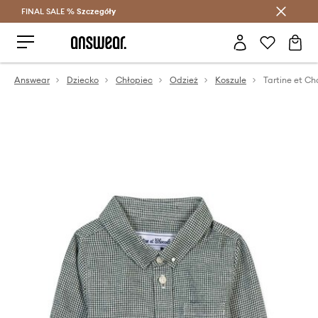
FINAL SALE %
Szczegóły
Oszczędzaj z Answear Club >
Answear
Dziecko
Chłopiec
Odzież
Koszule