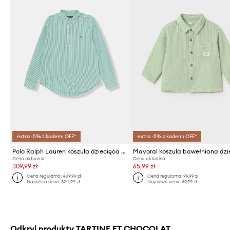
extra -5% z kodem: OFF*
extra -5% z kodem: OFF*
Polo Ralph Lauren koszula dziecięca bawełniana
Cena aktualna:
Cena aktualna:
309,99 zł
65,99 zł
Cena regularna:
469,99 zł
Cena regularna:
99,99 zł
Najniższa cena:
324,99 zł
Najniższa cena:
69,99 zł
Odkryj produkty TARTINE ET CHOCOLAT