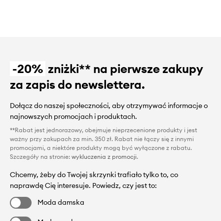
-20%
zniżki** na pierwsze zakupy
za zapis do newslettera.
Dołącz do naszej społeczności, aby otrzymywać informacje o
najnowszych promocjach i produktach.
**Rabat jest jednorazowy, obejmuje nieprzecenione produkty i jest
ważny przy zakupach za min. 350 zł. Rabat nie łączy się z innymi
promocjami, a niektóre produkty mogą być wyłączone z rabatu.
Szczegóły na stronie:
wykluczenia z promocji
.
Chcemy, żeby do Twojej skrzynki trafiało tylko to, co
naprawdę Cię interesuje. Powiedz, czy jest to:
Moda damska