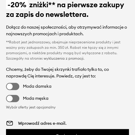
-20%
zniżki** na pierwsze zakupy
za zapis do newslettera.
Dołącz do naszej społeczności, aby otrzymywać informacje o
najnowszych promocjach i produktach.
**Rabat jest jednorazowy, obejmuje nieprzecenione produkty i jest
ważny przy zakupach za min. 350 zł. Rabat nie łączy się z innymi
promocjami, a niektóre produkty mogą być wyłączone z rabatu.
Szczegóły na stronie:
wykluczenia z promocji
.
Chcemy, żeby do Twojej skrzynki trafiało tylko to, co
naprawdę Cię interesuje. Powiedz, czy jest to:
Moda damska
Moda męska
Wybór oferty jest opcjonalny