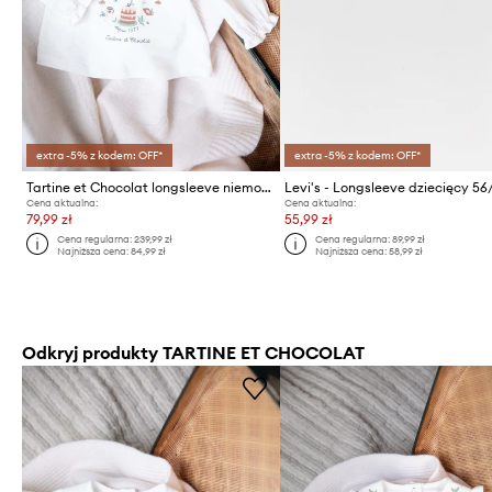
extra -5% z kodem: OFF*
extra -5% z kodem: OFF*
Tartine et Chocolat longsleeve niemowlęcy
Cena aktualna:
Cena aktualna:
79,99 zł
55,99 zł
Cena regularna:
239,99 zł
Cena regularna:
89,99 zł
Najniższa cena:
84,99 zł
Najniższa cena:
58,99 zł
Odkryj produkty TARTINE ET CHOCOLAT