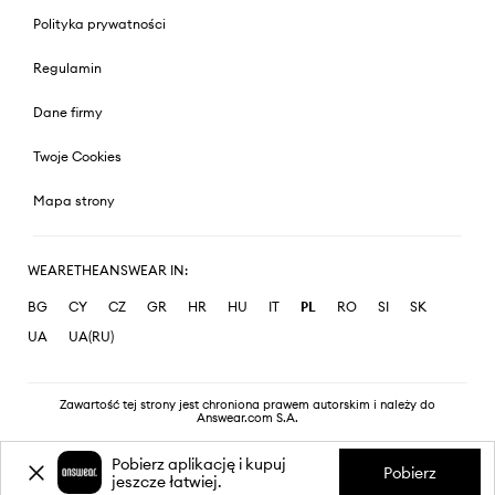
Polityka prywatności
Regulamin
Dane firmy
Twoje Cookies
Mapa strony
WEARETHEANSWEAR IN:
BG
CY
CZ
GR
HR
HU
IT
PL
RO
SI
SK
UA
UA(RU)
Zawartość tej strony jest chroniona prawem autorskim i należy do
Answear.com S.A.
Pobierz aplikację i kupuj
Pobierz
jeszcze łatwiej.