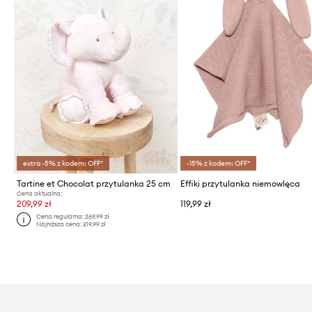
extra -5% z kodem: OFF*
-15% z kodem: OFF*
Tartine et Chocolat przytulanka 25 cm
Effiki przytulanka niemowlęca
Cena aktualna:
209,99 zł
119,99 zł
Cena regularna:
269,99 zł
Najniższa cena:
219,99 zł