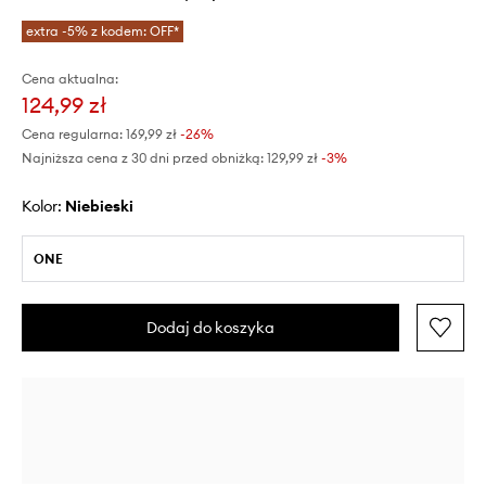
extra -5% z kodem: OFF*
Cena aktualna:
124,99 zł
Cena regularna:
169,99 zł
-26%
Najniższa cena z 30 dni przed obniżką:
129,99 zł
 -3%
Kolor:
niebieski
ONE
Dodaj do koszyka