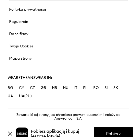
Polityka prywatności
Regulamin
Dane firmy
Twoje Cookies
Mapa strony
WEARETHEANSWEAR IN:
BG
CY
CZ
GR
HR
HU
IT
PL
RO
SI
SK
UA
UA(RU)
Zawartość tej strony jest chroniona prawem autorskim i należy do
Answear.com S.A.
Pobierz aplikację i kupuj
Pobierz
jeszcze łatwiej.