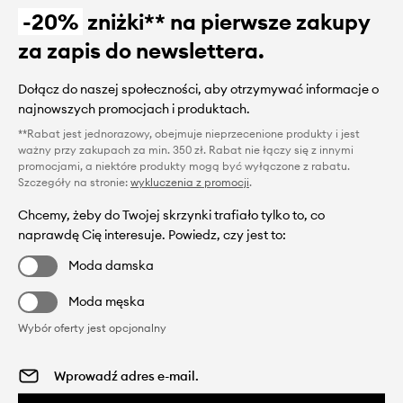
-20%
zniżki** na pierwsze zakupy
za zapis do newslettera.
Dołącz do naszej społeczności, aby otrzymywać informacje o
najnowszych promocjach i produktach.
**Rabat jest jednorazowy, obejmuje nieprzecenione produkty i jest
ważny przy zakupach za min. 350 zł. Rabat nie łączy się z innymi
promocjami, a niektóre produkty mogą być wyłączone z rabatu.
Szczegóły na stronie:
wykluczenia z promocji
.
Chcemy, żeby do Twojej skrzynki trafiało tylko to, co
naprawdę Cię interesuje. Powiedz, czy jest to:
Moda damska
Moda męska
Wybór oferty jest opcjonalny