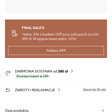
FINAL SALE%
*extra -5% z kodem: OFF przy zakupach za min.
399 zł. W appce masz extra -10%!
Pobierz APP
DARMOWA DOSTAWA od
280 zł
Dostawa nawet w 24h
ZWROTY I REKLAMACJE
Zwrot do 30 dni
Opis produktu