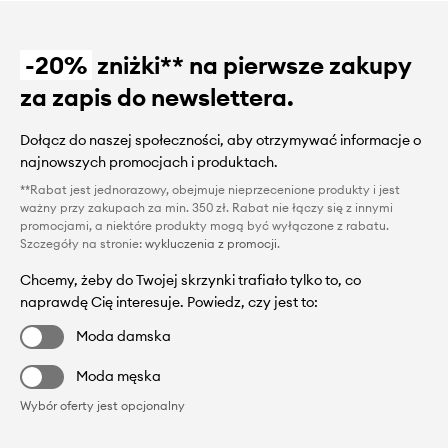
-20%
zniżki** na pierwsze zakupy
za zapis do newslettera.
Dołącz do naszej społeczności, aby otrzymywać informacje o
najnowszych promocjach i produktach.
**Rabat jest jednorazowy, obejmuje nieprzecenione produkty i jest
ważny przy zakupach za min. 350 zł. Rabat nie łączy się z innymi
promocjami, a niektóre produkty mogą być wyłączone z rabatu.
Szczegóły na stronie:
wykluczenia z promocji
.
Chcemy, żeby do Twojej skrzynki trafiało tylko to, co
naprawdę Cię interesuje. Powiedz, czy jest to:
Moda damska
Moda męska
Wybór oferty jest opcjonalny