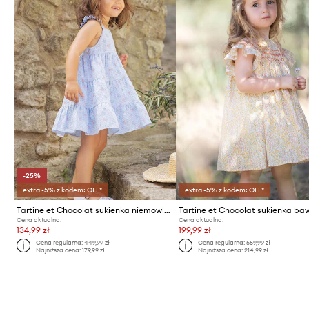
-25%
extra -5% z kodem: OFF*
extra -5% z kodem: OFF*
Tartine et Chocolat sukienka niemowlęca
Cena aktualna:
Cena aktualna:
134,99 zł
199,99 zł
Cena regularna:
449,99 zł
Cena regularna:
559,99 zł
Najniższa cena:
179,99 zł
Najniższa cena:
214,99 zł