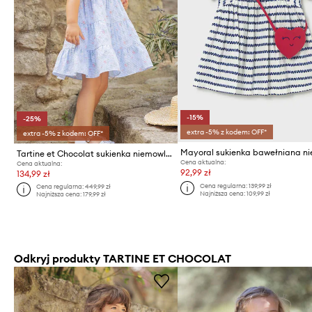
-15%
-25%
extra -5% z kodem: OFF*
extra -5% z kodem: OFF*
Tartine et Chocolat sukienka niemowlęca
Cena aktualna:
Cena aktualna:
92,99 zł
134,99 zł
Cena regularna:
139,99 zł
Cena regularna:
449,99 zł
Najniższa cena:
109,99 zł
Najniższa cena:
179,99 zł
Odkryj produkty TARTINE ET CHOCOLAT