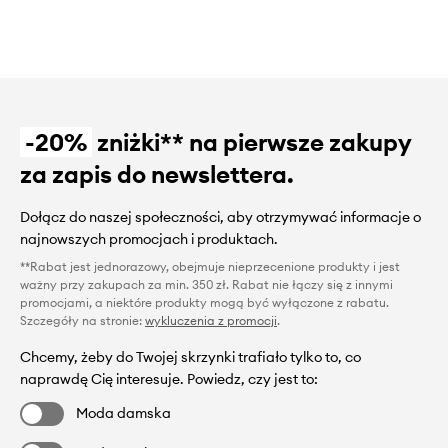
-20%
zniżki** na pierwsze zakupy
za zapis do newslettera.
Dołącz do naszej społeczności, aby otrzymywać informacje o
najnowszych promocjach i produktach.
**Rabat jest jednorazowy, obejmuje nieprzecenione produkty i jest
ważny przy zakupach za min. 350 zł. Rabat nie łączy się z innymi
promocjami, a niektóre produkty mogą być wyłączone z rabatu.
Szczegóły na stronie:
wykluczenia z promocji
.
Chcemy, żeby do Twojej skrzynki trafiało tylko to, co
naprawdę Cię interesuje. Powiedz, czy jest to:
Moda damska