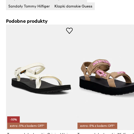
Sandały Tommy Hilfiger
Klapki damskie Guess
Podobne produkty
-10%
extra -5% z kodem: OFF*
extra -5% z kodem: OFF*