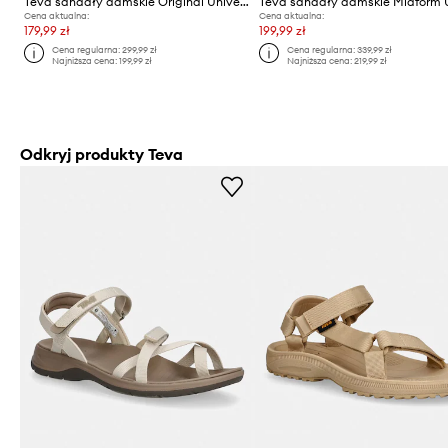
Teva sandały damskie Original Universal Slim
Cena aktualna:
Cena aktualna:
179,99 zł
199,99 zł
Cena regularna:
299,99 zł
Cena regularna:
339,99 zł
Najniższa cena:
199,99 zł
Najniższa cena:
219,99 zł
Odkryj produkty Teva