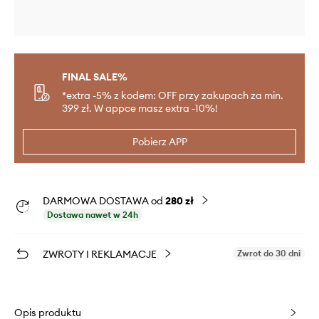
FINAL SALE%
*extra -5% z kodem: OFF przy zakupach za min.
399 zł. W appce masz extra -10%!
Pobierz APP
DARMOWA DOSTAWA od
280 zł
Dostawa nawet w 24h
ZWROTY I REKLAMACJE
Zwrot do 30 dni
Opis produktu