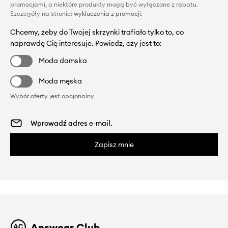
promocjami, a niektóre produkty mogą być wyłączone z rabatu.
Szczegóły na stronie:
wykluczenia z promocji
.
Chcemy, żeby do Twojej skrzynki trafiało tylko to, co
naprawdę Cię interesuje. Powiedz, czy jest to:
Moda damska
Moda męska
Wybór oferty jest opcjonalny
Zapisz mnie
Answear Club