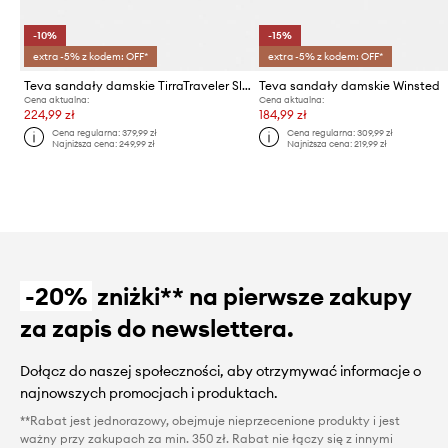
-10%
-15%
extra -5% z kodem: OFF*
extra -5% z kodem: OFF*
Teva sandały damskie TirraTraveler Slingback
Teva sandały damskie Winsted
Cena aktualna:
Cena aktualna:
224,99 zł
184,99 zł
Cena regularna:
379,99 zł
Cena regularna:
309,99 zł
Najniższa cena:
249,99 zł
Najniższa cena:
219,99 zł
-20%
zniżki** na pierwsze zakupy
za zapis do newslettera.
Dołącz do naszej społeczności, aby otrzymywać informacje o
najnowszych promocjach i produktach.
**Rabat jest jednorazowy, obejmuje nieprzecenione produkty i jest
ważny przy zakupach za min. 350 zł. Rabat nie łączy się z innymi