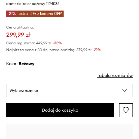
damskie kolor beżowy 1124035
-21%
extra -5% z kodem: OFF*
Cena aktualna:
299,99 zł
Cena regularna:
449,99 zł
-33%
Najniższa cena z 30 dni przed obniżką:
379,99 zł
 -21%
Kolor:
beżowy
Tabela rozmiarów
Wybierz rozmiar
Dodaj do koszyka