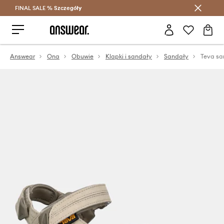
FINAL SALE %
Szczegóły
Oszczędzaj z Answear Club >
Answear
Ona
Obuwie
Klapki i sandały
Sandały
Teva san