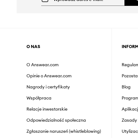
O NAS
INFOR
O Answear.com
Regulam
Opinie o Answear.com
Pozosta
Nagrody i certyfikaty
Blog
Współpraca
Program
Relacje inwestorskie
Aplika
Odpowiedzialność społeczna
Zasady 
Zgłaszanie naruszeń (whistleblowing)
Utyliza