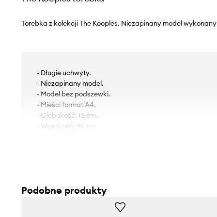
Torebka z kolekcji The Kooples. Niezapinany model wykonany 
- Długie uchwyty.
- Niezapinany model.
- Model bez podszewki.
- Mieści format A4.
- Głębokość: 12 cm.
- Wysokość: 45 cm.
- Szerokość u podstawy: 50 cm.
Podobne produkty