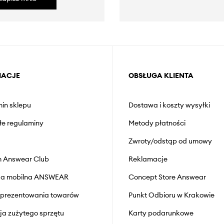
MACJE
OBSŁUGA KLIENTA
in sklepu
Dostawa i koszty wysyłki
łe regulaminy
Metody płatności
Zwroty/odstąp od umowy
 Answear Club
Reklamacje
cja mobilna ANSWEAR
Concept Store Answear
prezentowania towarów
Punkt Odbioru w Krakowie
cja zużytego sprzętu
Karty podarunkowe