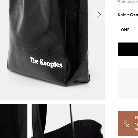
Najniższa c
Kolor:
cz
ONE
F
*
3