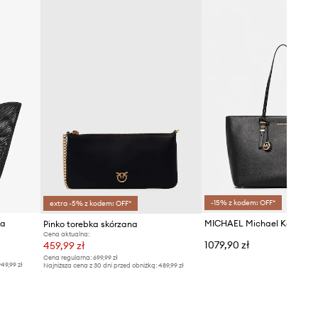
-15% z kodem: OFF*
extra -5% z kodem: OFF*
ka
Pinko torebka skórzana
Cena aktualna:
1079,90 zł
459,99 zł
Cena regularna:
699,99 zł
49,99 zł
Najniższa cena z 30 dni przed obniżką:
489,99 zł