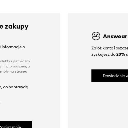
ze zakupy
Answear
 informacje o
Załóż konto i oszc
zyskujesz do
20%
s
dukty i jest ważny
nnymi promocjami, a
góły na stronie:
Dowiedz się w
to, co naprawdę
a
Zapisz mnie