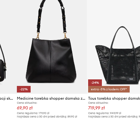
ID Produktu
-24%
-22%
extra -5% z kodem: OFF*
HUGO torebka damska z imitacji skóry Yorih_Hobo
Medicine torebka shopper damska z imitacji skóry
Tous torebka shopper dams
Cena aktualna:
Cena aktualna:
69,90 zł
719,99 zł
Cena regularna:
179,90 zł
Cena regularna:
949,99 zł
Najniższa cena z 30 dni przed obniżką:
89,90 zł
Najniższa cena z 30 dni przed obniżką:
9