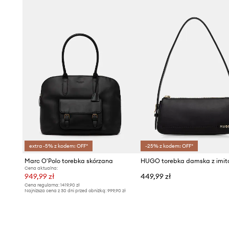
extra -5% z kodem: OFF*
-25% z kodem: OFF*
Marc O'Polo torebka skórzana
Cena aktualna:
949,99 zł
449,99 zł
Cena regularna:
1419,90 zł
Najniższa cena z 30 dni przed obniżką:
999,90 zł