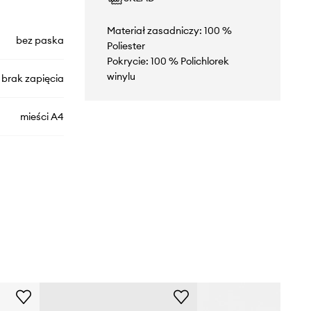
Materiał zasadniczy: 100 %
bez paska
Poliester
Pokrycie: 100 % Polichlorek
winylu
brak zapięcia
mieści A4
AFSA29013K
czarny
The Kooples