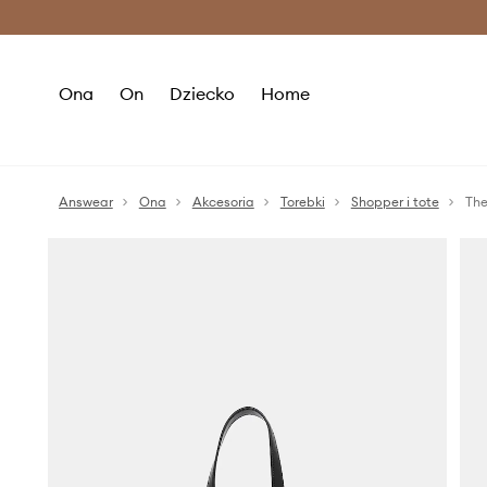
Premium Fashion Benefits >
O
Ona
On
Dziecko
Home
Answear
Ona
Akcesoria
Torebki
Shopper i tote
The