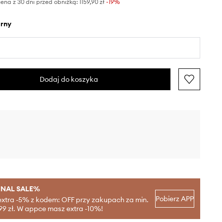
ena z 30 dni przed obniżką:
1159,90 zł
 -19%
arny
Dodaj do koszyka
INAL SALE%
Pobierz APP
extra -5% z kodem: OFF przy zakupach za min.
99 zł. W appce masz extra -10%!