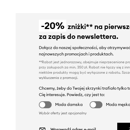
-20%
zniżki** na pierws
za zapis do newslettera.
Dołącz do naszej społeczności, aby otrzymywać
najnowszych promocjach i produktach.
**Rabat jest jednorazowy, obejmuje nieprzecenione pro
przy zakupach za min. 350 zł. Rabat nie łączy się z i
niektóre produkty mogą być wyłączone z rabatu. Szcze
wykluczenia z promocji
.
Chcemy, żeby do Twojej skrzynki trafiało tylko 
Cię interesuje. Powiedz, czy jest to:
Moda damska
Moda męsk
Wybór oferty jest opcjonalny