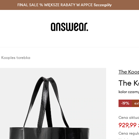
szczędzaj z Answear Club >
FINAL SALE % WIĘKSZE RABATY W APPCE
Dostawa nawet w 24h >
Szczegóły
News
 Kooples torebka
The Koo
The K
kolor czar
-19%
ex
Cena aktua
929,99 
Cena regul