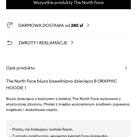
Wszystkie produkty The North Face
DARMOWA DOSTAWA od
280 zł
ZWROTY I REKLAMACJE
Opis produktu
The North Face bluza bawełniana dziecięca B GRAPHIC
HOODIE 1
Bluza dziecięca z kapturem z kolekcji The North Face wykonana z
elastycznej dzianiny. Model z miękko wyściełanym środkiem zapewnia
miękkość i dodatkowe ciepło.
- Prosty, nie blokujący ruchów fason.
- Z przodu praktyczna, wsuwana kieszeń typu kangurka.