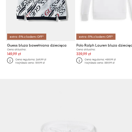
extra -5% z kodem: OFF*
extra -5% z kodem: OFF*
Guess bluza bawełniana dziecięca
Polo Ralph Lauren bluza dziecię
Cena aktualna:
Cena aktualna:
149,99 zł
339,99 zł
Cena regularna:
269,99 zł
Cena regularna:
489,99 zł
Najniższa cena:
159,99 zł
Najniższa cena:
359,99 zł