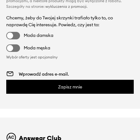
promocjami, a niektóre produkty mogą być wyłączone z rabatu.
Szczegóły na stronie:
wykluczenia z promocji
.
Chcemy, żeby do Twojej skrzynki trafiało tylko to, co
naprawdę Cię interesuje. Powiedz, czy jest to:
Moda damska
Moda męska
Wybór oferty jest opcjonalny
Zapisz mnie
Answear Club