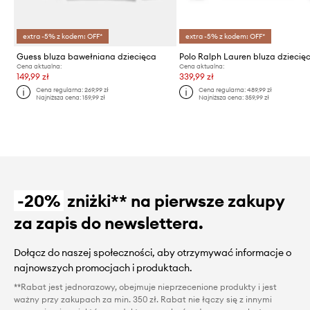
extra -5% z kodem: OFF*
extra -5% z kodem: OFF*
Guess bluza bawełniana dziecięca
Polo Ralph Lauren bluza dziecię
Cena aktualna:
Cena aktualna:
149,99 zł
339,99 zł
Cena regularna:
269,99 zł
Cena regularna:
489,99 zł
Najniższa cena:
159,99 zł
Najniższa cena:
359,99 zł
-20%
zniżki** na pierwsze zakupy
za zapis do newslettera.
Dołącz do naszej społeczności, aby otrzymywać informacje o
najnowszych promocjach i produktach.
**Rabat jest jednorazowy, obejmuje nieprzecenione produkty i jest
ważny przy zakupach za min. 350 zł. Rabat nie łączy się z innymi