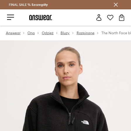
FINAL SALE %
Szczegóły
Oszczędzaj z Answear Club >
Answear
Ona
Odzież
Bluzy
Rozpinane