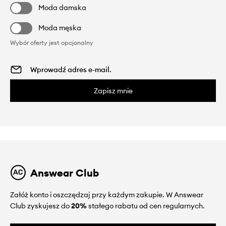
Moda damska
Moda męska
Wybór oferty jest opcjonalny
Zapisz mnie
Answear Club
Załóż konto i oszczędzaj przy każdym zakupie. W Answear
Club zyskujesz do
20%
stałego rabatu od cen regularnych.