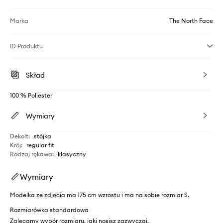
Marka
The North Face
ID Produktu
Skład
100 % Poliester
Wymiary
Dekolt
:
stójka
Krój
:
regular fit
Rodzaj rękawa
:
klasyczny
Wymiary
Modelka ze zdjęcia ma 175 cm wzrostu i ma na sobie rozmiar S.
Rozmiarówka standardowa
Zalecamy wybór rozmiaru, jaki nosisz zazwyczaj.