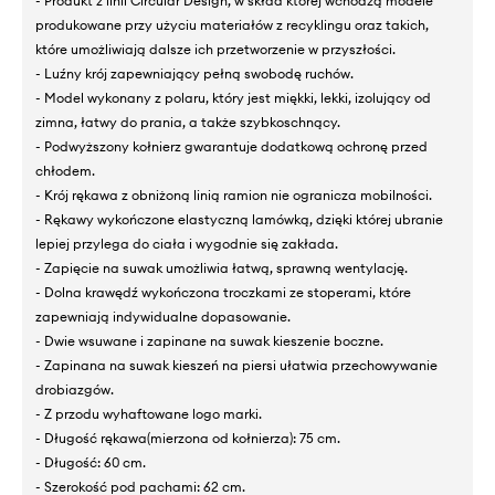
- Produkt z linii Circular Design, w skład której wchodzą modele
produkowane przy użyciu materiałów z recyklingu oraz takich,
które umożliwiają dalsze ich przetworzenie w przyszłości.
- Luźny krój zapewniający pełną swobodę ruchów.
- Model wykonany z polaru, który jest miękki, lekki, izolujący od
zimna, łatwy do prania, a także szybkoschnący.
- Podwyższony kołnierz gwarantuje dodatkową ochronę przed
chłodem.
- Krój rękawa z obniżoną linią ramion nie ogranicza mobilności.
- Rękawy wykończone elastyczną lamówką, dzięki której ubranie
lepiej przylega do ciała i wygodnie się zakłada.
- Zapięcie na suwak umożliwia łatwą, sprawną wentylację.
- Dolna krawędź wykończona troczkami ze stoperami, które
zapewniają indywidualne dopasowanie.
- Dwie wsuwane i zapinane na suwak kieszenie boczne.
- Zapinana na suwak kieszeń na piersi ułatwia przechowywanie
drobiazgów.
- Z przodu wyhaftowane logo marki.
- Długość rękawa(mierzona od kołnierza): 75 cm.
- Długość: 60 cm.
- Szerokość pod pachami: 62 cm.