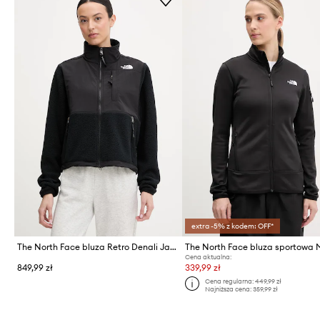
extra -5% z kodem: OFF*
The North Face bluza Retro Denali Jacket
Cena aktualna:
849,99 zł
339,99 zł
Cena regularna:
449,99 zł
Najniższa cena:
359,99 zł