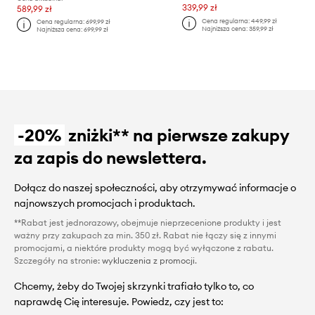
339,99 zł
589,99 zł
Cena regularna:
449,99 zł
Cena regularna:
699,99 zł
Najniższa cena:
359,99 zł
Najniższa cena:
699,99 zł
-20%
zniżki** na pierwsze zakupy
za zapis do newslettera.
Dołącz do naszej społeczności, aby otrzymywać informacje o
najnowszych promocjach i produktach.
**Rabat jest jednorazowy, obejmuje nieprzecenione produkty i jest
ważny przy zakupach za min. 350 zł. Rabat nie łączy się z innymi
promocjami, a niektóre produkty mogą być wyłączone z rabatu.
Szczegóły na stronie:
wykluczenia z promocji
.
Chcemy, żeby do Twojej skrzynki trafiało tylko to, co
naprawdę Cię interesuje. Powiedz, czy jest to: