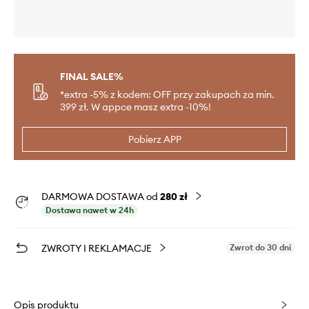
FINAL SALE%
*extra -5% z kodem: OFF przy zakupach za min.
399 zł. W appce masz extra -10%!
Pobierz APP
DARMOWA DOSTAWA od
280 zł
Dostawa nawet w 24h
ZWROTY I REKLAMACJE
Zwrot do 30 dni
Opis produktu