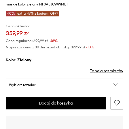
męskie kolor zielony NF0A5JCWWMB1
-10%
extra -5% z kodem: OFF*
Cena aktualna:
359,99 zł
Cena regularna:
699,99 zł
-48%
Najniższa cena z 30 dni przed obniżką:
399,99 zł
 -10%
Kolor:
zielony
Tabela rozmiarów
Wybierz rozmiar
Dodaj do koszyka