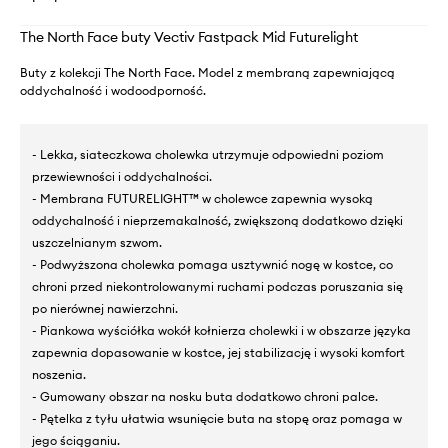
The North Face buty Vectiv Fastpack Mid Futurelight
Buty z kolekcji The North Face. Model z membraną zapewniającą
oddychalność i wodoodporność.
- Lekka, siateczkowa cholewka utrzymuje odpowiedni poziom
przewiewności i oddychalności.
- Membrana FUTURELIGHT™ w cholewce zapewnia wysoką
oddychalność i nieprzemakalność, zwiększoną dodatkowo dzięki
uszczelnianym szwom.
- Podwyższona cholewka pomaga usztywnić nogę w kostce, co
chroni przed niekontrolowanymi ruchami podczas poruszania się
po nierównej nawierzchni.
- Piankowa wyściółka wokół kołnierza cholewki i w obszarze języka
zapewnia dopasowanie w kostce, jej stabilizację i wysoki komfort
noszenia.
- Gumowany obszar na nosku buta dodatkowo chroni palce.
- Pętelka z tyłu ułatwia wsunięcie buta na stopę oraz pomaga w
jego ściąganiu.