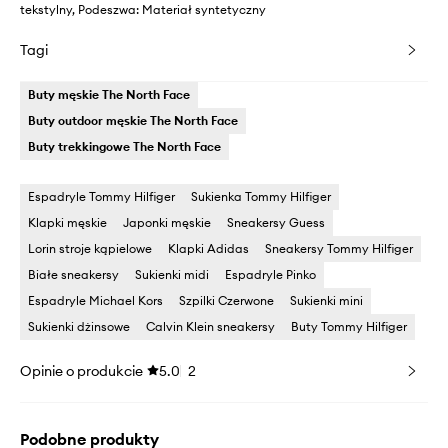
tekstylny, Podeszwa: Materiał syntetyczny
Tagi
Buty męskie The North Face
Buty outdoor męskie The North Face
Buty trekkingowe The North Face
Espadryle Tommy Hilfiger
Sukienka Tommy Hilfiger
Klapki męskie
Japonki męskie
Sneakersy Guess
Lorin stroje kąpielowe
Klapki Adidas
Sneakersy Tommy Hilfiger
Białe sneakersy
Sukienki midi
Espadryle Pinko
Espadryle Michael Kors
Szpilki Czerwone
Sukienki mini
Sukienki dżinsowe
Calvin Klein sneakersy
Buty Tommy Hilfiger
Opinie o produkcie
5.0
2
Podobne produkty