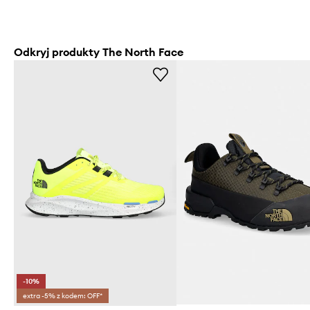
Odkryj produkty The North Face
-10%
extra -5% z kodem: OFF*