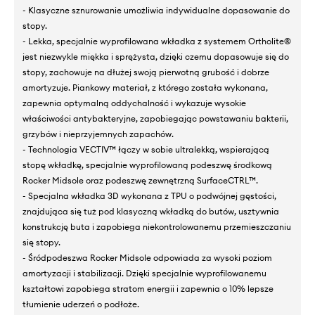
- Klasyczne sznurowanie umożliwia indywidualne dopasowanie do
stopy.
- Lekka, specjalnie wyprofilowana wkładka z systemem Ortholite®
jest niezwykle miękka i sprężysta, dzięki czemu dopasowuje się do
stopy, zachowuje na dłużej swoją pierwotną grubość i dobrze
amortyzuje. Piankowy materiał, z którego została wykonana,
zapewnia optymalną oddychalność i wykazuje wysokie
właściwości antybakteryjne, zapobiegając powstawaniu bakterii,
grzybów i nieprzyjemnych zapachów.
- Technologia VECTIV™ łączy w sobie ultralekką, wspierającą
stopę wkładkę, specjalnie wyprofilowaną podeszwę środkową
Rocker Midsole oraz podeszwę zewnętrzną SurfaceCTRL™.
- Specjalna wkładka 3D wykonana z TPU o podwójnej gęstości,
znajdująca się tuż pod klasyczną wkładką do butów, usztywnia
konstrukcję buta i zapobiega niekontrolowanemu przemieszczaniu
się stopy.
- Śródpodeszwa Rocker Midsole odpowiada za wysoki poziom
amortyzacji i stabilizacji. Dzięki specjalnie wyprofilowanemu
kształtowi zapobiega stratom energii i zapewnia o 10% lepsze
tłumienie uderzeń o podłoże.