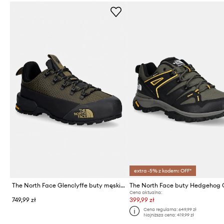
extra -5% z kodem: OFF*
The North Face Glenclyffe buty męskie
Cena aktualna:
749,99 zł
399,99 zł
Cena regularna:
649,99 zł
Najniższa cena:
419,99 zł