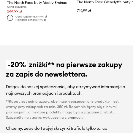
The North Face buty Vectiv Eminus
Cena aktualna:
749,99 zł
244,99 zł
Cena regularna:
549,99 zł
Najniższa cena:
274,99 zł
-20%
zniżki** na pierwsze zakupy
za zapis do newslettera.
Dołącz do naszej społeczności, aby otrzymywać informacje o
najnowszych promocjach i produktach.
**Rabat jest jednorazowy, obejmuje nieprzecenione produkty i jest
ważny przy zakupach za min. 350 zł. Rabat nie łączy się z innymi
promocjami, a niektóre produkty mogą być wyłączone z rabatu.
Szczegóły na stronie:
wykluczenia z promocji
.
Chcemy, żeby do Twojej skrzynki trafiało tylko to, co