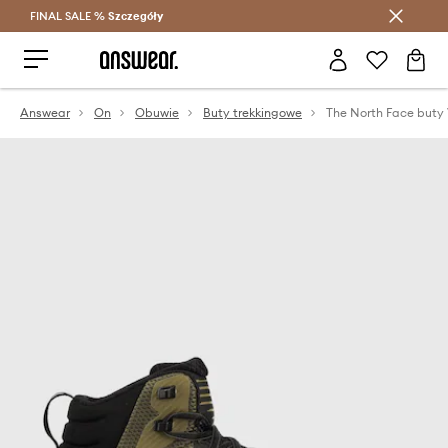
FINAL SALE %
Szczegóły
Oszczędzaj z Answear Club >
Answear
On
Obuwie
Buty trekkingowe