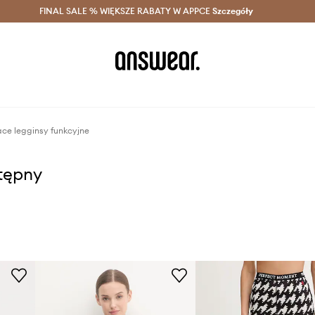
szczędzaj z Answear Club >
FINAL SALE % WIĘKSZE RABATY W APPCE
Dostawa nawet w 24h >
Szczegóły
News
ace legginsy funkcyjne
stępny