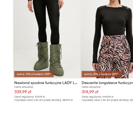
extra -5% z kodem: OFF*
extra -5% z kodem: OFF*
Newland spodnie funkcyjne LADY LEGGINGS
Cena aktualna:
Cena aktualna:
339,99 zł
314,99 zł
Cena regularna:
519,99 zł
Cena regularna:
449,99 zł
Najniższa cena z 30 dni przed obniżką:
359,99 zł
Najniższa cena z 30 dni przed obniżką:
32