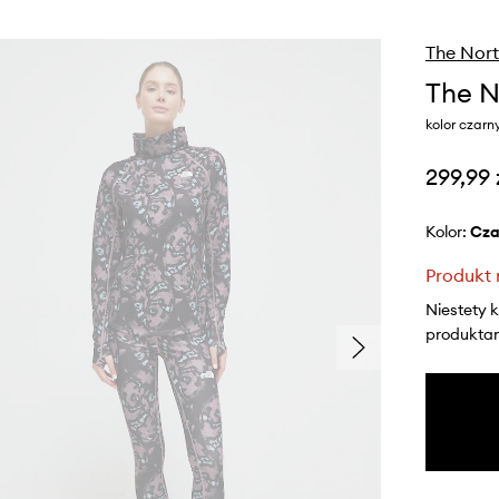
The Nort
The N
kolor czarn
299,99 
Kolor:
cz
Produkt 
Niestety 
produktami