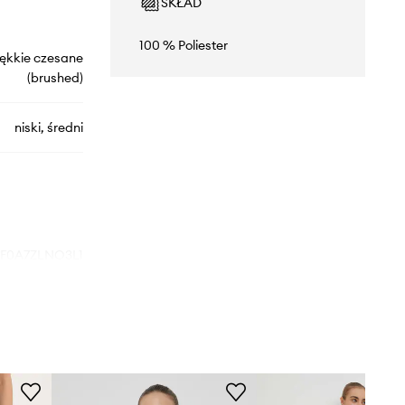
SKŁAD
100 % Poliester
ękkie czesane
(brushed)
niski, średni
F0A7ZLNO3L1
czarny
The North Face