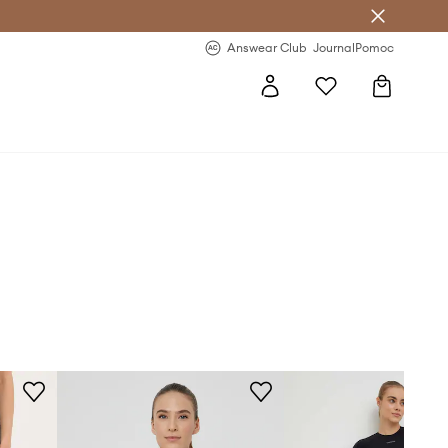
letter >
Regularne nowości >
Answear Club
Journal
Pomoc