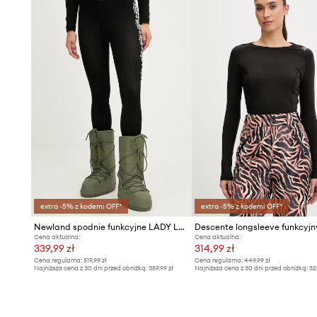
- Długość nogawki: 104 cm.
- Wymiary podane dla rozmiaru: S.
extra -5% z kodem: OFF*
extra -5% z kodem: OFF*
Newland spodnie funkcyjne LADY LEGGINGS
Cena aktualna:
Cena aktualna:
339,99 zł
314,99 zł
Cena regularna:
519,99 zł
Cena regularna:
449,99 zł
Najniższa cena z 30 dni przed obniżką:
359,99 zł
Najniższa cena z 30 dni przed obniżką:
32