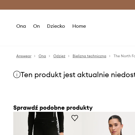
Premium Fashion Benefits >
O
Ona
On
Dziecko
Home
Answear
Ona
Odzież
Bielizna techniczna
The North F
Ten produkt jest aktualnie niedo
Sprawdź podobne produkty