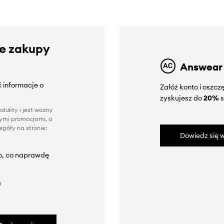
ze zakupy
Answear
 informacje o
Załóż konto i oszc
zyskujesz do
20%
s
dukty i jest ważny
nnymi promocjami, a
góły na stronie:
Dowiedz się w
to, co naprawdę
a