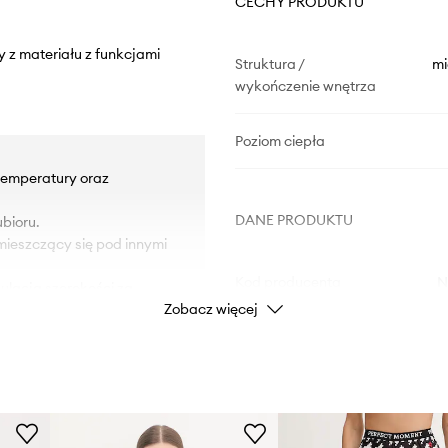
CECHY PRODUKTU
 z materiału z funkcjami
Struktura /
mi
wykończenie wnętrza
Poziom ciepła
temperatury oraz
DANE PRODUKTU
bioru.
mieszczący się pod innymi
Kod producenta
N
ulacja szerokości za
Zobacz więcej
 ruchu.
 mobilność.
Kolor
niami oraz zapewniają
i.
Marka
 i dodatkowe ciepło.
ID Produktu