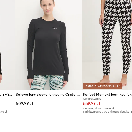
extra -5% z kodem: OFF*
Descente longsleeve funkcyjny BASE LAYER TOP
Salewa longsleeve funkcyjny Cristallo
Perfect Moment legginsy fun
Cena aktualna:
509,99 zł
569,99 zł
Cena regularna:
859,99 zł
9,99 zł
Najniższa cena z 30 dni przed obniżką:
5