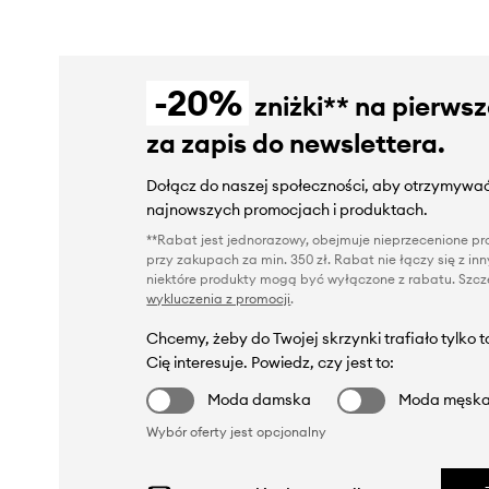
-20%
zniżki** na pierws
za zapis do newslettera.
Dołącz do naszej społeczności, aby otrzymywać
najnowszych promocjach i produktach.
**Rabat jest jednorazowy, obejmuje nieprzecenione pro
przy zakupach za min. 350 zł. Rabat nie łączy się z i
niektóre produkty mogą być wyłączone z rabatu. Szcze
wykluczenia z promocji
.
Chcemy, żeby do Twojej skrzynki trafiało tylko 
Cię interesuje. Powiedz, czy jest to:
Moda damska
Moda męsk
Wybór oferty jest opcjonalny