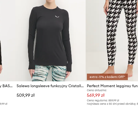
extra -5% z kodem: OFF*
Descente longsleeve funkcyjny BASE LAYER TOP
Salewa longsleeve funkcyjny Cristallo
Perfect Moment legginsy fun
Cena aktualna:
509,99 zł
569,99 zł
Cena regularna:
859,99 zł
9,99 zł
Najniższa cena z 30 dni przed obniżką:
5