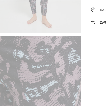
DA
ZWR