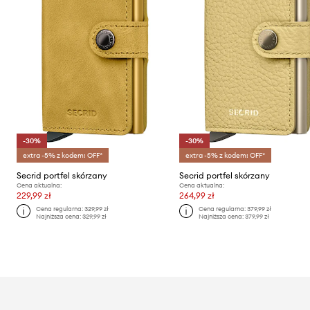
-30%
-30%
extra -5% z kodem: OFF*
extra -5% z kodem: OFF*
Secrid portfel skórzany
Secrid portfel skórzany
Cena aktualna:
Cena aktualna:
229,99 zł
264,99 zł
Cena regularna:
329,99 zł
Cena regularna:
379,99 zł
Najniższa cena:
329,99 zł
Najniższa cena:
379,99 zł