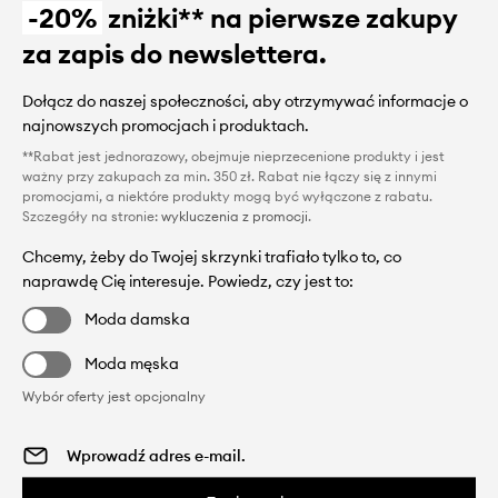
-20%
zniżki** na pierwsze zakupy
za zapis do newslettera.
Dołącz do naszej społeczności, aby otrzymywać informacje o
najnowszych promocjach i produktach.
**Rabat jest jednorazowy, obejmuje nieprzecenione produkty i jest
ważny przy zakupach za min. 350 zł. Rabat nie łączy się z innymi
promocjami, a niektóre produkty mogą być wyłączone z rabatu.
Szczegóły na stronie:
wykluczenia z promocji
.
Chcemy, żeby do Twojej skrzynki trafiało tylko to, co
naprawdę Cię interesuje. Powiedz, czy jest to:
Moda damska
Moda męska
Wybór oferty jest opcjonalny