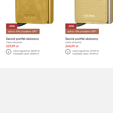
-30%
-30%
extra -5% z kodem: OFF*
extra -5% z kodem: OFF*
Secrid portfel skórzany
Secrid portfel skórzany
Cena aktualna:
Cena aktualna:
229,99 zł
264,99 zł
Cena regularna:
329,99 zł
Cena regularna:
379,99 zł
Najniższa cena:
329,99 zł
Najniższa cena:
379,99 zł