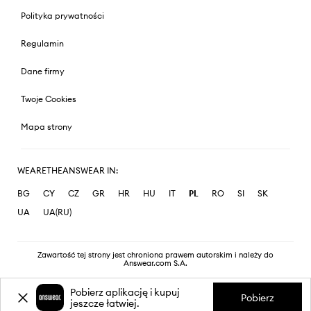
Polityka prywatności
Regulamin
Dane firmy
Twoje Cookies
Mapa strony
WEARETHEANSWEAR IN:
BG
CY
CZ
GR
HR
HU
IT
PL
RO
SI
SK
UA
UA(RU)
Zawartość tej strony jest chroniona prawem autorskim i należy do
Answear.com S.A.
Pobierz aplikację i kupuj
Pobierz
jeszcze łatwiej.