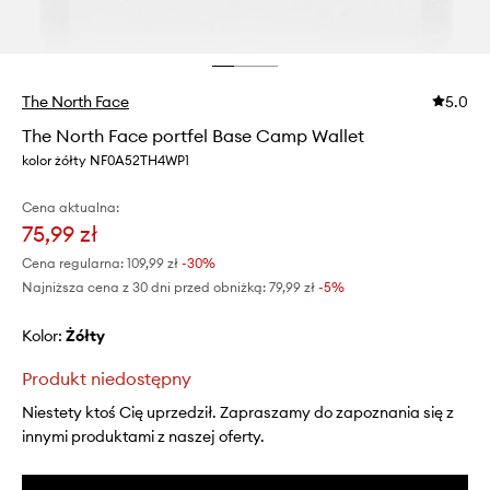
The North Face
5.0
The North Face portfel Base Camp Wallet
kolor żółty NF0A52TH4WP1
Cena aktualna:
75,99 zł
Cena regularna:
109,99 zł
-30%
Najniższa cena z 30 dni przed obniżką:
79,99 zł
 -5%
Kolor:
żółty
Produkt niedostępny
Niestety ktoś Cię uprzedził. Zapraszamy do zapoznania się z
innymi produktami z naszej oferty.