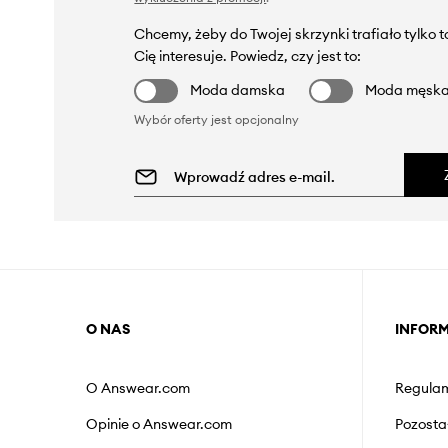
Chcemy, żeby do Twojej skrzynki trafiało tylko 
Cię interesuje. Powiedz, czy jest to:
Moda damska
Moda męsk
Wybór oferty jest opcjonalny
O NAS
INFOR
O Answear.com
Regulam
Opinie o Answear.com
Pozosta