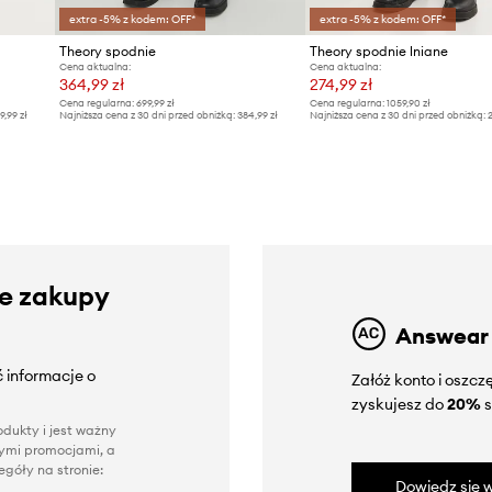
extra -5% z kodem: OFF*
extra -5% z kodem: OFF*
Theory spodnie
Theory spodnie lniane
Cena aktualna:
Cena aktualna:
364,99 zł
274,99 zł
Cena regularna:
699,99 zł
Cena regularna:
1059,90 zł
9,99 zł
Najniższa cena z 30 dni przed obniżką:
384,99 zł
Najniższa cena z 30 dni przed obniżką:
2
ze zakupy
Answear
 informacje o
Załóż konto i oszc
zyskujesz do
20%
s
dukty i jest ważny
nnymi promocjami, a
góły na stronie:
Dowiedz się w