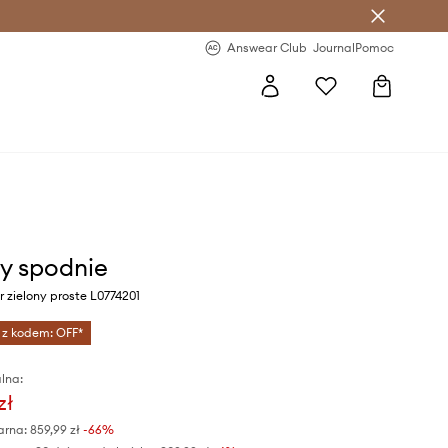
letter >
Regularne nowości >
Answear Club
Journal
Pomoc
y spodnie
r zielony proste L0774201
 z kodem: OFF*
lna:
zł
arna:
859,99 zł
-66%