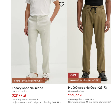
- Wymiary podane dla rozmiaru: M.
-10%
extra -5% z kodem: OFF*
extra -5% z kodem: OFF*
HUGO spodnie Getlin251F3
Theory spodnie lniane
Cena aktualna:
Cena aktualna:
359,99 zł
329,99 zł
Cena regularna:
629,99 zł
Cena regularna:
959,99 zł
Najniższa cena z 30 dni przed obniżką:
39
Najniższa cena z 30 dni przed obniżką:
344,99 zł