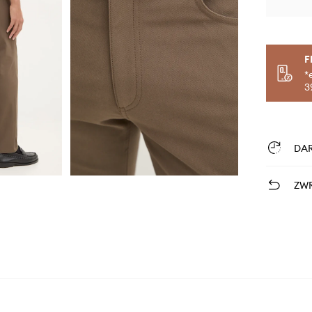
F
*
3
DA
ZWR