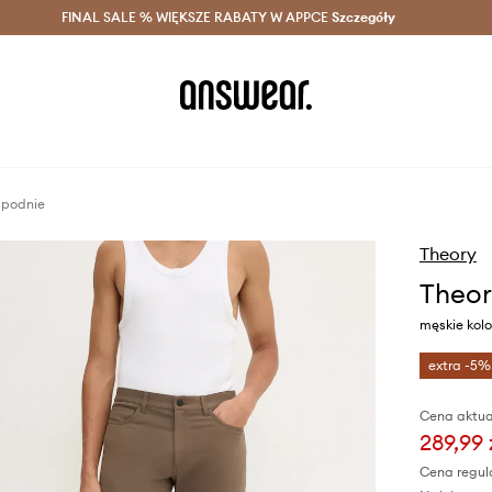
szczędzaj z Answear Club >
FINAL SALE % WIĘKSZE RABATY W APPCE
Dostawa nawet w 24h >
Szczegóły
News
spodnie
Theory
Theor
męskie kolo
extra -5%
Cena aktua
289,99 
Cena regul