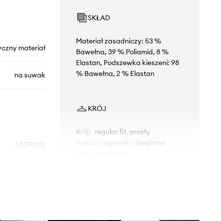
SKŁAD
Materiał zasadniczy: 53 %
yczny materiał
Bawełna, 39 % Poliamid, 8 %
Elastan, Podszewka kieszeni: 98
% Bawełna, 2 % Elastan
na suwak
KRÓJ
Krój
:
regular fit, prosty
Rodzaj nogawek
:
zwężane
L0774201
Stan
:
regularny
zielony
WYMIARY
Theory
Rozmiary prezentowane w sklepie
zostały przeliczone na standardową,