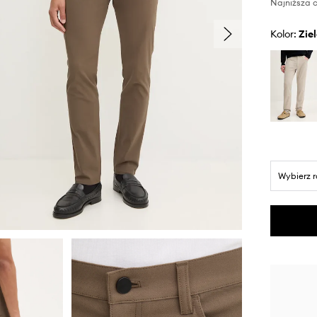
Najniższa c
Kolor:
zi
Wybierz 