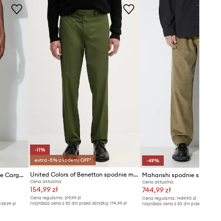
europejską tabelę rozmiarową. Na
metce dostarczonego produktu
znajduje się oryginalne oznaczenie
producenta.
Tabela rozmiarów
-11%
extra -5% z kodem: OFF*
-49%
United Colors of Benetton spodnie męskie bawełniane
Stan Ray spodnie bawełniane Cargo Pant
Cena aktualna:
Cena aktualna:
154,99 zł
744,99 zł
Cena regularna:
219,99 zł
Cena regularna:
1489,90 zł
Najniższa cena z 30 dni przed obniżką:
174,99 zł
39,99 zł
Najniższa cena z 30 dni przed obniżką