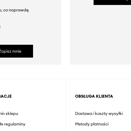
to, co naprawdę
a
Zapisz mnie
MACJE
OBSŁUGA KLIENTA
in sklepu
Dostawa i koszty wysyłki
łe regulaminy
Metody płatności