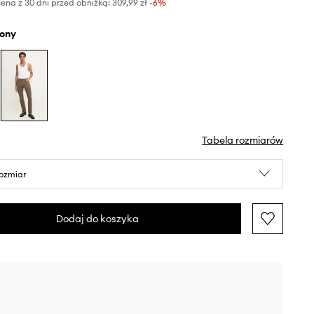
ena z 30 dni przed obniżką:
309,99 zł
 -6%
elony
Tabela rozmiarów
rozmiar
Dodaj do koszyka