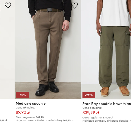
ID Produktu
-40%
-22%
Medicine spodnie
Cena aktualna:
Cena aktualna:
89,90 zł
339,99 zł
Cena regularna:
149,90 zł
Cena regularna:
679,99 zł
9,99 zł
Najniższa cena z 30 dni przed obniżką:
149,90 zł
Najniższa cena z 30 dni przed obniżką:
4