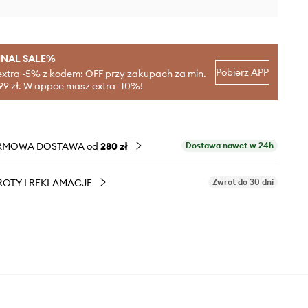
INAL SALE%
Pobierz APP
extra -5% z kodem: OFF przy zakupach za min.
99 zł. W appce masz extra -10%!
RMOWA DOSTAWA od
280 zł
Dostawa nawet w 24h
OTY I REKLAMACJE
Zwrot do 30 dni