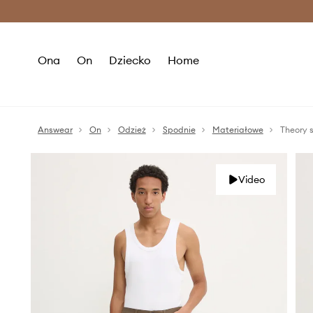
Premium Fashion Benefits >
O
Ona
On
Dziecko
Home
Answear
On
Odzież
Spodnie
Materiałowe
Theory 
Video