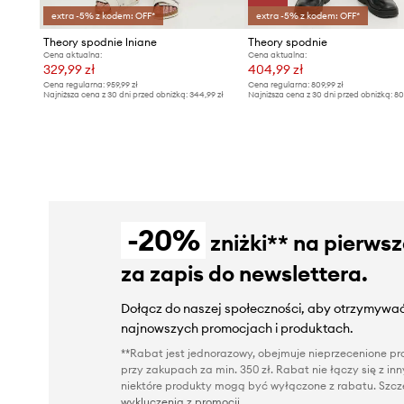
extra -5% z kodem: OFF*
extra -5% z kodem: OFF*
Theory spodnie lniane
Theory spodnie
Cena aktualna:
Cena aktualna:
329,99 zł
404,99 zł
Cena regularna:
959,99 zł
Cena regularna:
809,99 zł
Najniższa cena z 30 dni przed obniżką:
344,99 zł
Najniższa cena z 30 dni przed obniżką:
80
-20%
zniżki** na pierws
za zapis do newslettera.
Dołącz do naszej społeczności, aby otrzymywać
najnowszych promocjach i produktach.
**Rabat jest jednorazowy, obejmuje nieprzecenione pro
przy zakupach za min. 350 zł. Rabat nie łączy się z i
niektóre produkty mogą być wyłączone z rabatu. Szcze
wykluczenia z promocji
.