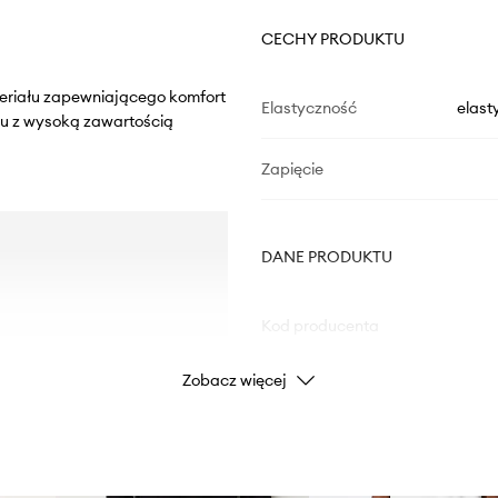
CECHY PRODUKTU
teriału zapewniającego komfort
Elastyczność
elast
u z wysoką zawartością
Zapięcie
DANE PRODUKTU
Kod producenta
Zobacz więcej
Kolor
Marka