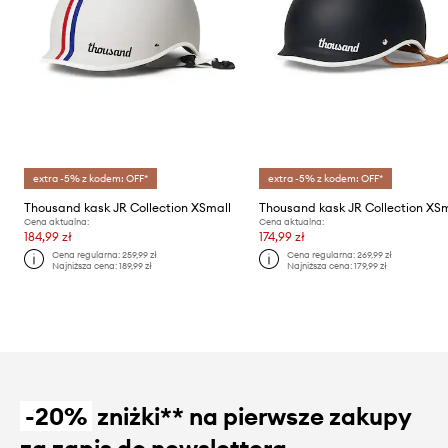
extra -5% z kodem: OFF*
extra -5% z kodem: OFF*
Thousand kask JR Collection XSmall
Thousand kask JR Collection XS
Cena aktualna:
Cena aktualna:
184,99 zł
174,99 zł
Cena regularna:
259,99 zł
Cena regularna:
269,99 zł
Najniższa cena:
189,99 zł
Najniższa cena:
179,99 zł
-20%
zniżki** na pierwsze zakupy
za zapis do newslettera.