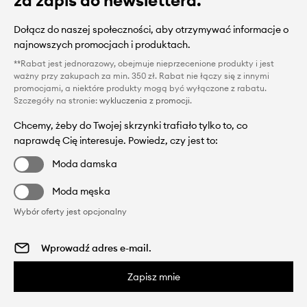
Dołącz do naszej społeczności, aby otrzymywać informacje o
najnowszych promocjach i produktach.
**Rabat jest jednorazowy, obejmuje nieprzecenione produkty i jest
ważny przy zakupach za min. 350 zł. Rabat nie łączy się z innymi
promocjami, a niektóre produkty mogą być wyłączone z rabatu.
Szczegóły na stronie:
wykluczenia z promocji
.
Chcemy, żeby do Twojej skrzynki trafiało tylko to, co
naprawdę Cię interesuje. Powiedz, czy jest to:
Moda damska
Moda męska
Wybór oferty jest opcjonalny
Zapisz mnie