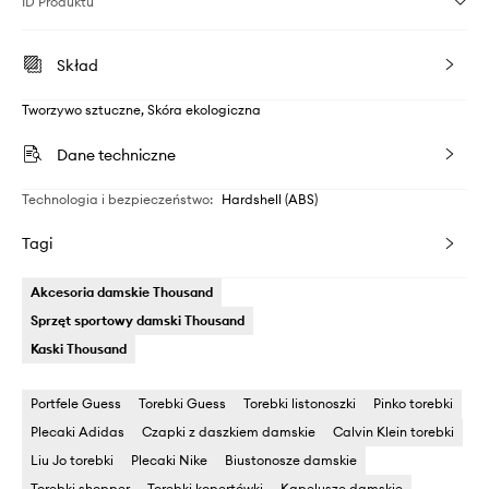
ID Produktu
Skład
Tworzywo sztuczne, Skóra ekologiczna
Dane techniczne
Technologia i bezpieczeństwo
:
Hardshell (ABS)
Tagi
Akcesoria damskie Thousand
Sprzęt sportowy damski Thousand
Kaski Thousand
Portfele Guess
Torebki Guess
Torebki listonoszki
Pinko torebki
Plecaki Adidas
Czapki z daszkiem damskie
Calvin Klein torebki
Liu Jo torebki
Plecaki Nike
Biustonosze damskie
Torebki shopper
Torebki kopertówki
Kapelusze damskie