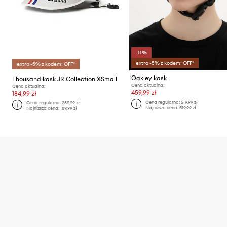
-11%
extra -5% z kodem: OFF*
extra -5% z kodem: OFF*
Oakley kask
Thousand kask JR Collection XSmall
Cena aktualna:
Cena aktualna:
459,99 zł
184,99 zł
Cena regularna:
519,99 zł
Cena regularna:
259,99 zł
Najniższa cena:
519,99 zł
Najniższa cena:
189,99 zł