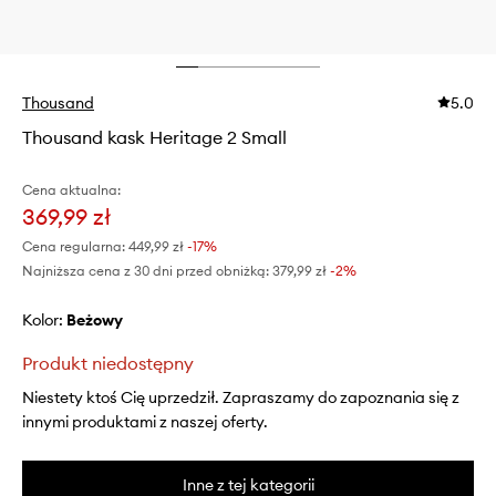
Thousand
5.0
Thousand kask Heritage 2 Small
Cena aktualna:
369,99 zł
Cena regularna:
449,99 zł
-17%
Najniższa cena z 30 dni przed obniżką:
379,99 zł
 -2%
Kolor:
beżowy
Produkt niedostępny
Niestety ktoś Cię uprzedził. Zapraszamy do zapoznania się z
innymi produktami z naszej oferty.
Inne z tej kategorii