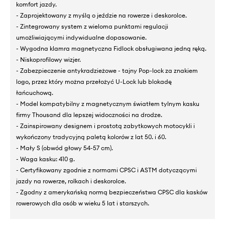
komfort jazdy.
- Zaprojektowany z myślą o jeździe na rowerze i deskorolce.
- Zintegrowany system z wieloma punktami regulacji
umożliwiającymi indywidualne dopasowanie.
- Wygodna klamra magnetyczna Fidlock obsługiwana jedną ręką.
- Niskoprofilowy wizjer.
- Zabezpieczenie antykradzieżowe - tajny Pop-lock za znakiem
logo, przez który można przełożyć U-Lock lub blokadę
łańcuchową.
- Model kompatybilny z magnetycznym światłem tylnym kasku
firmy Thousand dla lepszej widoczności na drodze.
- Zainspirowany designem i prostotą zabytkowych motocykli i
wykończony tradycyjną paletą kolorów z lat 50. i 60.
- Mały S (obwód głowy 54-57 cm).
- Waga kasku: 410 g.
- Certyfikowany zgodnie z normami CPSC i ASTM dotyczącymi
jazdy na rowerze, rolkach i deskorolce.
- Zgodny z amerykańską normą bezpieczeństwa CPSC dla kasków
rowerowych dla osób w wieku 5 lat i starszych.