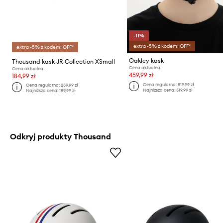
-11%
extra -5% z kodem: OFF*
extra -5% z kodem: OFF*
Oakley kask
Thousand kask JR Collection XSmall
Cena aktualna:
Cena aktualna:
459,99 zł
184,99 zł
Cena regularna:
519,99 zł
Cena regularna:
259,99 zł
Najniższa cena:
519,99 zł
Najniższa cena:
189,99 zł
Odkryj produkty Thousand