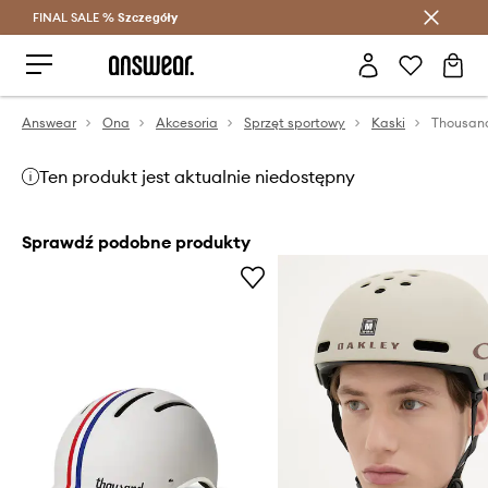
FINAL SALE %
Szczegóły
Oszczędzaj z Answear Club >
Answear
Ona
Akcesoria
Sprzęt sportowy
Kaski
Thousand
Ten produkt jest aktualnie niedostępny
Sprawdź podobne produkty