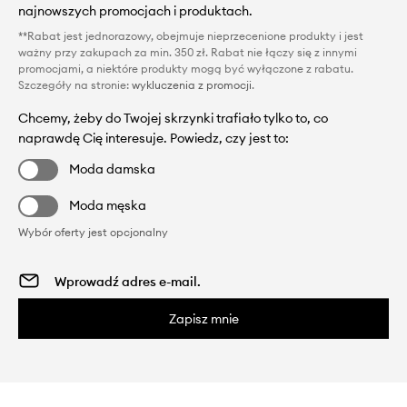
najnowszych promocjach i produktach.
**Rabat jest jednorazowy, obejmuje nieprzecenione produkty i jest
ważny przy zakupach za min. 350 zł. Rabat nie łączy się z innymi
promocjami, a niektóre produkty mogą być wyłączone z rabatu.
Szczegóły na stronie:
wykluczenia z promocji
.
Chcemy, żeby do Twojej skrzynki trafiało tylko to, co
naprawdę Cię interesuje. Powiedz, czy jest to:
Moda damska
Moda męska
Wybór oferty jest opcjonalny
Zapisz mnie