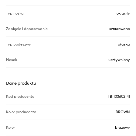
Typ noska
okrągły
Zapięcie i dopasowanie
sznurowane
Typ podeszwy
płaska
Nosek
usztywniony
Dane produktu
Kod producenta
TB1103602141
Kolor producenta
BROWN
Kolor
brązowy