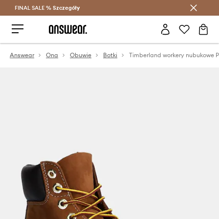
FINAL SALE %
Szczegóły
Oszczędzaj z Answear Club >
Answear
Ona
Obuwie
Botki