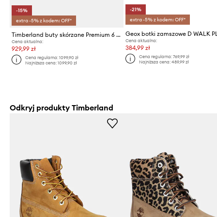
-21%
-15%
extra -5% z kodem: OFF*
extra -5% z kodem: OFF*
Timberland buty skórzane Premium 6 Inch
Cena aktualna:
Cena aktualna:
384,99 zł
929,99 zł
Cena regularna:
769,99 zł
Cena regularna:
1099,90 zł
Najniższa cena:
489,99 zł
Najniższa cena:
1099,90 zł
Odkryj produkty Timberland