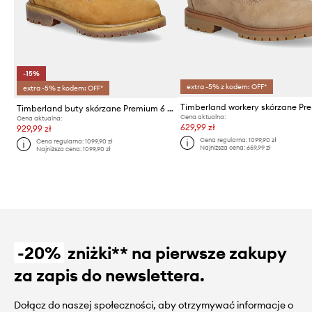
-15%
extra -5% z kodem: OFF*
extra -5% z kodem: OFF*
Timberland buty skórzane Premium 6 Inch
Cena aktualna:
Cena aktualna:
629,99 zł
929,99 zł
Cena regularna:
1099,90 zł
Cena regularna:
1099,90 zł
Najniższa cena:
659,99 zł
Najniższa cena:
1099,90 zł
-20%
zniżki** na pierwsze zakupy
za zapis do newslettera.
Dołącz do naszej społeczności, aby otrzymywać informacje o