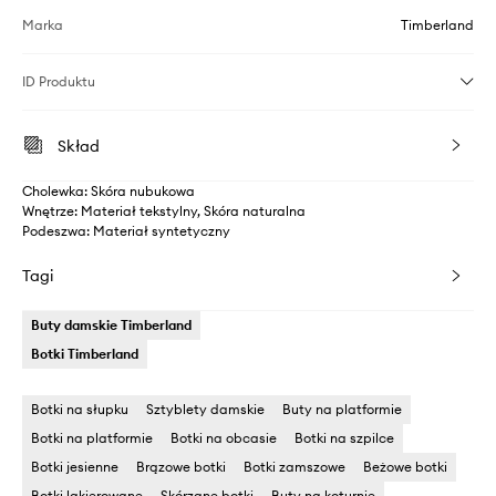
Marka
Timberland
ID Produktu
Skład
Cholewka: Skóra nubukowa
Wnętrze: Materiał tekstylny, Skóra naturalna
Podeszwa: Materiał syntetyczny
Tagi
Buty damskie Timberland
Botki Timberland
Botki na słupku
Sztyblety damskie
Buty na platformie
Botki na platformie
Botki na obcasie
Botki na szpilce
Botki jesienne
Brązowe botki
Botki zamszowe
Beżowe botki
Botki lakierowane
Skórzane botki
Buty na koturnie