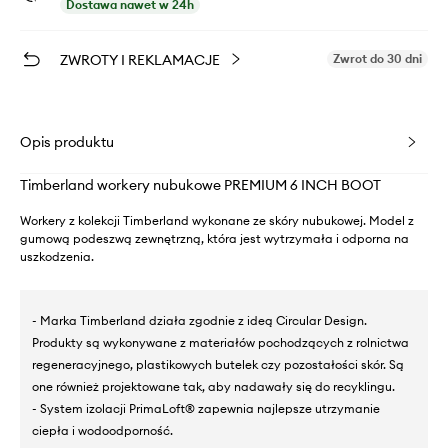
Dostawa nawet w 24h
ZWROTY I REKLAMACJE
Zwrot do 30 dni
Opis produktu
Timberland workery nubukowe PREMIUM 6 INCH BOOT
Workery z kolekcji Timberland wykonane ze skóry nubukowej. Model z
gumową podeszwą zewnętrzną, która jest wytrzymała i odporna na
uszkodzenia.
- Marka Timberland działa zgodnie z ideą Circular Design.
Produkty są wykonywane z materiałów pochodzących z rolnictwa
regeneracyjnego, plastikowych butelek czy pozostałości skór. Są
one również projektowane tak, aby nadawały się do recyklingu.
- System izolacji PrimaLoft® zapewnia najlepsze utrzymanie
ciepła i wodoodporność.