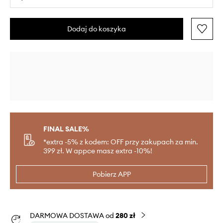
Dodaj do koszyka
FINAL SALE%
*extra -5% z kodem: OFF przy zakupach za min.
399 zł. W appce masz extra -10%!
Pobierz APP
DARMOWA DOSTAWA od
280 zł