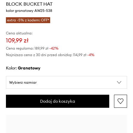
BLOCK BUCKET HAT
kolor granatowy AW25-538
extra -5% z kodem: OFF*
Cena aktualna:
109,99 zł
Cena regularna:
189,99 zł
-42%
Najniższa cena z 30 dni przed obniżką:
114,99 zł
 -4%
Kolor:
granatowy
Wybierz rozmiar
Dodaj do koszyka