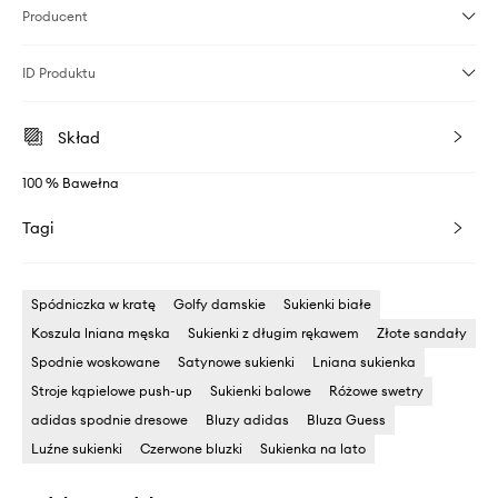
Producent
ID Produktu
Skład
100 % Bawełna
Tagi
Spódniczka w kratę
Golfy damskie
Sukienki białe
Koszula lniana męska
Sukienki z długim rękawem
Złote sandały
Spodnie woskowane
Satynowe sukienki
Lniana sukienka
Stroje kąpielowe push-up
Sukienki balowe
Różowe swetry
adidas spodnie dresowe
Bluzy adidas
Bluza Guess
Luźne sukienki
Czerwone bluzki
Sukienka na lato