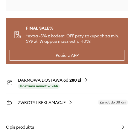
FINAL SALE%
*extra -5% z kodem: OFF przy zakupach za min.
399 zł. W appce masz extra -10%!
Pobierz APP
DARMOWA DOSTAWA od
280 zł
Dostawa nawet w 24h
ZWROTY I REKLAMACJE
Zwrot do 30 dni
Opis produktu