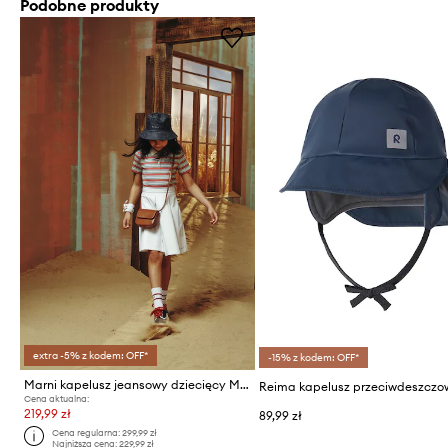
Podobne produkty
extra -5% z kodem: OFF*
-15% z kodem: OFF*
Marni kapelusz jeansowy dziecięcy MF49U HAT
Cena aktualna:
219,99 zł
89,99 zł
Cena regularna:
299,99 zł
Najniższa cena:
229,99 zł