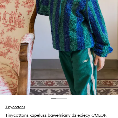
Tinycottons
Tinycottons kapelusz bawełniany dziecięcy COLOR