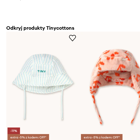
Odkryj produkty Tinycottons
-11%
extra -5% z kodem: OFF*
extra -5% z kodem: OFF*