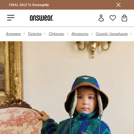
FINAL SALE %
Szczegóły
Oszczędzaj z Answear Club >
Answear
Dziecko
Chłopiec
Akcesoria
Czapki i kapelusze