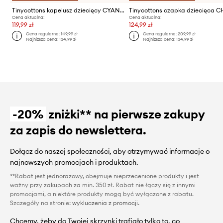
Tinycottons kapelusz dziecięcy CYAN FINE STRIPES BUCKET HAT
Cena aktualna:
Cena aktualna:
119,99 zł
124,99 zł
Cena regularna:
149,99 zł
Cena regularna:
209,99 zł
Najniższa cena:
134,99 zł
Najniższa cena:
134,99 zł
-20%
zniżki** na pierwsze zakupy
za zapis do newslettera.
Dołącz do naszej społeczności, aby otrzymywać informacje o
najnowszych promocjach i produktach.
**Rabat jest jednorazowy, obejmuje nieprzecenione produkty i jest
ważny przy zakupach za min. 350 zł. Rabat nie łączy się z innymi
promocjami, a niektóre produkty mogą być wyłączone z rabatu.
Szczegóły na stronie:
wykluczenia z promocji
.
Chcemy, żeby do Twojej skrzynki trafiało tylko to, co