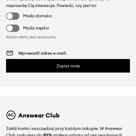
naprawdę Cię interesuje. Powiedz, czy jest to:
Moda damska
Moda męska
Wybór oferty jest opcjonalny
Zapisz mnie
Answear Club
Załóż konto i oszczędzaj przy każdym zakupie. W Answear
Club zyskujesz do
20%
stałego rabatu od cen regularnych.