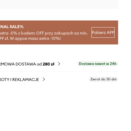
INAL SALE%
Pobierz APP
extra -5% z kodem: OFF przy zakupach za min.
99 zł. W appce masz extra -10%!
RMOWA DOSTAWA od
280 zł
Dostawa nawet w 24h
OTY I REKLAMACJE
Zwrot do 30 dni