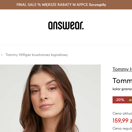
szczędzaj z Answear Club >
FINAL SALE % WIĘKSZE RABATY W APPCE
Dostawa nawet w 24h >
Szczegóły
News
Tommy Hilfiger biustonosz kąpielowy
Tommy Hi
Tommy
kolor gran
-20%
e
Cena aktua
159,99 
Cena regul