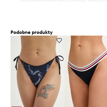
- Niewyjmowane wkładki lekko usztywniają, stabilizują b
dodatkowe krycie.
Podobne produkty