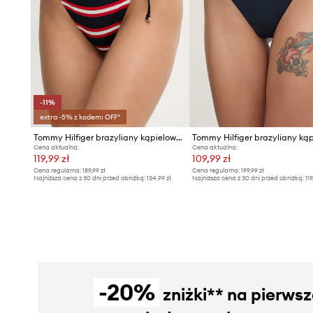
-11%
extra -5% z kodem: OFF*
Tommy Hilfiger brazyliany kąpielowe damskie
Tommy Hilfiger brazyliany ką
Cena aktualna:
Cena aktualna:
119,99 zł
109,99 zł
Cena regularna:
189,99 zł
Cena regularna:
199,99 zł
Najniższa cena z 30 dni przed obniżką:
134,99 zł
Najniższa cena z 30 dni przed obniżką:
119
-20%
zniżki** na pierws