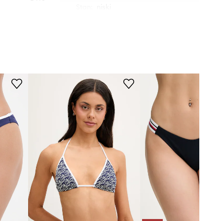
Stan
:
niski
Fiszbiny
:
nie
granatowy
Tommy Hilfiger
DANE TECHNICZNE
Usztywnienie miseczki
:
lekkie
usztywnienie