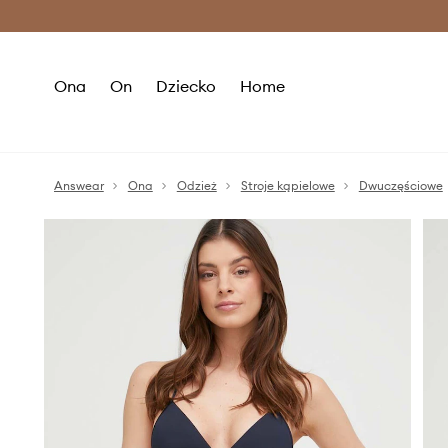
Premium Fashion Benefits >
O
Ona
On
Dziecko
Home
Answear
Ona
Odzież
Stroje kąpielowe
Dwuczęściowe