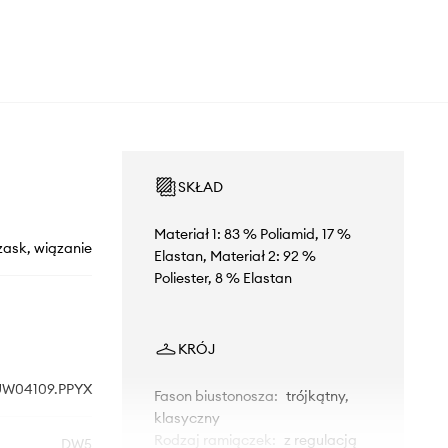
SKŁAD
Materiał 1: 83 % Poliamid, 17 %
zask, wiązanie
Elastan, Materiał 2: 92 %
Poliester, 8 % Elastan
KRÓJ
W04109.PPYX
Fason biustonosza
:
trójkątny,
klasyczny
Rodzaj ramiączek
:
z regulacją
DW5