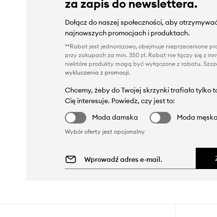
za zapis do newslettera.
Dołącz do naszej społeczności, aby otrzymywać
najnowszych promocjach i produktach.
**Rabat jest jednorazowy, obejmuje nieprzecenione pro
przy zakupach za min. 350 zł. Rabat nie łączy się z i
niektóre produkty mogą być wyłączone z rabatu. Szcze
wykluczenia z promocji
.
Chcemy, żeby do Twojej skrzynki trafiało tylko 
Cię interesuje. Powiedz, czy jest to:
Moda damska
Moda męsk
Wybór oferty jest opcjonalny