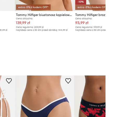
-10%
extra -5% z kodem: OFF*
extra -5% z kodem: OFF*
Tommy Hilfiger biustonosz kąpielowy damski SUMMER
Tommy Hilfiger brazyliany 
Cena aktualna:
Cena aktualna:
139,99 zł
93,99 zł
Cena regularna:
209,99 zł
Cena regularna:
199,99 zł
51,99 zł
Najniższa cena z 30 dni przed obniżką:
144,99 zł
Najniższa cena z 30 dni przed obniżką