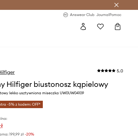
letter >
Regularne nowości >
Answear Club
Journal
Pomoc
5.0
lfiger
 Hilfiger biustonosz kąpielowy
atowy lekko usztywniona miseczka UW0UW04109
xtra -5% z kodem: OFF*
lna:
zł
arna:
199,99 zł
-20%