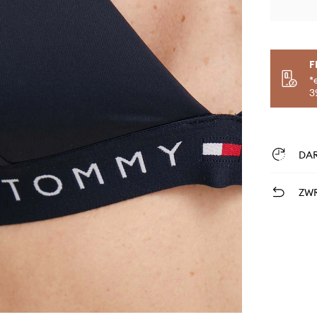
F
*
3
DA
ZWR