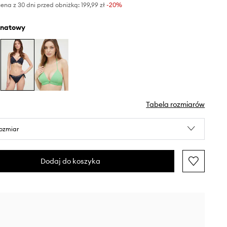
ena z 30 dni przed obniżką:
199,99 zł
 -20%
anatowy
Tabela rozmiarów
rozmiar
Dodaj do koszyka