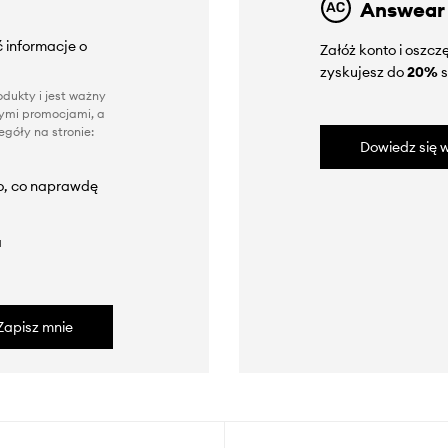
Answear
 informacje o
Załóż konto i oszc
zyskujesz do
20%
s
dukty i jest ważny
nnymi promocjami, a
góły na stronie:
Dowiedz się w
to, co naprawdę
a
Zapisz mnie