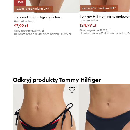
-10%
extra -5% z kodem: OFF*
extra -5% z kodem: OFF*
Tommy Hilfiger figi kąpielowe
Cena aktualna:
Cena aktualna:
124,99 zł
97,99 zł
Cena regularna:
189,99 zł
Cena regularna:
219,99 zł
Najniższa cena z 30 dni przed obniżką:
13
Najniższa cena z 30 dni przed obniżką:
109,99 zł
Odkryj produkty Tommy Hilfiger