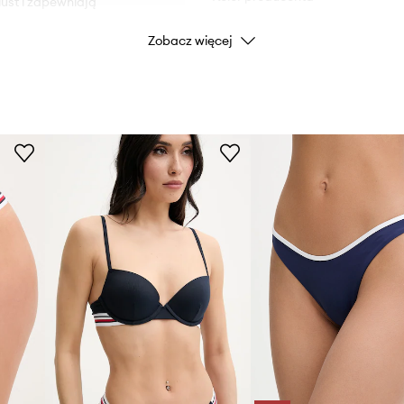
iust i zapewniają
Zobacz więcej
Kolor
Marka
ID Produktu