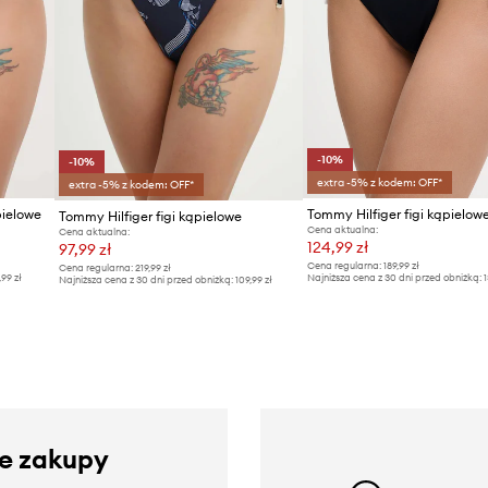
-10%
-10%
extra -5% z kodem: OFF*
extra -5% z kodem: OFF*
pielowe
Tommy Hilfiger figi kąpielowe
Cena aktualna:
Cena aktualna:
124,99 zł
97,99 zł
Cena regularna:
189,99 zł
Cena regularna:
219,99 zł
,99 zł
Najniższa cena z 30 dni przed obniżką:
1
Najniższa cena z 30 dni przed obniżką:
109,99 zł
ze zakupy