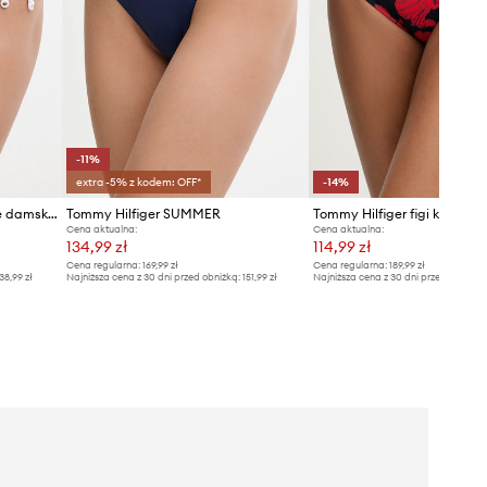
-11%
extra -5% z kodem: OFF*
-14%
Tommy Hilfiger figi kąpielowe damskie
Tommy Hilfiger SUMMER
Cena aktualna:
Cena aktualna:
134,99 zł
114,99 zł
Cena regularna:
169,99 zł
Cena regularna:
189,99 zł
38,99 zł
Najniższa cena z 30 dni przed obniżką:
151,99 zł
Najniższa cena z 30 dni przed obniżką