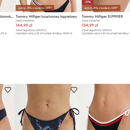
-11%
extra -5% z kodem: OFF*
extra -5% z kodem: OFF*
Tommy Hilfiger figi kąpielowe damskie
Tommy Hilfiger biustonosz kąpielowy
Tommy Hilfiger SUMMER
Cena aktualna:
Cena aktualna:
144,99 zł
134,99 zł
Cena regularna:
269,99 zł
Cena regularna:
169,99 zł
6,99 zł
Najniższa cena z 30 dni przed obniżką:
159,99 zł
Najniższa cena z 30 dni przed obniżką:
1