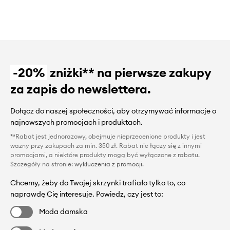
-20%
zniżki** na pierwsze zakupy
za zapis do newslettera.
Dołącz do naszej społeczności, aby otrzymywać informacje o
najnowszych promocjach i produktach.
**Rabat jest jednorazowy, obejmuje nieprzecenione produkty i jest
ważny przy zakupach za min. 350 zł. Rabat nie łączy się z innymi
promocjami, a niektóre produkty mogą być wyłączone z rabatu.
Szczegóły na stronie:
wykluczenia z promocji
.
Chcemy, żeby do Twojej skrzynki trafiało tylko to, co
naprawdę Cię interesuje. Powiedz, czy jest to:
Moda damska