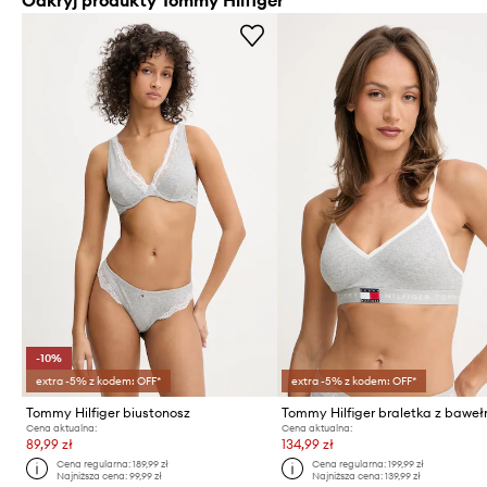
-10%
extra -5% z kodem: OFF*
extra -5% z kodem: OFF*
Tommy Hilfiger biustonosz
Tommy Hilfiger braletka z bawe
Cena aktualna:
Cena aktualna:
89,99 zł
134,99 zł
Cena regularna:
189,99 zł
Cena regularna:
199,99 zł
Najniższa cena:
99,99 zł
Najniższa cena:
139,99 zł