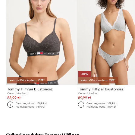
-10%
extra -5% z kodem: OFF*
extra -5% z kodem: OFF*
Tommy Hilfiger biustonosz
Tommy Hilfiger biustonosz
Cena aktualna:
Cena aktualna:
88,99 zł
89,99 zł
Cena regularna:
189,99 zł
Cena regularna:
189,99 zł
Najniższa cena:
93,99 zł
Najniższa cena:
99,99 zł
Odkryj produkty Tommy Hilfiger