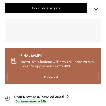
Dodaj do koszyka
FINAL SALE%
*extra -5% z kodem: OFF przy zakupach za min.
399 zł. W appce masz extra -10%!
Pobierz APP
DARMOWA DOSTAWA od
280 zł
Dostawa nawet w 24h