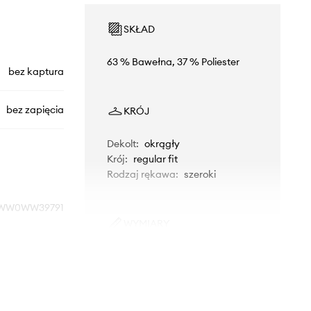
SKŁAD
63 % Bawełna, 37 % Poliester
bez kaptura
bez zapięcia
KRÓJ
Dekolt
:
okrągły
Krój
:
regular fit
Rodzaj rękawa
:
szeroki
WW0WW39791
WYMIARY
czarny
Rozmiarówka standardowa
Zalecamy wybór rozmiaru, jaki nosisz
Tommy Hilfiger
zazwyczaj.
Tabela rozmiarów