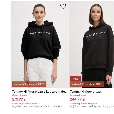
- Długość: 61 cm.
- Szerokość pod pachami: 54 cm.
- Wymiary podane dla rozmiaru: S.
-10%
extra -5% z kodem: OFF*
extra -5% z kodem: OFF*
Tommy Hilfiger bluza z kapturem damska z bawełną
Tommy Hilfiger bluza
Cena aktualna:
Cena aktualna:
279,99 zł
244,99 zł
Cena regularna:
489,99 zł
Cena regularna:
559,99 zł
Najniższa cena z 30 dni przed obniżką:
309,99 zł
Najniższa cena z 30 dni przed obniżką:
27