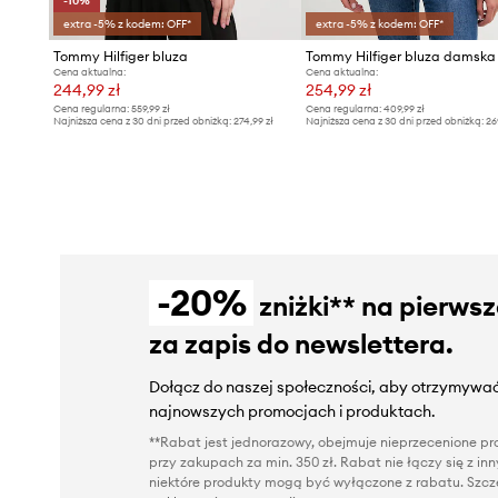
-10%
extra -5% z kodem: OFF*
extra -5% z kodem: OFF*
Tommy Hilfiger bluza
Cena aktualna:
Cena aktualna:
244,99 zł
254,99 zł
Cena regularna:
559,99 zł
Cena regularna:
409,99 zł
Najniższa cena z 30 dni przed obniżką:
274,99 zł
Najniższa cena z 30 dni przed obniżką:
26
-20%
zniżki** na pierws
za zapis do newslettera.
Dołącz do naszej społeczności, aby otrzymywać
najnowszych promocjach i produktach.
**Rabat jest jednorazowy, obejmuje nieprzecenione pro
przy zakupach za min. 350 zł. Rabat nie łączy się z i
niektóre produkty mogą być wyłączone z rabatu. Szcze