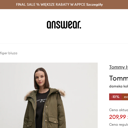
szczędzaj z Answear Club >
FINAL SALE % WIĘKSZE RABATY W APPCE
Dostawa nawet w 24h >
Szczegóły
News
figer bluza
Tommy Hi
Tommy
damska ko
-10%
ex
Cena aktua
209,99 
Cena regul