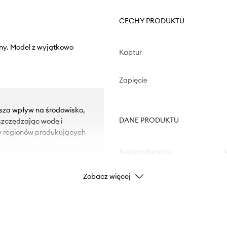
CECHY PRODUKTU
iny. Model z wyjątkowo
Kaptur
Zapięcie
sza wpływ na środowisko,
DANE PRODUKTU
szczędzając wodę i
zy regionów produkujących
Kod producenta
Zobacz więcej
ości.
Kolor
niącymi przed
Marka