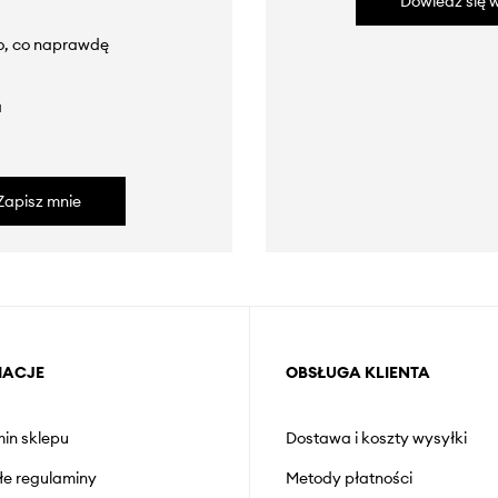
Dowiedz się w
to, co naprawdę
a
Zapisz mnie
MACJE
OBSŁUGA KLIENTA
in sklepu
Dostawa i koszty wysyłki
łe regulaminy
Metody płatności