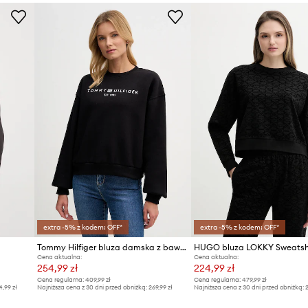
Producent
ID Produktu
extra -5% z kodem: OFF*
extra -5% z kodem: OFF*
Tommy Hilfiger bluza damska z bawełną
HUGO bluza LOKKY Sweatsh
Cena aktualna:
Cena aktualna:
254,99 zł
224,99 zł
Cena regularna:
409,99 zł
Cena regularna:
479,99 zł
4,99 zł
Najniższa cena z 30 dni przed obniżką:
269,99 zł
Najniższa cena z 30 dni przed obniżką:
2