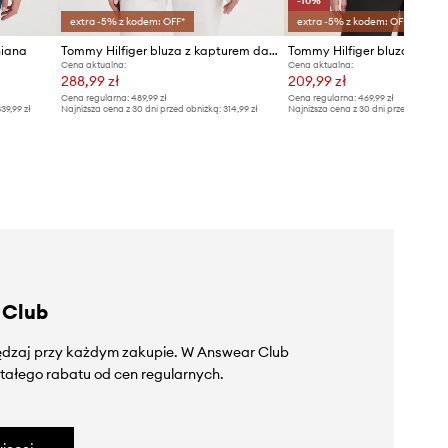
-10%
extra -5% z kodem: OFF*
extra -5% z kodem: OFF*
niana
Tommy Hilfiger bluza z kapturem damska z bawełną
Tommy Hilfiger bluza
Cena aktualna:
Cena aktualna:
288,99 zł
209,99 zł
Cena regularna:
489,99 zł
Cena regularna:
469,99 zł
39,99 zł
Najniższa cena z 30 dni przed obniżką:
314,99 zł
Najniższa cena z 30 dni przed obniżką
 Club
zędzaj przy każdym zakupie. W Answear Club
tałego rabatu od cen regularnych.