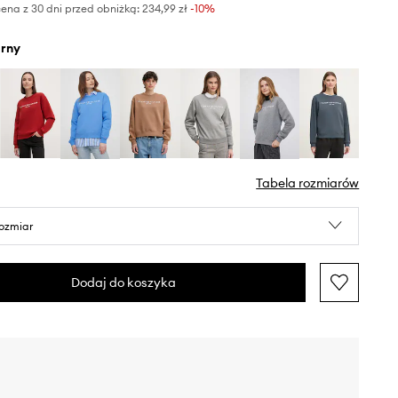
ena z 30 dni przed obniżką:
234,99 zł
 -10%
arny
Tabela rozmiarów
rozmiar
Dodaj do koszyka