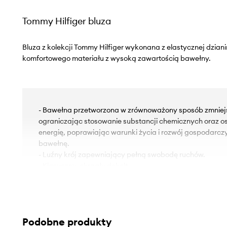
Tommy Hilfiger bluza
Bluza z kolekcji Tommy Hilfiger wykonana z elastycznej dzian
komfortowego materiału z wysoką zawartością bawełny.
- Bawełna przetworzona w zrównoważony sposób zmniej
ograniczając stosowanie substancji chemicznych oraz o
energię, poprawiając warunki życia i rozwój gospodarc
bawełnę.
- Luźny krój zapewniający pełną swobodę ruchów.
- Klasyczny, okrągły dekolt.
- Krój rękawa z obniżoną linią ramion nie ogranicza mobiln
- Rękawy i dolna krawędź zakończona ściągaczami chro
niekorzystnymi warunkami atmosferycznymi.
- Model z nadrukiem.
Podobne produkty
- Długość rękawa(mierzona od dekoltu): 76 cm.