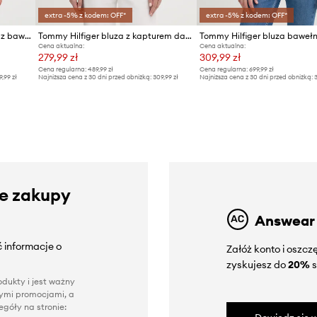
extra -5% z kodem: OFF*
extra -5% z kodem: OFF*
Tommy Hilfiger bluza damska z bawełną
Tommy Hilfiger bluza z kapturem damska z bawełną
Tommy Hilfiger bluza baweł
Cena aktualna:
Cena aktualna:
279,99 zł
309,99 zł
Cena regularna:
489,99 zł
Cena regularna:
699,99 zł
9,99 zł
Najniższa cena z 30 dni przed obniżką:
309,99 zł
Najniższa cena z 30 dni przed obniżką:
3
ze zakupy
Answear
 informacje o
Załóż konto i oszc
zyskujesz do
20%
s
dukty i jest ważny
nnymi promocjami, a
góły na stronie: