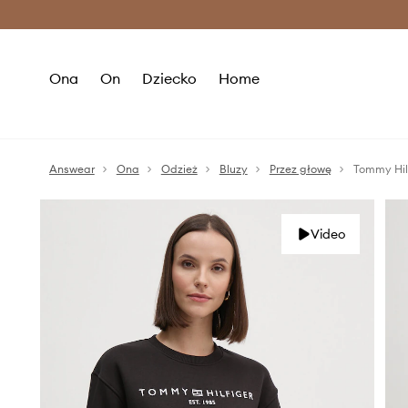
Premium Fashion Benefits >
O
Ona
On
Dziecko
Home
Answear
Ona
Odzież
Bluzy
Przez głowę
Tommy Hil
Video