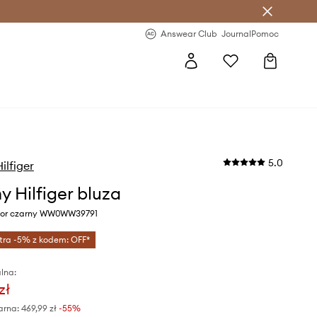
letter >
Regularne nowości >
Answear Club
Journal
Pomoc
5.0
lfiger
 Hilfiger bluza
lor czarny WW0WW39791
tra -5% z kodem: OFF*
lna:
zł
arna:
469,99 zł
-55%