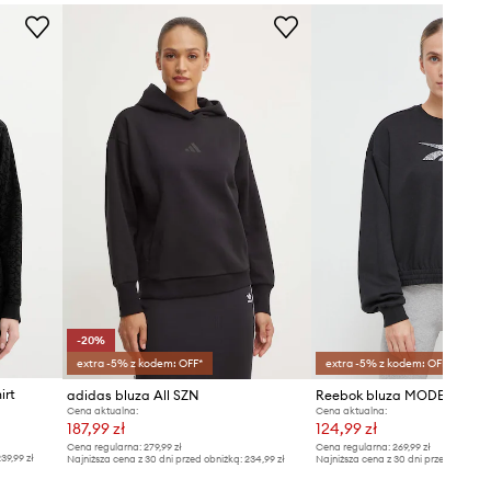
-20%
extra -5% z kodem: OFF*
extra -5% z kodem: OFF*
irt
adidas bluza All SZN
Reebok bluza MODERN SA
Cena aktualna:
Cena aktualna:
187,99 zł
124,99 zł
Cena regularna:
279,99 zł
Cena regularna:
269,99 zł
39,99 zł
Najniższa cena z 30 dni przed obniżką:
234,99 zł
Najniższa cena z 30 dni przed obniżką