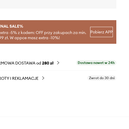
INAL SALE%
Pobierz APP
extra -5% z kodem: OFF przy zakupach za min.
99 zł. W appce masz extra -10%!
RMOWA DOSTAWA od
280 zł
Dostawa nawet w 24h
OTY I REKLAMACJE
Zwrot do 30 dni