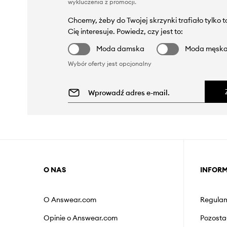
wykluczenia z promocji
.
Chcemy, żeby do Twojej skrzynki trafiało tylko 
Cię interesuje. Powiedz, czy jest to:
Moda damska
Moda męsk
Wybór oferty jest opcjonalny
O NAS
INFOR
O Answear.com
Regulam
Opinie o Answear.com
Pozosta