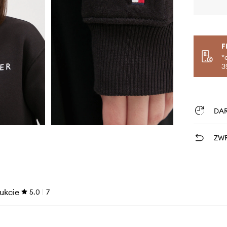
F
*
3
DA
ZWR
ukcie
5.0
7