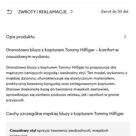
ZWROTY I REKLAMACJE
Zwrot do 30 dni
Opis produktu
Granatowa bluza z kapturem Tommy Hilfiger – komfort w
casualowym wydaniu
Granatowa bluza z kapturem Tommy Hilfiger to propozycja dla
mężczyzn ceniących wygodę i swobodny styl. Ten model, wykonany z
miękkiej dzianiny, charakteryzuje się elastycznym materiałem,
praktyczną kieszenią kangurką oraz zintegrowanym kapturem.
Stanowi doskonałą bazę do tworzenia miejskich zestawień,
sprawdzając się zarówno podczas relaksu, jak i spotkań w gronie
przyjaciół.
Cechy szczególne męskiej bluzy z kapturem Tommy Hilfiger
Casualowy styl
sprzyja tworzeniu swobodnych, miejskich
zestawień