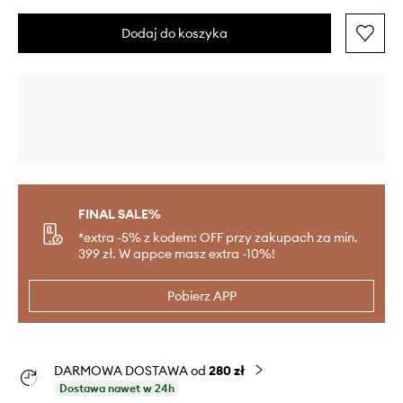
Dodaj do koszyka
FINAL SALE%
*extra -5% z kodem: OFF przy zakupach za min.
399 zł. W appce masz extra -10%!
Pobierz APP
DARMOWA DOSTAWA od
280 zł
Dostawa nawet w 24h