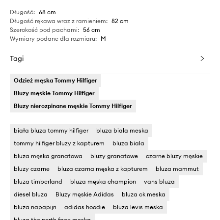
Długość
:
68 cm
Długość rękawa wraz z ramieniem
:
82 cm
Szerokość pod pachami
:
56 cm
Wymiary podane dla rozmiaru
:
M
Tagi
Odzież męska Tommy Hilfiger
Bluzy męskie Tommy Hilfiger
Bluzy nierozpinane męskie Tommy Hilfiger
biała bluza tommy hilfiger
bluza biala meska
tommy hilfiger bluzy z kapturem
bluza biala
bluza męska granatowa
bluzy granatowe
czarne bluzy męskie
bluzy czarne
bluza czarna męska z kapturem
bluza mammut
bluza timberland
bluza męska champion
vans bluza
diesel bluza
Bluzy męskie Adidas
bluza ck meska
bluza napapijri
adidas hoodie
bluza levis meska
bluza the north face męska