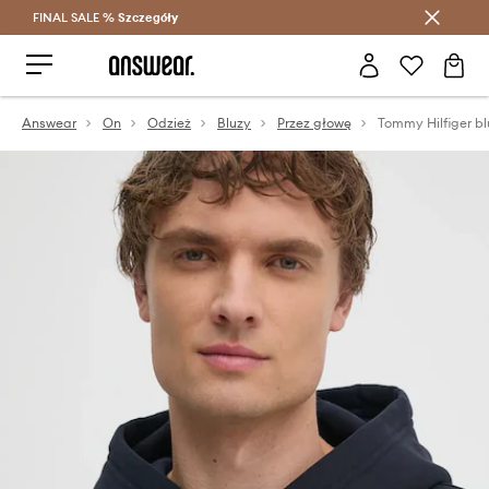
FINAL SALE %
Szczegóły
Oszczędzaj z Answear Club >
Answear
On
Odzież
Bluzy
Przez głowę