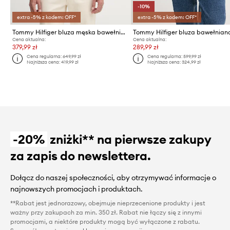
-10%
extra -5% z kodem: OFF*
extra -5% z kodem: OFF*
Tommy Hilfiger bluza męska bawełniana
Tommy Hilfiger bluza bawełnian
Cena aktualna:
Cena aktualna:
379,99 zł
289,99 zł
Cena regularna:
649,99 zł
Cena regularna:
599,99 zł
Najniższa cena:
419,99 zł
Najniższa cena:
324,99 zł
-20%
zniżki** na pierwsze zakupy
za zapis do newslettera.
Dołącz do naszej społeczności, aby otrzymywać informacje o
najnowszych promocjach i produktach.
**Rabat jest jednorazowy, obejmuje nieprzecenione produkty i jest
ważny przy zakupach za min. 350 zł. Rabat nie łączy się z innymi
promocjami, a niektóre produkty mogą być wyłączone z rabatu.