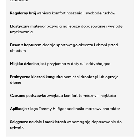
Regularny krój
wspiera komfort noszenia i swobodę ruchów
Elastyczny materiał
pozwala na lepsze dopasowanie i wygodę
użytkowania
Fason z kapturem
dodaje sportowego akcentu i chroni przed
chłodem
Miękka dzianina
jest przyjemna w dotyku i oddychająca
Praktyczna kieszeń kangurka
pomieści drobiazgi lub ogrzeje
dłonie
Czesana podszewka
zwiększa komfort termiczny i miękkość
Aplikacja z logo
Tommy Hilfiger podkreśla markowy charakter
Ściągacze na dole i mankietach
wspomagają dopasowanie do
sylwetki