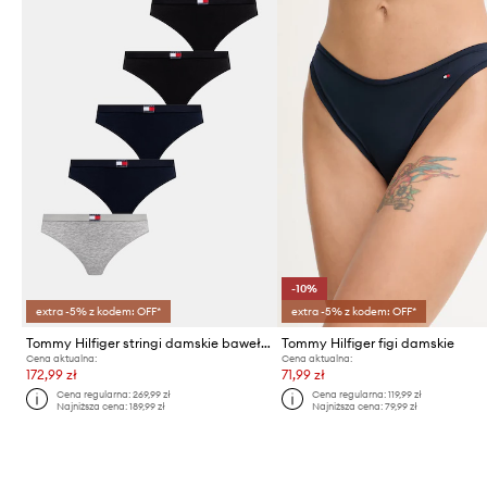
-10%
extra -5% z kodem: OFF*
extra -5% z kodem: OFF*
Tommy Hilfiger stringi damskie bawełniane z elastanem 5-pack
Tommy Hilfiger figi damskie
Cena aktualna:
Cena aktualna:
172,99 zł
71,99 zł
Cena regularna:
269,99 zł
Cena regularna:
119,99 zł
Najniższa cena:
189,99 zł
Najniższa cena:
79,99 zł