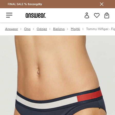
FINAL SALE %
Szczegóły
Oszczędzaj z Answear Club >
Answear
Ona
Odzież
Bielizna
Majtki
Tommy Hilfiger - Fig