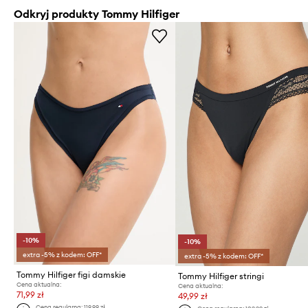
Odkryj produkty Tommy Hilfiger
-10%
-10%
extra -5% z kodem: OFF*
extra -5% z kodem: OFF*
Tommy Hilfiger figi damskie
Tommy Hilfiger stringi
Cena aktualna:
Cena aktualna:
71,99 zł
49,99 zł
Cena regularna:
119,99 zł