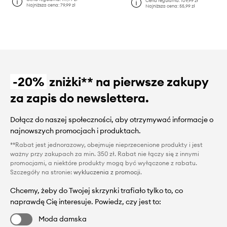
Cena regularna:
109,99 zł
Najniższa cena:
79,99 zł
Najniższa cena:
55,99 zł
-20%
zniżki** na pierwsze zakupy
za zapis do newslettera.
Dołącz do naszej społeczności, aby otrzymywać informacje o
najnowszych promocjach i produktach.
**Rabat jest jednorazowy, obejmuje nieprzecenione produkty i jest
ważny przy zakupach za min. 350 zł. Rabat nie łączy się z innymi
promocjami, a niektóre produkty mogą być wyłączone z rabatu.
Szczegóły na stronie:
wykluczenia z promocji
.
Chcemy, żeby do Twojej skrzynki trafiało tylko to, co
naprawdę Cię interesuje. Powiedz, czy jest to:
Moda damska