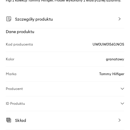
Figi z kolekcji Tommy Hilfiger. Model wykonany z elastycznej dzianiny.
Szczegóły produktu
Dane produktu
Kod producenta
UW0UW01560.NOS
Kolor
granatowy
Marka
Tommy Hilfiger
Producent
ID Produktu
Skład