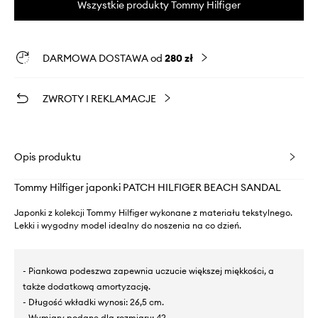
Wszystkie produkty Tommy Hilfiger
DARMOWA DOSTAWA od
280 zł
ZWROTY I REKLAMACJE
Opis produktu
Tommy Hilfiger japonki PATCH HILFIGER BEACH SANDAL
Japonki z kolekcji Tommy Hilfiger wykonane z materiału tekstylnego.
Lekki i wygodny model idealny do noszenia na co dzień.
- Piankowa podeszwa zapewnia uczucie większej miękkości, a
także dodatkową amortyzację.
- Długość wkładki wynosi: 26,5 cm.
- Wymiary podane dla rozmiaru: 42.