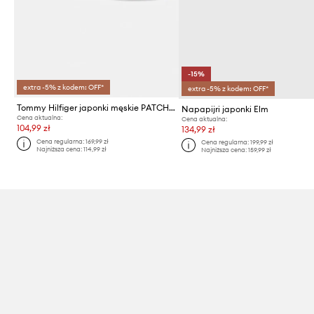
-15%
extra -5% z kodem: OFF*
extra -5% z kodem: OFF*
Tommy Hilfiger japonki męskie PATCH HILFIGER BEACH SANDAL
Napapijri japonki Elm
Cena aktualna:
Cena aktualna:
104,99 zł
134,99 zł
Cena regularna:
169,99 zł
Cena regularna:
199,99 zł
Najniższa cena:
114,99 zł
Najniższa cena:
159,99 zł