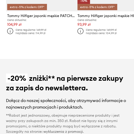
-10%
extra -5% z kodem: OFF*
extra -5% z kodem: OFF*
Tommy Hilfiger japonki męskie PATCH HILFIGER BEACH SANDAL
Cena aktualna:
Cena aktualna:
104,99 zł
93,99 zł
Cena regularna:
169,99 zł
Cena regularna:
169,99 zł
Najniższa cena:
114,99 zł
Najniższa cena:
104,99 zł
-20%
zniżki** na pierwsze zakupy
za zapis do newslettera.
Dołącz do naszej społeczności, aby otrzymywać informacje o
najnowszych promocjach i produktach.
**Rabat jest jednorazowy, obejmuje nieprzecenione produkty i jest
ważny przy zakupach za min. 350 zł. Rabat nie łączy się z innymi
promocjami, a niektóre produkty mogą być wyłączone z rabatu.
Szczegóły na stronie:
wykluczenia z promocji
.