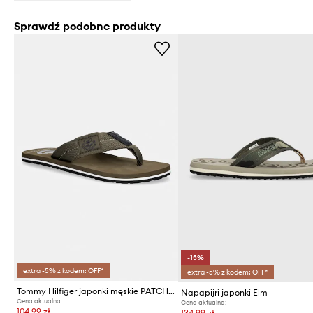
Sprawdź podobne produkty
-15%
extra -5% z kodem: OFF*
extra -5% z kodem: OFF*
Tommy Hilfiger japonki męskie PATCH HILFIGER BEACH SANDAL
Napapijri japonki Elm
Cena aktualna:
Cena aktualna:
104,99 zł
134,99 zł