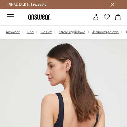
FINAL SALE %
Szczegóły
Oszczędzaj z Answear Club >
Answear
Ona
Odzież
Stroje kąpielowe
Jednoczęściowe