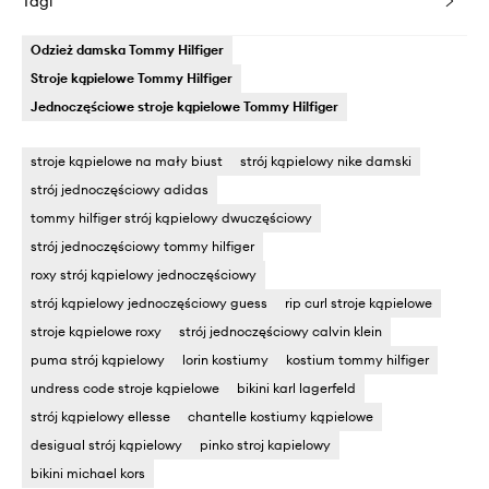
Tagi
Odzież damska Tommy Hilfiger
Stroje kąpielowe Tommy Hilfiger
Jednoczęściowe stroje kąpielowe Tommy Hilfiger
stroje kąpielowe na mały biust
strój kąpielowy nike damski
strój jednoczęściowy adidas
tommy hilfiger strój kąpielowy dwuczęściowy
strój jednoczęściowy tommy hilfiger
roxy strój kąpielowy jednoczęściowy
strój kąpielowy jednoczęściowy guess
rip curl stroje kąpielowe
stroje kąpielowe roxy
strój jednoczęściowy calvin klein
puma strój kąpielowy
lorin kostiumy
kostium tommy hilfiger
undress code stroje kąpielowe
bikini karl lagerfeld
strój kąpielowy ellesse
chantelle kostiumy kąpielowe
desigual strój kąpielowy
pinko stroj kapielowy
bikini michael kors