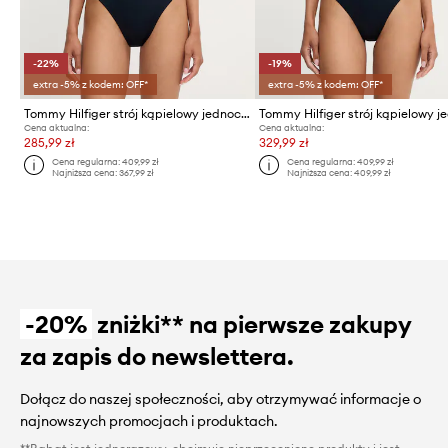
-22%
-19%
extra -5% z kodem: OFF*
extra -5% z kodem: OFF*
Tommy Hilfiger strój kąpielowy jednoczęściowy damski
Cena aktualna:
Cena aktualna:
285,99 zł
329,99 zł
Cena regularna:
409,99 zł
Cena regularna:
409,99 zł
Najniższa cena:
367,99 zł
Najniższa cena:
409,99 zł
-20%
zniżki** na pierwsze zakupy
za zapis do newslettera.
Dołącz do naszej społeczności, aby otrzymywać informacje o
najnowszych promocjach i produktach.