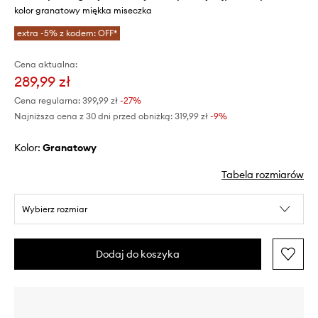
kolor granatowy miękka miseczka
extra -5% z kodem: OFF*
Cena aktualna:
289,99 zł
Cena regularna:
399,99 zł
-27%
Najniższa cena z 30 dni przed obniżką:
319,99 zł
 -9%
Kolor:
granatowy
Tabela rozmiarów
Wybierz rozmiar
Dodaj do koszyka