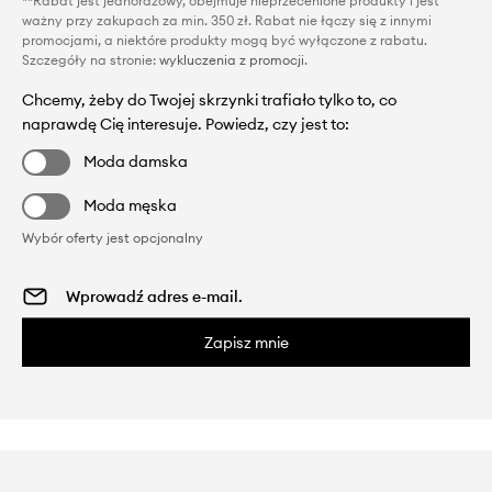
**Rabat jest jednorazowy, obejmuje nieprzecenione produkty i jest
ważny przy zakupach za min. 350 zł. Rabat nie łączy się z innymi
promocjami, a niektóre produkty mogą być wyłączone z rabatu.
Szczegóły na stronie:
wykluczenia z promocji
.
Chcemy, żeby do Twojej skrzynki trafiało tylko to, co
naprawdę Cię interesuje. Powiedz, czy jest to:
Moda damska
Moda męska
Wybór oferty jest opcjonalny
Zapisz mnie