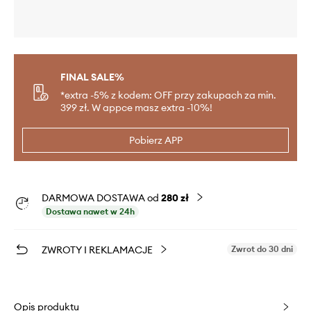
FINAL SALE%
*extra -5% z kodem: OFF przy zakupach za min.
399 zł. W appce masz extra -10%!
Pobierz APP
DARMOWA DOSTAWA od
280 zł
Dostawa nawet w 24h
ZWROTY I REKLAMACJE
Zwrot do 30 dni
Opis produktu