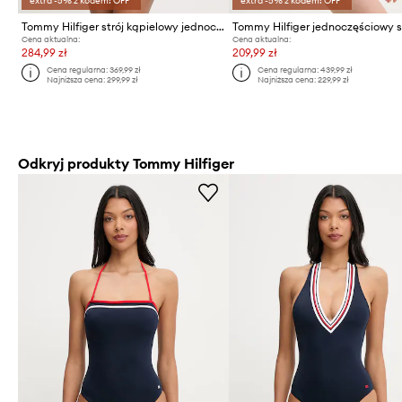
extra -5% z kodem: OFF*
extra -5% z kodem: OFF*
Tommy Hilfiger strój kąpielowy jednoczęściowy damski
Cena aktualna:
Cena aktualna:
284,99 zł
209,99 zł
Cena regularna:
369,99 zł
Cena regularna:
439,99 zł
Najniższa cena:
299,99 zł
Najniższa cena:
229,99 zł
Odkryj produkty Tommy Hilfiger