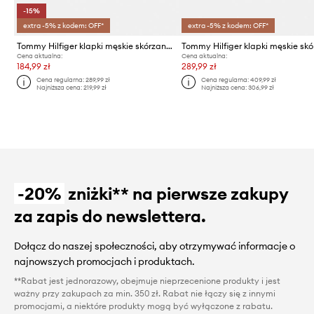
-15%
extra -5% z kodem: OFF*
extra -5% z kodem: OFF*
Tommy Hilfiger klapki męskie skórzane CORE HILFIGER LTH CRISS C SANDAL
Cena aktualna:
Cena aktualna:
184,99 zł
289,99 zł
Cena regularna:
289,99 zł
Cena regularna:
409,99 zł
Najniższa cena:
219,99 zł
Najniższa cena:
306,99 zł
-20%
zniżki** na pierwsze zakupy
za zapis do newslettera.
Dołącz do naszej społeczności, aby otrzymywać informacje o
najnowszych promocjach i produktach.
**Rabat jest jednorazowy, obejmuje nieprzecenione produkty i jest
ważny przy zakupach za min. 350 zł. Rabat nie łączy się z innymi
promocjami, a niektóre produkty mogą być wyłączone z rabatu.