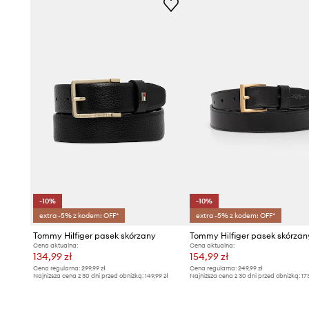
-10%
-10%
extra -5% z kodem: OFF*
extra -5% z kodem: OFF*
Tommy Hilfiger pasek skórzany
Tommy Hilfiger pasek skórzan
Cena aktualna:
Cena aktualna:
134,99 zł
154,99 zł
Cena regularna:
299,99 zł
Cena regularna:
249,99 zł
Najniższa cena z 30 dni przed obniżką:
149,99 zł
Najniższa cena z 30 dni przed obniżką:
17