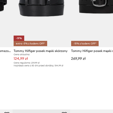
-19%
extra -5% z kodem: OFF*
-15% z kodem: OFF*
Tommy Hilfiger pasek męski zamszowy
Tommy Hilfiger pasek męski skórzany
Tommy Hilfiger pasek męski 
Cena aktualna:
124,99 zł
269,99 zł
Cena regularna:
219,99 zł
Najniższa cena z 30 dni przed obniżką:
154,99 zł