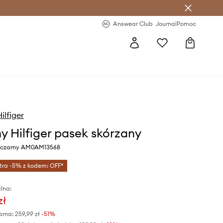
letter >
Regularne nowości >
Answear Club
Journal
Pomoc
lfiger
 Hilfiger pasek skórzany
r czarny AM0AM13568
tra -5% z kodem: OFF*
lna:
zł
arna:
259,99 zł
-51%