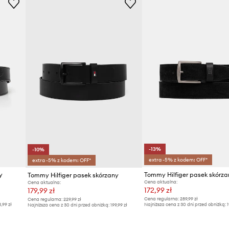
-13%
-10%
extra -5% z kodem: OFF*
extra -5% z kodem: OFF*
y
Tommy Hilfiger pasek skórza
Tommy Hilfiger pasek skórzany
Cena aktualna:
Cena aktualna:
172,99 zł
179,99 zł
Cena regularna:
289,99 zł
Cena regularna:
229,99 zł
3,99 zł
Najniższa cena z 30 dni przed obniżką:
1
Najniższa cena z 30 dni przed obniżką:
199,99 zł