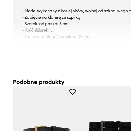
- Model wykonany z koziej skóry, wolnej od szkodliwego 
- Zapięcie na klamrę ze szpilką.
- Szerokość paska: 3 cm.
- Ilość dziurek: 5.
- Całkowita długość paska: 112 cm.
Podobne produkty