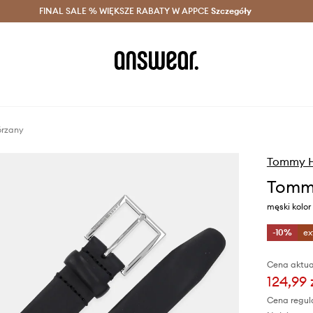
szczędzaj z Answear Club >
FINAL SALE % WIĘKSZE RABATY W APPCE
Dostawa nawet w 24h >
Szczegóły
News
órzany
Tommy Hi
Tommy
męski kolo
-10%
ex
Cena aktua
124,99 
Cena regul