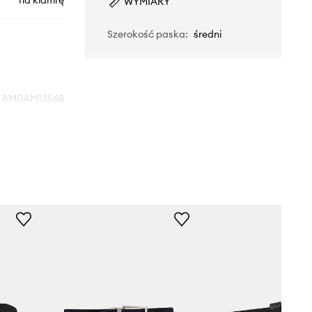
na klamrę
WYMIARY
Szerokość paska
:
średni
AM0AM13568
czarny
Tommy Hilfiger