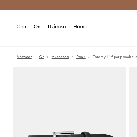
Premium Fashion Benefits >
O
Ona
On
Dziecko
Home
Answear
On
Akcesoria
Paski
Tommy Hilfiger pasek sk