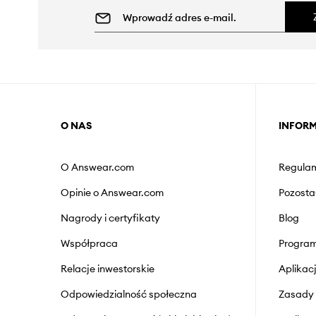
O NAS
INFOR
O Answear.com
Regulam
Opinie o Answear.com
Pozosta
Nagrody i certyfikaty
Blog
Współpraca
Program
Relacje inwestorskie
Aplika
Odpowiedzialność społeczna
Zasady 