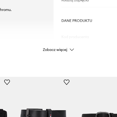
Rodzaj zapięcia
chromu.
DANE PRODUKTU
Kod producenta
Zobacz więcej
Kolor
Marka
Producent
ID Produktu