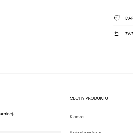
DA
ZWR
CECHY PRODUKTU
uralnej.
Klamra