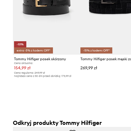
-10%
extra -5% z kodem: OFF*
-15% z kodem: OFF*
Tommy Hilfiger pasek skórzany
Cena aktualna:
154,99 zł
269,99 zł
Cena regularna:
249,99 zł
Najniższa cena z 30 dni przed obniżką:
173,99 zł
Odkryj produkty Tommy Hilfiger