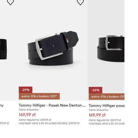
-29%
-26%
extra -5% z kodem: OFF*
extra -5% z kodem: OFF*
ny
Tommy Hilfiger - Pasek New Denton E367863162
Tommy Hilfiger pasek skórz
Cena aktualna:
Cena aktualna:
169,99 zł
169,99 zł
Cena regularna:
239,99 zł
Cena regularna:
229,99 zł
99,99 zł
Najniższa cena z 30 dni przed obniżką:
239,99 zł
Najniższa cena z 30 dni przed obniżką