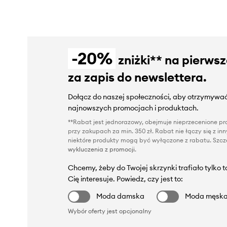
-20%
zniżki** na pierws
za zapis do newslettera.
Dołącz do naszej społeczności, aby otrzymywać
najnowszych promocjach i produktach.
**Rabat jest jednorazowy, obejmuje nieprzecenione pro
przy zakupach za min. 350 zł. Rabat nie łączy się z i
niektóre produkty mogą być wyłączone z rabatu. Szcze
wykluczenia z promocji
.
Chcemy, żeby do Twojej skrzynki trafiało tylko 
Cię interesuje. Powiedz, czy jest to:
Moda damska
Moda męsk
Wybór oferty jest opcjonalny