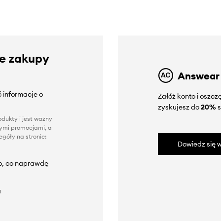
ze zakupy
Answear
 informacje o
Załóż konto i oszc
zyskujesz do
20%
s
dukty i jest ważny
nnymi promocjami, a
góły na stronie:
Dowiedz się w
to, co naprawdę
a