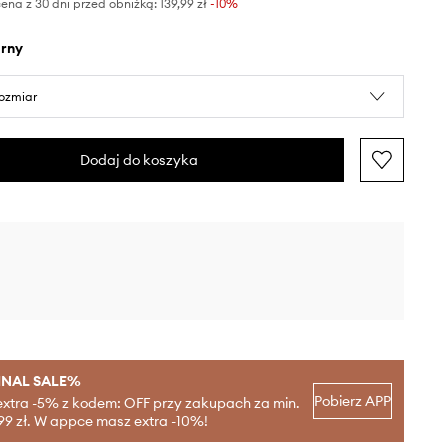
ena z 30 dni przed obniżką:
139,99 zł
 -10%
arny
rozmiar
Dodaj do koszyka
INAL SALE%
Pobierz APP
extra -5% z kodem: OFF przy zakupach za min.
99 zł. W appce masz extra -10%!