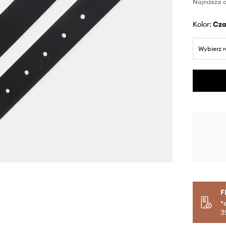
Najniższa c
Kolor:
cz
Wybierz 
F
*
3