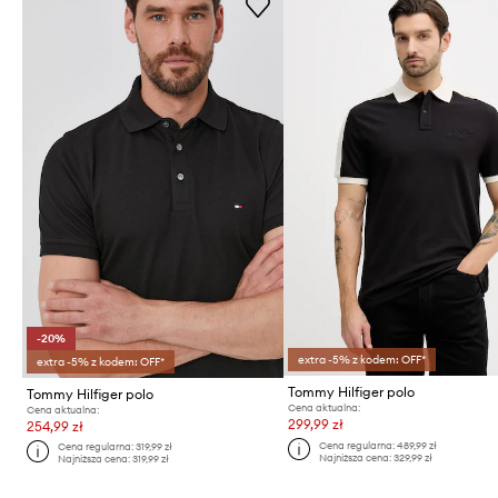
-20%
extra -5% z kodem: OFF*
extra -5% z kodem: OFF*
Tommy Hilfiger polo
Tommy Hilfiger polo
Cena aktualna:
Cena aktualna:
299,99 zł
254,99 zł
Cena regularna:
489,99 zł
Cena regularna:
319,99 zł
Najniższa cena:
329,99 zł
Najniższa cena:
319,99 zł