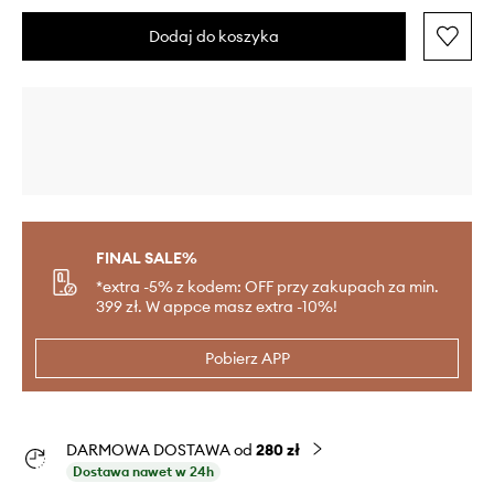
Dodaj do koszyka
FINAL SALE%
*extra -5% z kodem: OFF przy zakupach za min.
399 zł. W appce masz extra -10%!
Pobierz APP
DARMOWA DOSTAWA od
280 zł
Dostawa nawet w 24h