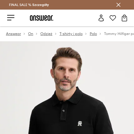
FINAL SALE %
Szczegóły
Oszczędzaj z Answear Club >
Answear
On
Odzież
T-shirty i polo
Polo
Tommy Hilfiger p