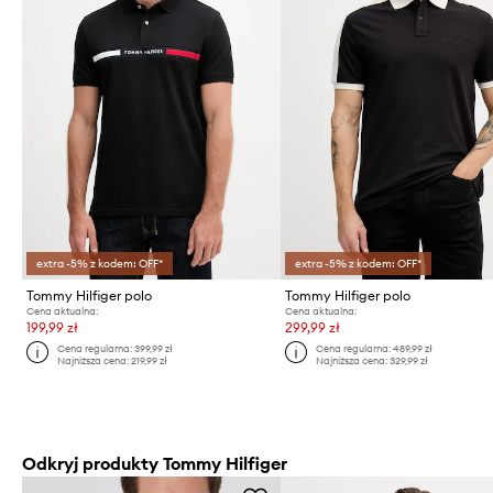
extra -5% z kodem: OFF*
extra -5% z kodem: OFF*
Tommy Hilfiger polo
Tommy Hilfiger polo
Cena aktualna:
Cena aktualna:
199,99 zł
299,99 zł
Cena regularna:
399,99 zł
Cena regularna:
489,99 zł
Najniższa cena:
219,99 zł
Najniższa cena:
329,99 zł
Odkryj produkty Tommy Hilfiger