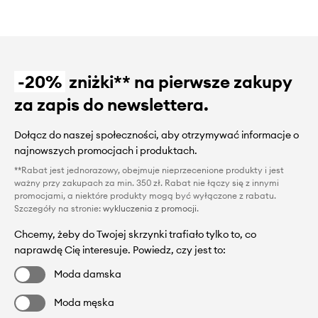
-20%
zniżki** na pierwsze zakupy
za zapis do newslettera.
Dołącz do naszej społeczności, aby otrzymywać informacje o
najnowszych promocjach i produktach.
**Rabat jest jednorazowy, obejmuje nieprzecenione produkty i jest
ważny przy zakupach za min. 350 zł. Rabat nie łączy się z innymi
promocjami, a niektóre produkty mogą być wyłączone z rabatu.
Szczegóły na stronie:
wykluczenia z promocji
.
Chcemy, żeby do Twojej skrzynki trafiało tylko to, co
naprawdę Cię interesuje. Powiedz, czy jest to:
Moda damska
Moda męska