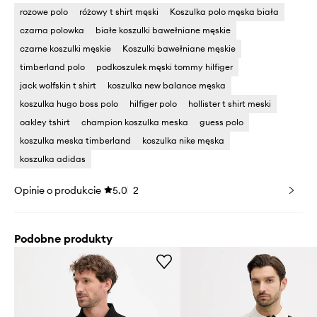
rozowe polo
różowy t shirt męski
Koszulka polo męska biała
czarna polowka
białe koszulki bawełniane męskie
czarne koszulki męskie
Koszulki bawełniane męskie
timberland polo
podkoszulek męski tommy hilfiger
jack wolfskin t shirt
koszulka new balance męska
koszulka hugo boss polo
hilfiger polo
hollister t shirt meski
oakley tshirt
champion koszulka meska
guess polo
koszulka meska timberland
koszulka nike męska
koszulka adidas
Opinie o produkcie
5.0
2
Podobne produkty