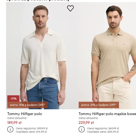
-11%
extra -5% z kodem: OFF*
extra -5% z kodem: OFF*
Tommy Hilfiger polo
Cena aktualna:
Cena aktualna:
189,99 zł
229,99 zł
Cena regularna:
399,99 zł
Cena regularna:
369,99 zł
Najniższa cena:
214,99 zł
Najniższa cena:
254,99 zł