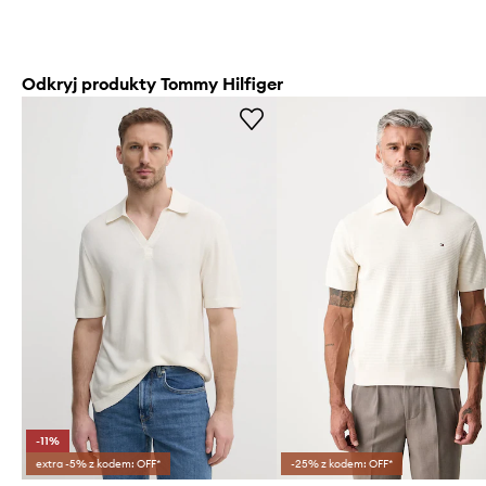
Odkryj produkty Tommy Hilfiger
-11%
extra -5% z kodem: OFF*
-25% z kodem: OFF*