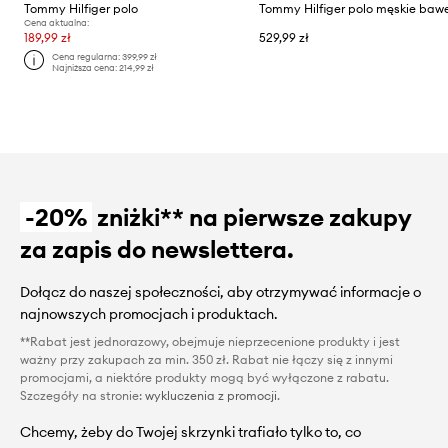
Tommy Hilfiger polo
Cena aktualna:
189,99 zł
529,99 zł
Cena regularna:
399,99 zł
Najniższa cena:
214,99 zł
-20%
zniżki** na pierwsze zakupy
za zapis do newslettera.
Dołącz do naszej społeczności, aby otrzymywać informacje o
najnowszych promocjach i produktach.
**Rabat jest jednorazowy, obejmuje nieprzecenione produkty i jest
ważny przy zakupach za min. 350 zł. Rabat nie łączy się z innymi
promocjami, a niektóre produkty mogą być wyłączone z rabatu.
Szczegóły na stronie:
wykluczenia z promocji
.
Chcemy, żeby do Twojej skrzynki trafiało tylko to, co