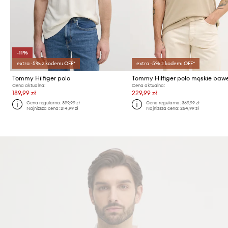
-11%
extra -5% z kodem: OFF*
extra -5% z kodem: OFF*
Tommy Hilfiger polo
Cena aktualna:
Cena aktualna:
189,99 zł
229,99 zł
Cena regularna:
399,99 zł
Cena regularna:
369,99 zł
Najniższa cena:
214,99 zł
Najniższa cena:
254,99 zł