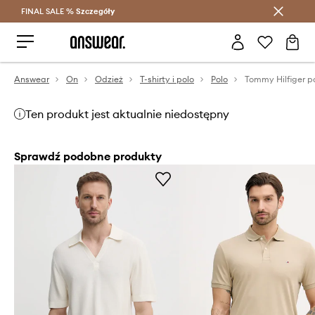
FINAL SALE %
Szczegóły
Oszczędzaj z Answear Club >
Answear
On
Odzież
T-shirty i polo
Polo
Tommy Hilfiger p
Ten produkt jest aktualnie niedostępny
Sprawdź podobne produkty