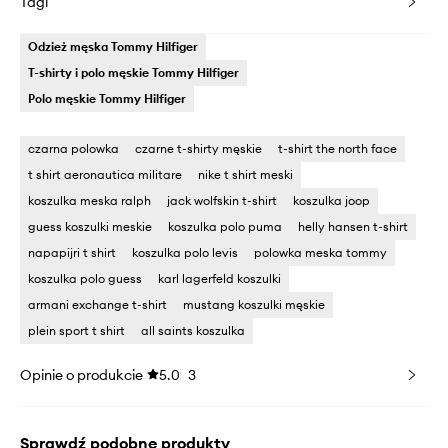
Tagi
Odzież męska Tommy Hilfiger
T-shirty i polo męskie Tommy Hilfiger
Polo męskie Tommy Hilfiger
czarna polowka
czarne t-shirty męskie
t-shirt the north face
t shirt aeronautica militare
nike t shirt meski
koszulka meska ralph
jack wolfskin t-shirt
koszulka joop
guess koszulki meskie
koszulka polo puma
helly hansen t-shirt
napapijri t shirt
koszulka polo levis
polowka meska tommy
koszulka polo guess
karl lagerfeld koszulki
armani exchange t-shirt
mustang koszulki męskie
plein sport t shirt
all saints koszulka
Opinie o produkcie
5.0
3
Sprawdź podobne produkty